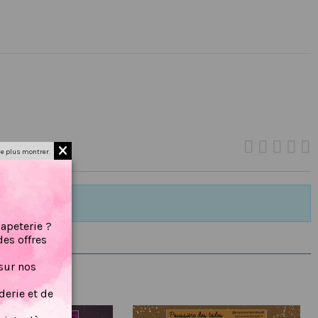
e plus montrer.
papeterie ?
des offres
sur nos
erie et de