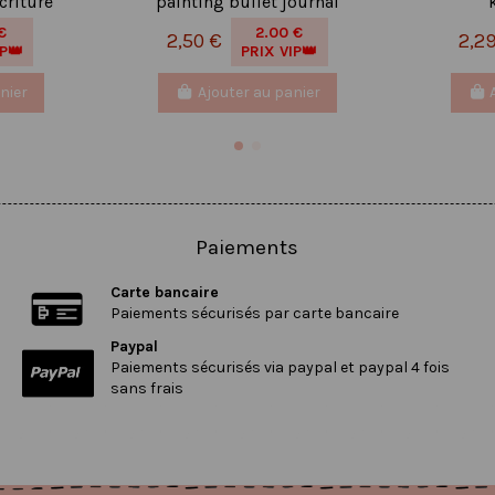
criture
painting bullet journal
€
2.00 €
2,50 €
2,2
IP👑
PRIX VIP👑
nier
Ajouter au panier
Paiements
Carte bancaire
Paiements sécurisés par carte bancaire
Paypal
Paiements sécurisés via paypal et paypal 4 fois
sans frais