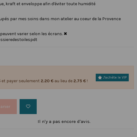
, kraft et enveloppe afin d'éviter toute humidité
oupés par mes soins dans mon atelier au coeur de la Provence
 peuvent varier selon les écrans. ✖
ssieredestoilespdt
J'achète le VIP
€
et payer seulement
2.20 €
au lieu de
2.75 €
!
panier
Il n'y a pas encore d'avis.