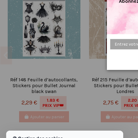
Abonnez
Réf 148 Feuille d’autocollants,
Réf 215 Feuille d’aut
Stickers pour Bullet Journal
Stickers pour Bulle
black swan
Londres
1.83 €
2.20
2,29 €
2,75 €
PRIX VIP👑
PRIX V
Ajouter au panier
Ajouter au pa