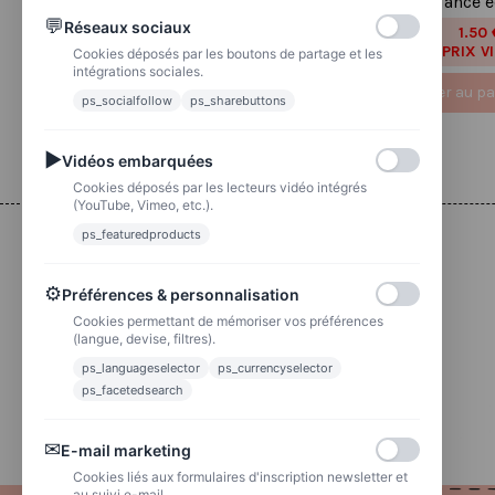
correspondance é
2.00 €
2,50 €
💬
Réseaux sociaux
PRIX VIP👑
1.50 
1,87 €
PRIX V
Cookies déposés par les boutons de partage et les
intégrations sociales.
Ajouter au panier
Ajouter au pa
ps_socialfollow
ps_sharebuttons
▶
Vidéos embarquées
Cookies déposés par les lecteurs vidéo intégrés
(YouTube, Vimeo, etc.).
ps_featuredproducts
Livraison
⚙
Préférences & personnalisation
Colissimo
Livraison colis en 48h
Cookies permettant de mémoriser vos préférences
(langue, devise, filtres).
ps_languageselector
ps_currencyselector
La poste
Lettre suivie 72h
ps_facetedsearch
✉
E-mail marketing
Cookies liés aux formulaires d'inscription newsletter et
au suivi e-mail.