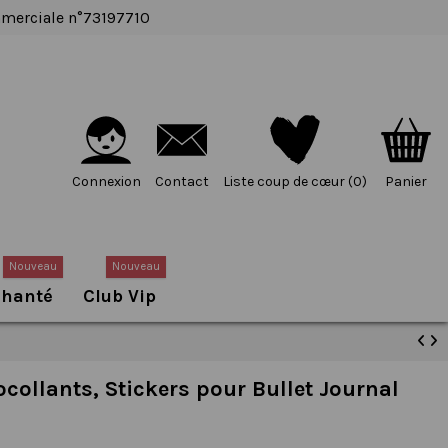
ommerciale n°73197710
Connexion
Contact
Liste coup de cœur (
0
)
Panier
Nouveau
Nouveau
chanté
Club Vip
tocollants, Stickers pour Bullet Journal