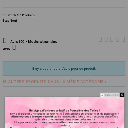
En stock
97 Produits
État
Neuf

Avis (0) - Modération des

avis
Il n'y a pas encore d'avis pour ce produit.
16 AUTRES PRODUITS DANS LA MÊME CATÉGORIE :
Ne plus montrer.
Rejoignez l’univers créatif de Poussière des Toiles !
Envie d’ajouter une touche personnelle à vos projets de broderie et de papeterie ?
Abonnez-vous à notre newsletter
et recevez des idées inspirantes et des offres
spéciales directement dans votre boîte mail !
Chaque mois, découvrez nos nouvelles créations et des promotions sur nos
produits.