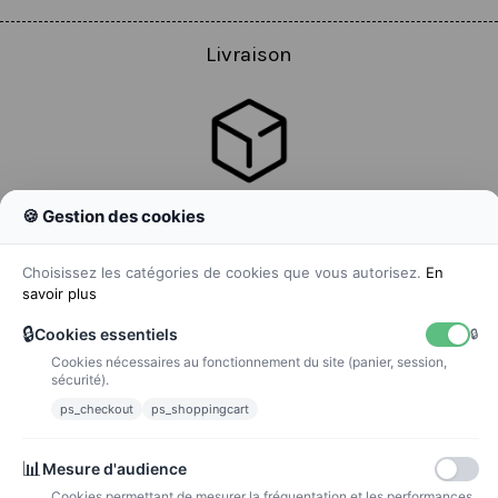
Livraison
🍪 Gestion des cookies
Colissimo
Livraison colis en 48h
Choisissez les catégories de cookies que vous autorisez.
En
savoir plus
🔒
Cookies essentiels
🔒
Cookies nécessaires au fonctionnement du site (panier, session,
La poste
sécurité).
Lettre suivie 72h
ps_checkout
ps_shoppingcart
Paiements
📊
Mesure d'audience
Cookies permettant de mesurer la fréquentation et les performances