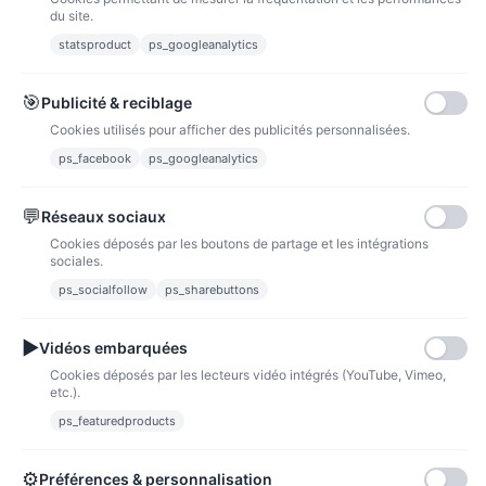
du site.
statsproduct
ps_googleanalytics
Carte bancaire
Paiements sécurisés par carte bancaire
🎯
Publicité & reciblage
Cookies utilisés pour afficher des publicités personnalisées.
ps_facebook
ps_googleanalytics
💬
Réseaux sociaux
Paypal
Paiements sécurisés via paypal et paypal 4 fois sans frais
Cookies déposés par les boutons de partage et les intégrations
sociales.
Fidélité
ps_socialfollow
ps_sharebuttons
▶
Vidéos embarquées
Cookies déposés par les lecteurs vidéo intégrés (YouTube, Vimeo,
etc.).
ps_featuredproducts
Points de fidélité
Acheter des articles et gagner des points pour ensuite les transformer en
bons de réductions.
⚙
Préférences & personnalisation