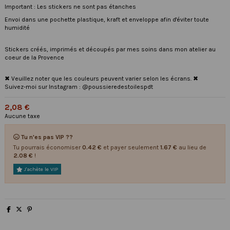
Important : Les stickers ne sont pas étanches
Envoi dans une pochette plastique, kraft et enveloppe afin d'éviter toute
humidité
Stickers créés, imprimés et découpés par mes soins dans mon atelier au
coeur de la Provence
✖ Veuillez noter que les couleurs peuvent varier selon les écrans. ✖
Suivez-moi sur Instagram : @poussieredestoilespdt
2,08 €
Aucune taxe
Tu n'es pas VIP ??
Tu pourrais économiser
0.42 €
et payer seulement
1.67 €
au lieu de
2.08 €
!
J'achète le VIP