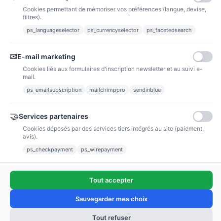
Cookies permettant de mémoriser vos préférences (langue, devise,
filtres).
ps_languageselector
ps_currencyselector
ps_facetedsearch
Informations
✉
E-mail marketing
Liens utiles
Cookies liés aux formulaires d'inscription newsletter et au suivi e-
mail.
Notre société
ps_emailsubscription
mailchimppro
sendinblue
Nous suivre
🤝
Services partenaires
Cookies déposés par des services tiers intégrés au site (paiement,
Newsletter
avis).
ps_checkpayment
ps_wirepayment
Tout accepter
(4,9/5)
Voir tous les avis boutique
Sauvegarder mes choix
Tout refuser
Ajouter au panier