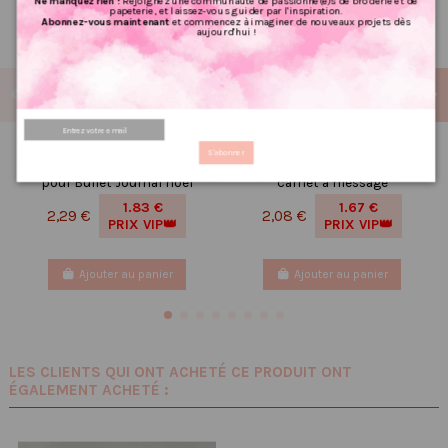
Ne manquez rien !
Rejoignez une communauté de passionné(e)s de broderie et de
papeterie, et laissez-vous guider par l'inspiration.
Abonnez-vous maintenant
et commencez à imaginer de nouveaux projets dès
aujourd'hui !
Réf 165 Feuille
Carnet de notes,
S'abonner
d’autocollants, Stickers
organisation, petit carnet,
pour Bullet Journal noel
carnet à message
1.83 €
1.67 €
2,29 €
2,08 €
PRIX VIP👑
PRIX VIP👑
Ajouter au panier
Ajouter au panier
LES CLIENTS QUI ONT ACHETÉ CE PRODUIT ONT
ÉGALEMENT ACHETÉ :