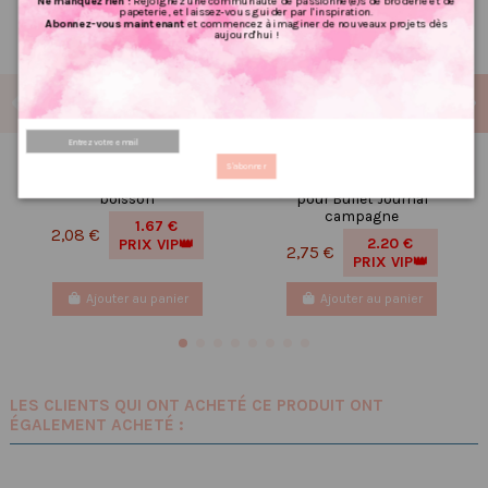
Ne manquez rien !
Rejoignez une communauté de passionné(e)s de broderie et de
papeterie, et laissez-vous guider par l'inspiration.
Abonnez-vous maintenant
et commencez à imaginer de nouveaux projets dès
aujourd'hui !
Réf 17 Feuille d’autocollants,
Réf 208 Feuille
S'abonner
Stickers pour Bullet Journal
d’autocollants, Stickers
boisson
pour Bullet Journal
campagne
1.67 €
2,08 €
2.20 €
PRIX VIP👑
2,75 €
PRIX VIP👑
Ajouter au panier
Ajouter au panier
LES CLIENTS QUI ONT ACHETÉ CE PRODUIT ONT
ÉGALEMENT ACHETÉ :