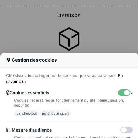
Livraison
🍪 Gestion des cookies
Colissimo
Livraison colis en 48h
Choisissez les catégories de cookies que vous autorisez.
En
savoir plus
🔒
Cookies essentiels
🔒
Cookies nécessaires au fonctionnement du site (panier, session,
La poste
sécurité).
Lettre suivie 72h
ps_checkout
ps_shoppingcart
Paiements
📊
Mesure d'audience
Cookies permettant de mesurer la fréquentation et les performances