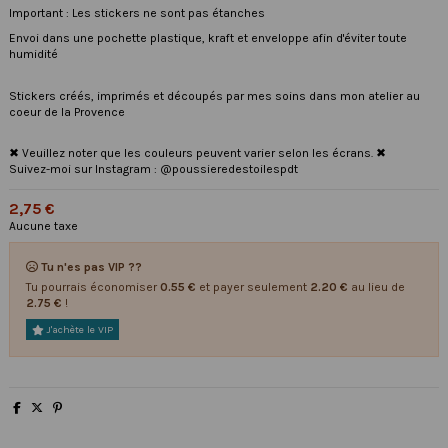
Important : Les stickers ne sont pas étanches
Envoi dans une pochette plastique, kraft et enveloppe afin d'éviter toute
humidité
Stickers créés, imprimés et découpés par mes soins dans mon atelier au
coeur de la Provence
✖ Veuillez noter que les couleurs peuvent varier selon les écrans. ✖
Suivez-moi sur Instagram : @poussieredestoilespdt
2,75 €
Aucune taxe
Tu n'es pas VIP ??
Tu pourrais économiser
0.55 €
et payer seulement
2.20 €
au lieu de
2.75 €
!
J'achète le VIP