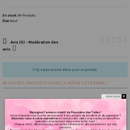
En stock
94 Produits
État
Neuf

Avis (0) - Modération des

avis
Il n'y a pas encore d'avis pour ce produit.
16 AUTRES PRODUITS DANS LA MÊME CATÉGORIE :
Ne plus montrer.
Rejoignez l’univers créatif de Poussière des Toiles !
Envie d’ajouter une touche personnelle à vos projets de broderie et de papeterie ?
Abonnez-vous à notre newsletter
et recevez des idées inspirantes et des offres
spéciales directement dans votre boîte mail !
Chaque mois, découvrez nos nouvelles créations et des promotions sur nos
produits.