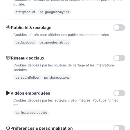
du site.
statsproduct
ps_googleanalytics
Carte bancaire
Paiements sécurisés par carte bancaire
🎯
Publicité & reciblage
Cookies utilisés pour afficher des publicités personnalisées.
ps_facebook
ps_googleanalytics
💬
Réseaux sociaux
Paypal
Paiements sécurisés via paypal et paypal 4 fois sans frais
Cookies déposés par les boutons de partage et les intégrations
sociales.
Fidélité
ps_socialfollow
ps_sharebuttons
▶
Vidéos embarquées
Cookies déposés par les lecteurs vidéo intégrés (YouTube, Vimeo,
etc.).
ps_featuredproducts
Points de fidélité
Acheter des articles et gagner des points pour ensuite les transformer en
bons de réductions.
⚙
Préférences & personnalisation