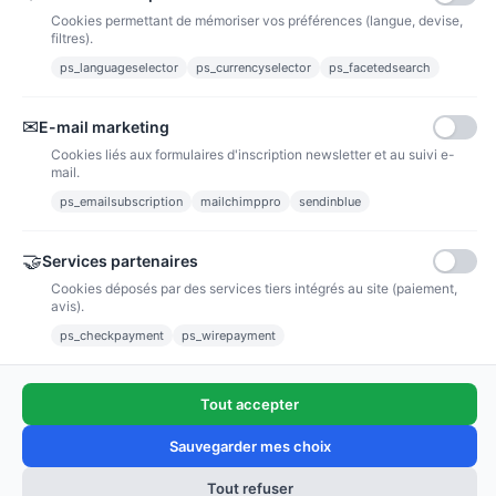
Cookies permettant de mémoriser vos préférences (langue, devise,
filtres).
ps_languageselector
ps_currencyselector
ps_facetedsearch
Informations
✉
E-mail marketing
Liens utiles
Cookies liés aux formulaires d'inscription newsletter et au suivi e-
mail.
Notre société
ps_emailsubscription
mailchimppro
sendinblue
Nous suivre
🤝
Services partenaires
Cookies déposés par des services tiers intégrés au site (paiement,
Newsletter
avis).
ps_checkpayment
ps_wirepayment
Tout accepter
(4,9/5)
Voir tous les avis boutique
Sauvegarder mes choix
Tout refuser
Ajouter au panier