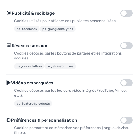
Carte bancaire
Paiements sécurisés par carte bancaire
🎯
Publicité & reciblage
Cookies utilisés pour afficher des publicités personnalisées.
ps_facebook
ps_googleanalytics
💬
Réseaux sociaux
Paypal
Paiements sécurisés via paypal et paypal 4 fois sans frais
Cookies déposés par les boutons de partage et les intégrations
sociales.
Fidélité
ps_socialfollow
ps_sharebuttons
▶
Vidéos embarquées
Cookies déposés par les lecteurs vidéo intégrés (YouTube, Vimeo,
etc.).
ps_featuredproducts
Points de fidélité
Acheter des articles et gagner des points pour ensuite les transformer en
bons de réductions.
⚙
Préférences & personnalisation
Cookies permettant de mémoriser vos préférences (langue, devise,
filtres).