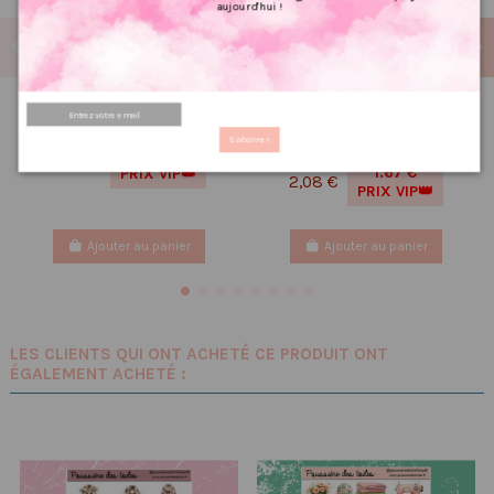
aujourd'hui !
Stickers holographique
Réf 39 Feuille
Colibri
d’autocollants, Stickers
S'abonner
pour Bullet Journal papillon
1.67 €
2,08 €
1.67 €
PRIX VIP👑
2,08 €
PRIX VIP👑
Ajouter au panier
Ajouter au panier
LES CLIENTS QUI ONT ACHETÉ CE PRODUIT ONT
ÉGALEMENT ACHETÉ :