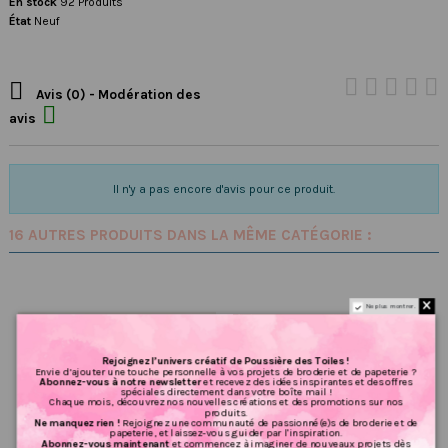
En stock
92 Produits
État
Neuf

Avis (0) - Modération des

avis
Il n'y a pas encore d'avis pour ce produit.
16 AUTRES PRODUITS DANS LA MÊME CATÉGORIE :
Ne plus montrer.
Rejoignez l’univers créatif de Poussière des Toiles !
Envie d’ajouter une touche personnelle à vos projets de broderie et de papeterie ?
Abonnez-vous à notre newsletter
et recevez des idées inspirantes et des offres
spéciales directement dans votre boîte mail !
Chaque mois, découvrez nos nouvelles créations et des promotions sur nos
produits.
Ne manquez rien !
Rejoignez une communauté de passionné(e)s de broderie et de
papeterie, et laissez-vous guider par l'inspiration.
Abonnez-vous maintenant
et commencez à imaginer de nouveaux projets dès