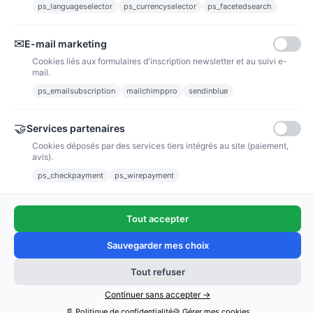
ps_languageselector
ps_currencyselector
ps_facetedsearch
Informations
✉
E-mail marketing
Liens utiles
Cookies liés aux formulaires d'inscription newsletter et au suivi e-
mail.
Notre société
ps_emailsubscription
mailchimppro
sendinblue
Nous suivre
🤝
Services partenaires
Cookies déposés par des services tiers intégrés au site (paiement,
Newsletter
avis).
ps_checkpayment
ps_wirepayment
Tout accepter
(4,9/5)
Voir tous les avis boutique
Sauvegarder mes choix
Tout refuser
Ajouter au panier
Copyright © 2011 - 2025 / poussieredestoiles.fr
Continuer sans accepter →
📄 Politique de confidentialité
🍪 Gérer mes cookies