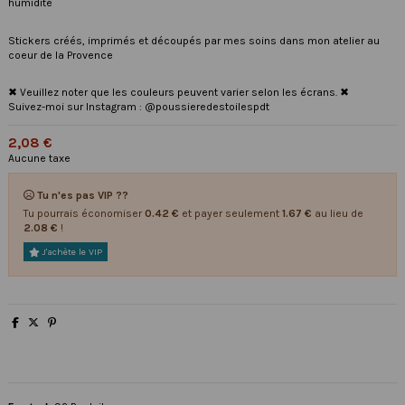
humidité
Stickers créés, imprimés et découpés par mes soins dans mon atelier au
coeur de la Provence
✖ Veuillez noter que les couleurs peuvent varier selon les écrans. ✖
Suivez-moi sur Instagram : @poussieredestoilespdt
2,08 €
Aucune taxe
Tu n'es pas VIP ??
Tu pourrais économiser
0.42 €
et payer seulement
1.67 €
au lieu de
2.08 €
!
J'achète le VIP