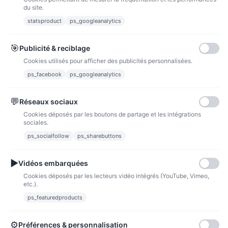
du site.
statsproduct
ps_googleanalytics
Carte bancaire
Paiements sécurisés par carte bancaire
🎯
Publicité & reciblage
Cookies utilisés pour afficher des publicités personnalisées.
ps_facebook
ps_googleanalytics
💬
Réseaux sociaux
Paypal
Paiements sécurisés via paypal et paypal 4 fois sans frais
Cookies déposés par les boutons de partage et les intégrations
sociales.
Fidélité
ps_socialfollow
ps_sharebuttons
▶
Vidéos embarquées
Cookies déposés par les lecteurs vidéo intégrés (YouTube, Vimeo,
etc.).
ps_featuredproducts
Points de fidélité
Acheter des articles et gagner des points pour ensuite les transformer en
bons de réductions.
⚙
Préférences & personnalisation