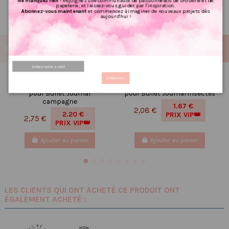
Ne manquez rien !
Rejoignez une communauté de passionné(e)s de broderie et de
papeterie, et laissez-vous guider par l'inspiration.
Abonnez-vous maintenant
et commencez à imaginer de nouveaux projets dès
aujourd'hui !
Réf 207 Feuille
Réf 33 Feuille
S'abonner
d’autocollants, Stickers
d’autocollants, Stickers
pour Bullet Journal
pour Bullet Journal insectes
campagne
1.67 €
2,08 €
2.20 €
PRIX VIP👑
2,75 €
PRIX VIP👑
Ajouter au panier
Ajouter au panier
LES CLIENTS QUI ONT ACHETÉ CE PRODUIT ONT
ÉGALEMENT ACHETÉ :