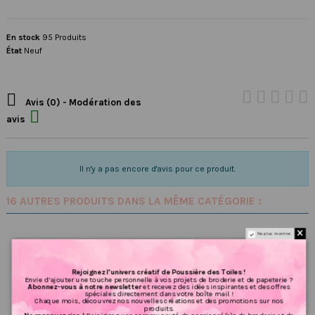
En stock
95 Produits
État
Neuf

Avis (0) - Modération des

avis
Il n'y a pas encore d'avis pour ce produit.
16 AUTRES PRODUITS DANS LA MÊME CATÉGORIE :
Ne plus montrer.
Rejoignez l’univers créatif de Poussière des Toiles !
Envie d’ajouter une touche personnelle à vos projets de broderie et de papeterie ?
Abonnez-vous à notre newsletter
et recevez des idées inspirantes et des offres
spéciales directement dans votre boîte mail !
Chaque mois, découvrez nos nouvelles créations et des promotions sur nos
produits.