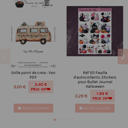
Grille point de croix : Van
Réf 101 Feuille
PDF
d’autocollants, Stickers
pour Bullet Journal
2.40 €
Halloween
3,00 €
PRIX VIP👑
1.83 €
2,29 €
PRIX VIP👑
Ajouter au panier
Ajouter au panier