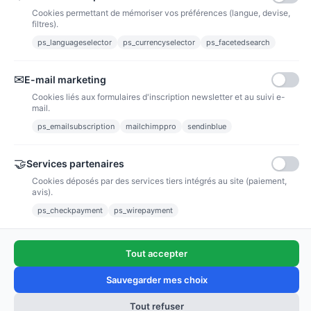
Cookies permettant de mémoriser vos préférences (langue, devise,
filtres).
ps_languageselector
ps_currencyselector
ps_facetedsearch
Informations
✉
E-mail marketing
Liens utiles
Cookies liés aux formulaires d'inscription newsletter et au suivi e-
mail.
Notre société
ps_emailsubscription
mailchimppro
sendinblue
Nous suivre
🤝
Services partenaires
Cookies déposés par des services tiers intégrés au site (paiement,
Newsletter
avis).
ps_checkpayment
ps_wirepayment
Tout accepter
(4,9/5)
Voir tous les avis boutique
Sauvegarder mes choix
Tout refuser
Ajouter au panier