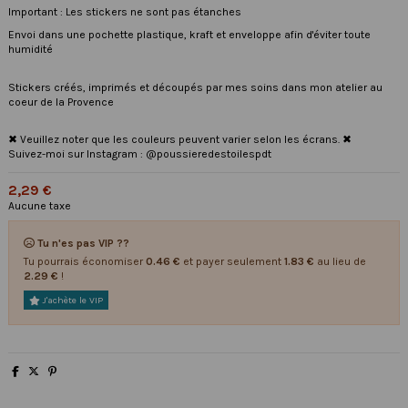
Important : Les stickers ne sont pas étanches
Envoi dans une pochette plastique, kraft et enveloppe afin d'éviter toute
humidité
Stickers créés, imprimés et découpés par mes soins dans mon atelier au
coeur de la Provence
✖ Veuillez noter que les couleurs peuvent varier selon les écrans. ✖
Suivez-moi sur Instagram : @poussieredestoilespdt
2,29 €
Aucune taxe
Tu n'es pas VIP ??
Tu pourrais économiser
0.46 €
et payer seulement
1.83 €
au lieu de
2.29 €
!
J'achète le VIP