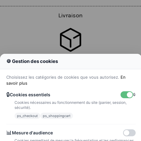
Livraison
🍪 Gestion des cookies
Colissimo
Livraison colis en 48h
Choisissez les catégories de cookies que vous autorisez.
En
savoir plus
🔒
Cookies essentiels
🔒
Cookies nécessaires au fonctionnement du site (panier, session,
La poste
sécurité).
Lettre suivie 72h
ps_checkout
ps_shoppingcart
Paiements
📊
Mesure d'audience
Cookies permettant de mesurer la fréquentation et les performances