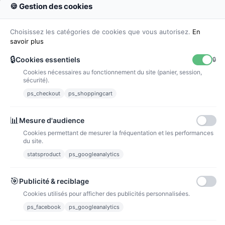
🍪 Gestion des cookies
Colissimo
Livraison colis en 48h
Choisissez les catégories de cookies que vous autorisez.
En
savoir plus
🔒
Cookies essentiels
🔒
Cookies nécessaires au fonctionnement du site (panier, session,
La poste
sécurité).
Lettre suivie 72h
ps_checkout
ps_shoppingcart
Paiements
📊
Mesure d'audience
Cookies permettant de mesurer la fréquentation et les performances
du site.
statsproduct
ps_googleanalytics
Carte bancaire
Paiements sécurisés par carte bancaire
🎯
Publicité & reciblage
Cookies utilisés pour afficher des publicités personnalisées.
ps_facebook
ps_googleanalytics