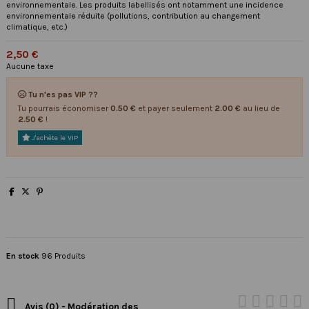
environnementale. Les produits labellisés ont notamment une incidence
environnementale réduite (pollutions, contribution au changement
climatique, etc.)
2,50 €
Aucune taxe
Tu n'es pas VIP ??
Tu pourrais économiser
0.50 €
et payer seulement
2.00 €
au lieu de
2.50 €
!
J'achète le VIP
En stock
96 Produits

Avis (0) - Modération des