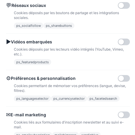
💬
Réseaux sociaux
Paypal
Paiements sécurisés via paypal et paypal 4 fois sans frais
Cookies déposés par les boutons de partage et les intégrations
sociales.
Fidélité
ps_socialfollow
ps_sharebuttons
▶
Vidéos embarquées
Cookies déposés par les lecteurs vidéo intégrés (YouTube, Vimeo,
etc.).
ps_featuredproducts
Points de fidélité
Acheter des articles et gagner des points pour ensuite les transformer en
bons de réductions.
⚙
Préférences & personnalisation
Cookies permettant de mémoriser vos préférences (langue, devise,
filtres).
ps_languageselector
ps_currencyselector
ps_facetedsearch
Informations
✉
E-mail marketing
Liens utiles
Cookies liés aux formulaires d'inscription newsletter et au suivi e-
mail.
Notre société