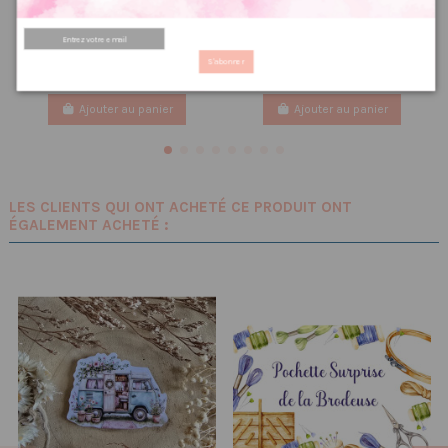
Marque page magnétique
Grille point de croix :
chat
Montgolfière PDF
2.66 €
6.72 €
3,33 €
8,40 €
PRIX VIP👑
PRIX VIP👑
S'abonner
Ajouter au panier
Ajouter au panier
LES CLIENTS QUI ONT ACHETÉ CE PRODUIT ONT
ÉGALEMENT ACHETÉ :