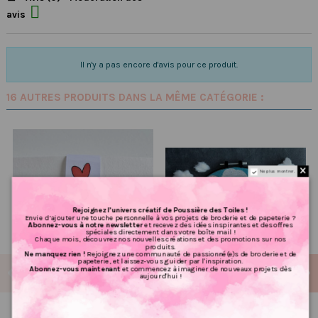

avis
Il n'y a pas encore d'avis pour ce produit.
16 AUTRES PRODUITS DANS LA MÊME CATÉGORIE :
Ne plus montrer.
Rejoignez l’univers créatif de Poussière des Toiles !
Envie d’ajouter une touche personnelle à vos projets de broderie et de papeterie ?
Abonnez-vous à notre newsletter
et recevez des idées inspirantes et des offres
spéciales directement dans votre boîte mail !
Chaque mois, découvrez nos nouvelles créations et des promotions sur nos
produits.
Ne manquez rien !
Rejoignez une communauté de passionné(e)s de broderie et de
papeterie, et laissez-vous guider par l'inspiration.
Abonnez-vous maintenant
et commencez à imaginer de nouveaux projets dès
aujourd'hui !