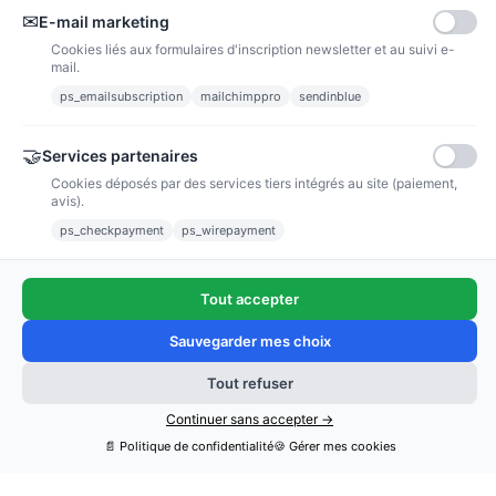
✉
E-mail marketing
Cookies liés aux formulaires d'inscription newsletter et au suivi e-
mail.
Marque-page Potion
Marque page magnétique
ps_emailsubscription
mailchimppro
sendinblue
renard campanules
1.67 €
2,08 €
2.66 €
PRIX VIP👑
3,33 €
PRIX VIP👑
🤝
Services partenaires
Cookies déposés par des services tiers intégrés au site (paiement,
Ajouter au panier
Ajouter au panier
avis).
ps_checkpayment
ps_wirepayment
Tout accepter
Sauvegarder mes choix
Tout refuser
Continuer sans accepter →
📄 Politique de confidentialité
🍪 Gérer mes cookies