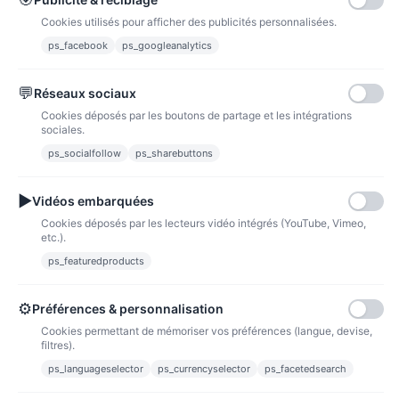
Cookies utilisés pour afficher des publicités personnalisées.
ps_facebook
ps_googleanalytics
💬
Réseaux sociaux
Marque-page Palia
Marque-page Alice
Cookies déposés par les boutons de partage et les intégrations
sociales.
1.67 €
1.67 €
2,08 €
2,08 €
PRIX VIP👑
PRIX VIP👑
ps_socialfollow
ps_sharebuttons
Ajouter au panier
Ajouter au panier
▶
Vidéos embarquées
Cookies déposés par les lecteurs vidéo intégrés (YouTube, Vimeo,
etc.).
ps_featuredproducts
⚙
Préférences & personnalisation
Cookies permettant de mémoriser vos préférences (langue, devise,
filtres).
ps_languageselector
ps_currencyselector
ps_facetedsearch