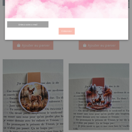
Marque page magnétique
Marque page magnétique
bonhomme pain d'épices
renard
3.19 €
2.66 €
S'abonner
3,99 €
3,33 €
PRIX VIP👑
PRIX VIP👑
Ajouter au panier
Ajouter au panier