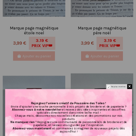
Marque page magnétique
Marque page magnétique
étoile noel
père noël
3.19 €
3.19 €
3,99 €
3,99 €
PRIX VIP👑
PRIX VIP👑
Ajouter au panier
Ajouter au panier
Ne plus montrer.
Rejoignez l’univers créatif de Poussière des Toiles !
Envie d’ajouter une touche personnelle à vos projets de broderie et de papeterie ?
Abonnez-vous à notre newsletter
et recevez des idées inspirantes et des offres
spéciales directement dans votre boîte mail !
Chaque mois, découvrez nos nouvelles créations et des promotions sur nos
produits.
Ne manquez rien !
Rejoignez une communauté de passionné(e)s de broderie et de
papeterie, et laissez-vous guider par l'inspiration.
Abonnez-vous maintenant
et commencez à imaginer de nouveaux projets dès
aujourd'hui !