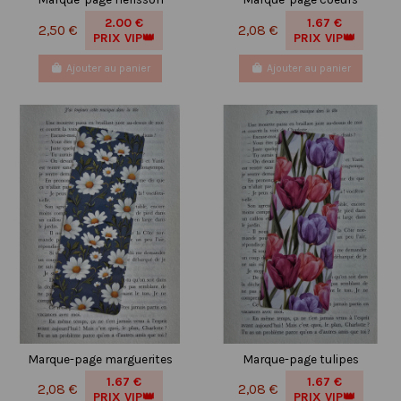
2.00 €
1.67 €
2,50 €
2,08 €
PRIX VIP👑
PRIX VIP👑
Ajouter au panier
Ajouter au panier
Marque-page marguerites
Marque-page tulipes
1.67 €
1.67 €
2,08 €
2,08 €
PRIX VIP👑
PRIX VIP👑