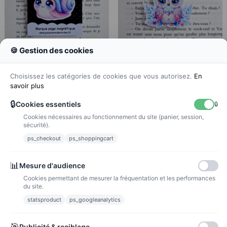
🍪 Gestion des cookies
Choisissez les catégories de cookies que vous autorisez.
En
Marque page magnétique
Marque page magnétique
savoir plus
escargot
chouette
2.66 €
2.66 €
3,33 €
3,33 €
🔒
Cookies essentiels
🔒
PRIX VIP👑
PRIX VIP👑
Cookies nécessaires au fonctionnement du site (panier, session,
sécurité).
Ajouter au panier
Ajouter au panier
ps_checkout
ps_shoppingcart
📊
Mesure d'audience
Cookies permettant de mesurer la fréquentation et les performances
du site.
statsproduct
ps_googleanalytics
🎯
Publicité & reciblage