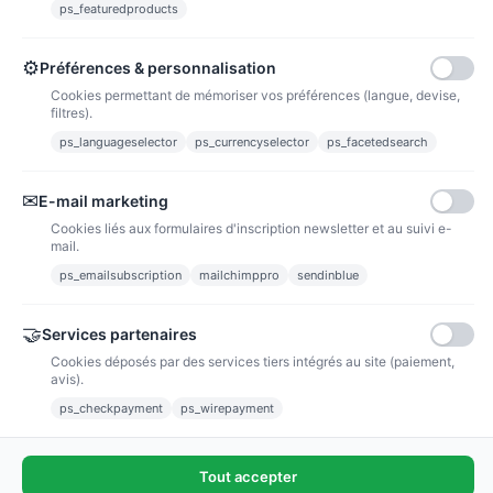
ps_featuredproducts
Points de fidélité
Acheter des articles et gagner des points pour ensuite les transformer en
bons de réductions.
⚙
Préférences & personnalisation
Cookies permettant de mémoriser vos préférences (langue, devise,
filtres).
ps_languageselector
ps_currencyselector
ps_facetedsearch
Informations
✉
E-mail marketing
Liens utiles
Cookies liés aux formulaires d'inscription newsletter et au suivi e-
mail.
Notre société
ps_emailsubscription
mailchimppro
sendinblue
Nous suivre
🤝
Services partenaires
Cookies déposés par des services tiers intégrés au site (paiement,
Newsletter
avis).
ps_checkpayment
ps_wirepayment
Tout accepter
(4,9/5)