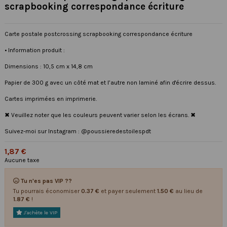
scrapbooking correspondance écriture
Carte postale postcrossing scrapbooking correspondance écriture
• Information produit :
Dimensions : 10,5 cm x 14,8 cm
Papier de 300 g avec un côté mat et l’autre non laminé afin d'écrire dessus.
Cartes imprimées en imprimerie.
✖ Veuillez noter que les couleurs peuvent varier selon les écrans. ✖
Suivez-moi sur Instagram : @poussieredestoilespdt
1,87 €
Aucune taxe
Tu n'es pas VIP ??
Tu pourrais économiser
0.37 €
et payer seulement
1.50 €
au lieu de
1.87 €
!
J'achète le VIP