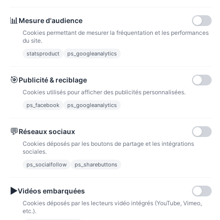
Paiements
📊
Mesure d'audience
Cookies permettant de mesurer la fréquentation et les performances
du site.
statsproduct
ps_googleanalytics
Carte bancaire
Paiements sécurisés par carte bancaire
🎯
Publicité & reciblage
Cookies utilisés pour afficher des publicités personnalisées.
ps_facebook
ps_googleanalytics
💬
Réseaux sociaux
Paypal
Paiements sécurisés via paypal et paypal 4 fois sans frais
Cookies déposés par les boutons de partage et les intégrations
sociales.
Fidélité
ps_socialfollow
ps_sharebuttons
▶
Vidéos embarquées
Cookies déposés par les lecteurs vidéo intégrés (YouTube, Vimeo,
etc.).