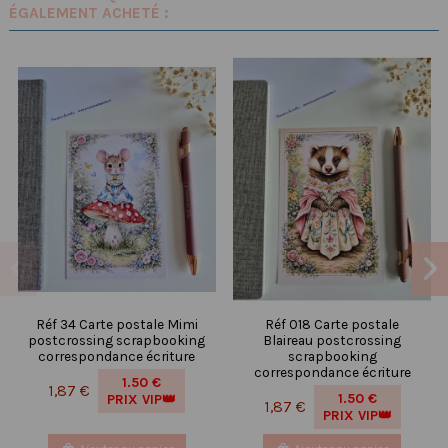
ÉGALEMENT ACHETÉ :
Réf 34 Carte postale Mimi
Réf 018 Carte postale
postcrossing scrapbooking
Blaireau postcrossing
correspondance écriture
scrapbooking
correspondance écriture
1.50 €
1,87 €
1.50 €
PRIX VIP👑
1,87 €
PRIX VIP👑