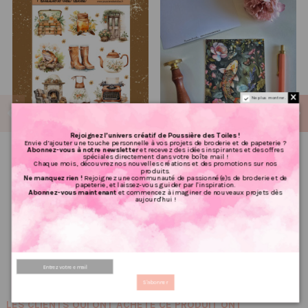
Ne plus montrer.
Rejoignez l’univers créatif de Poussière des Toiles !
Envie d’ajouter une touche personnelle à vos projets de broderie et de papeterie ?
Abonnez-vous à notre newsletter
et recevez des idées inspirantes et des offres
Réf 006 Feuille
Réf 001 Carte postale carpe
spéciales directement dans votre boîte mail !
d’autocollants, Stickers
koï postcrossing
Chaque mois, découvrez nos nouvelles créations et des promotions sur nos
produits.
pour Bullet Journal
scrapbooking
Ne manquez rien !
Rejoignez une communauté de passionné(e)s de broderie et de
Automne
correspondance écriture
papeterie, et laissez-vous guider par l'inspiration.
Abonnez-vous maintenant
et commencez à imaginer de nouveaux projets dès
aujourd'hui !
1.67 €
1.50 €
2,08 €
1,87 €
PRIX VIP👑
PRIX VIP👑
Ajouter au panier
Ajouter au panier
S'abonner
LES CLIENTS QUI ONT ACHETÉ CE PRODUIT ONT