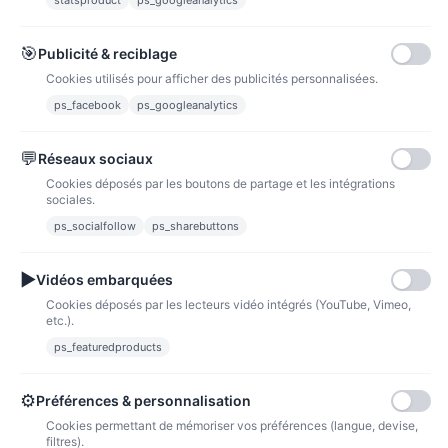
statsproduct
ps_googleanalytics
Carte bancaire
Paiements sécurisés par carte bancaire
🎯
Publicité & reciblage
Cookies utilisés pour afficher des publicités personnalisées.
ps_facebook
ps_googleanalytics
💬
Réseaux sociaux
Paypal
Paiements sécurisés via paypal et paypal 4 fois sans frais
Cookies déposés par les boutons de partage et les intégrations
sociales.
Fidélité
ps_socialfollow
ps_sharebuttons
▶
Vidéos embarquées
Cookies déposés par les lecteurs vidéo intégrés (YouTube, Vimeo,
etc.).
ps_featuredproducts
Points de fidélité
Acheter des articles et gagner des points pour ensuite les transformer en
bons de réductions.
⚙
Préférences & personnalisation
Cookies permettant de mémoriser vos préférences (langue, devise,
filtres).