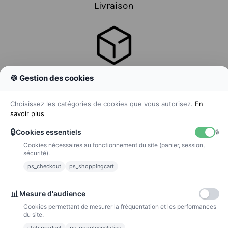
Livraison
🍪 Gestion des cookies
Colissimo
Livraison colis en 48h
Choisissez les catégories de cookies que vous autorisez.
En
savoir plus
🔒
Cookies essentiels
🔒
Cookies nécessaires au fonctionnement du site (panier, session,
La poste
sécurité).
Lettre suivie 72h
ps_checkout
ps_shoppingcart
Paiements
📊
Mesure d'audience
Cookies permettant de mesurer la fréquentation et les performances
du site.