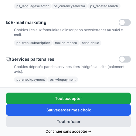
ps_languageselector
ps_currencyselector
ps_facetedsearch
Informations
✉
E-mail marketing
Liens utiles
Cookies liés aux formulaires d'inscription newsletter et au suivi e-
mail.
Notre société
ps_emailsubscription
mailchimppro
sendinblue
Nous suivre
🤝
Services partenaires
Cookies déposés par des services tiers intégrés au site (paiement,
avis).
Newsletter
ps_checkpayment
ps_wirepayment
Tout accepter
(4,9/5)
Voir tous les avis boutique
Sauvegarder mes choix
Tout refuser
Ajouter au panier
Continuer sans accepter →
Copyright © 2011 - 2025 / poussieredestoiles.fr