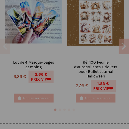
Lot de 4 Marque-pages
Réf 100 Feuille
camping
d’autocollants, Stickers
pour Bullet Journal
2.66 €
Halloween
3,33 €
PRIX VIP👑
1.83 €
2,29 €
PRIX VIP👑
Ajouter au panier
Ajouter au panier