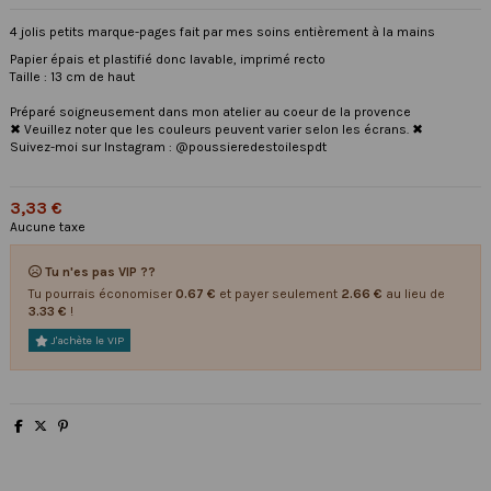
4 jolis petits marque-pages fait par mes soins entièrement à la mains
Papier épais et plastifié donc lavable, imprimé recto
Taille : 13 cm de haut
Préparé soigneusement dans mon atelier au coeur de la provence
✖ Veuillez noter que les couleurs peuvent varier selon les écrans. ✖
Suivez-moi sur Instagram : @poussieredestoilespdt
3,33 €
Aucune taxe
Tu n'es pas VIP ??
Tu pourrais économiser
0.67 €
et payer seulement
2.66 €
au lieu de
3.33 €
!
J'achète le VIP