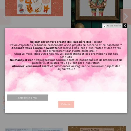
Ne plus montrer.
Réf 123 Feuille
Grille point de croix : Casse
d’autocollants, Stickers
noisette PDF
pour Bullet Journal
Rejoignez l’univers créatif de Poussière des Toiles !
6.72 €
Envie d’ajouter une touche personnelle à vos projets de broderie et de papeterie ?
automne kawaïï
8,40 €
Abonnez-vous à notre newsletter
et recevez des idées inspirantes et des offres
PRIX VIP👑
spéciales directement dans votre boîte mail !
Chaque mois, découvrez nos nouvelles créations et des promotions sur nos
1.83 €
2,29 €
produits.
PRIX VIP👑
Ne manquez rien !
Rejoignez une communauté de passionné(e)s de broderie et de
papeterie, et laissez-vous guider par l'inspiration.
Abonnez-vous maintenant
et commencez à imaginer de nouveaux projets dès
aujourd'hui !
Ajouter au panier
Ajouter au panier
LES CLIENTS QUI ONT ACHETÉ CE PRODUIT ONT
ÉGALEMENT ACHETÉ :
S'abonner