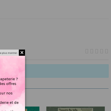
e plus montrer.
papeterie ?
des offres
sur nos
erie et de