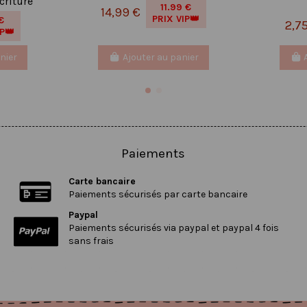
criture
11.99 €
14,99 €
PRIX VIP👑
€
2,7
IP👑
nier
Ajouter au panier
Paiements
Carte bancaire
Paiements sécurisés par carte bancaire
Paypal
Paiements sécurisés via paypal et paypal 4 fois
sans frais