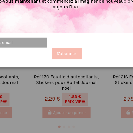
-vous maintenant
et commencez à imaginer de nouveaux pro
aujourd'hui !
S'abonner
ocollants,
Réf 170 Feuille d’autocollants,
Réf 216 F
t Journal
Stickers pour Bullet Journal
Stickers
noel
 €
1.83 €
2,29 €
2,7
IP👑
PRIX VIP👑
nier
Ajouter au panier