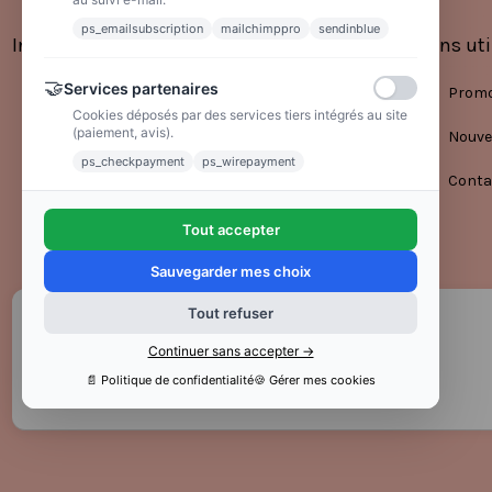
ps_emailsubscription
mailchimppro
sendinblue
Informations
Liens uti
🤝
Services partenaires
Mentions légales
Promo
Cookies déposés par des services tiers intégrés au site
(paiement, avis).
Conditions générales de vente
Nouve
ps_checkpayment
ps_wirepayment
Politique de confidentialité
Conta
Tout accepter
Sauvegarder mes choix
Tout refuser
Continuer sans accepter →
📄 Politique de confidentialité
🍪 Gérer mes cookies