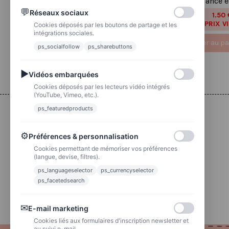
correspondance é
PRIX VIP👑
💬
Réseaux sociaux
1.50 
1,87 €
PRIX V
Cookies déposés par les boutons de partage et les
intégrations sociales.
Ajouter au panier
Ajouter au pa
ps_socialfollow
ps_sharebuttons
▶
Vidéos embarquées
Cookies déposés par les lecteurs vidéo intégrés
(YouTube, Vimeo, etc.).
ps_featuredproducts
Livraison
⚙
Préférences & personnalisation
Colissimo
Livraison colis en 48h
Cookies permettant de mémoriser vos préférences
(langue, devise, filtres).
ps_languageselector
ps_currencyselector
La poste
Lettre suivie 72h
ps_facetedsearch
✉
E-mail marketing
Cookies liés aux formulaires d'inscription newsletter et
au suivi e-mail.