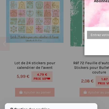
Abonnez
Lot de 24 stickers pour
Réf 72 Feuille d’aut
calendrier de l'avent
Stickers pour Bulle
couture
4.79 €
5,99 €
PRIX VIP👑
1.67
2,08 €
PRIX V
Ajouter au panier
Ajouter au pa