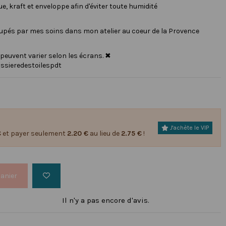
, kraft et enveloppe afin d'éviter toute humidité
oupés par mes soins dans mon atelier au coeur de la Provence
 peuvent varier selon les écrans. ✖
ssieredestoilespdt
J'achète le VIP
€
et payer seulement
2.20 €
au lieu de
2.75 €
!
panier
Il n'y a pas encore d'avis.