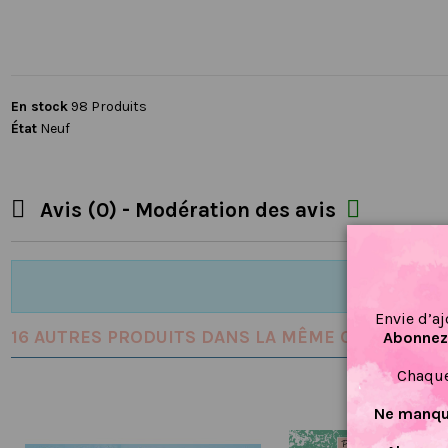
En stock
98 Produits
État
Neuf


Avis (0) - Modération des avis
Envie d’aj
16 AUTRES PRODUITS DANS LA MÊME CATÉGORIE :
Abonnez-
Chaque
Ne manque