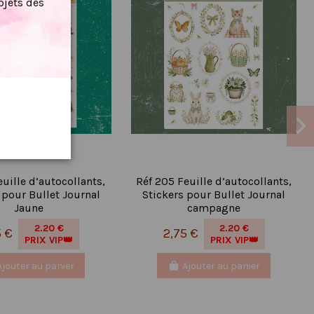
jets dès
euille d’autocollants,
Réf 205 Feuille d’autocollants,
 pour Bullet Journal
Stickers pour Bullet Journal
Jaune
campagne
2.20 €
2.20 €
5 €
2,75 €
PRIX VIP👑
PRIX VIP👑
Ajouter au panier
Ajouter au panier