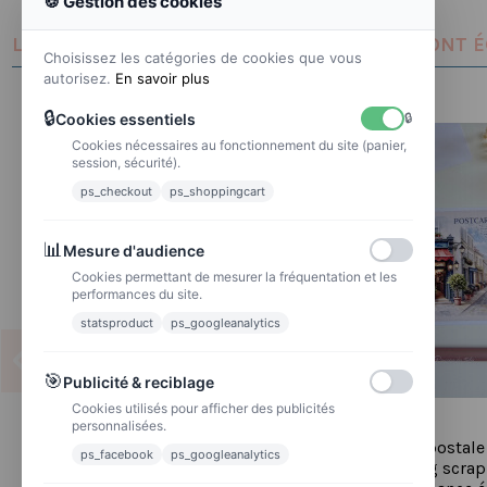
🍪 Gestion des cookies
LES CLIENTS QUI ONT ACHETÉ CE PRODUIT ONT 
Choisissez les catégories de cookies que vous
autorisez.
En savoir plus
🔒
Cookies essentiels
🔒
Cookies nécessaires au fonctionnement du site (panier,
session, sécurité).
ps_checkout
ps_shoppingcart
📊
Mesure d'audience
Cookies permettant de mesurer la fréquentation et les
performances du site.
statsproduct
ps_googleanalytics
🎯
Publicité & reciblage
Cookies utilisés pour afficher des publicités
personnalisées.
Poussière à aiguilles : Femme
Réf 31 Carte postale
ps_facebook
ps_googleanalytics
postcrossing scra
2.00 €
2,50 €