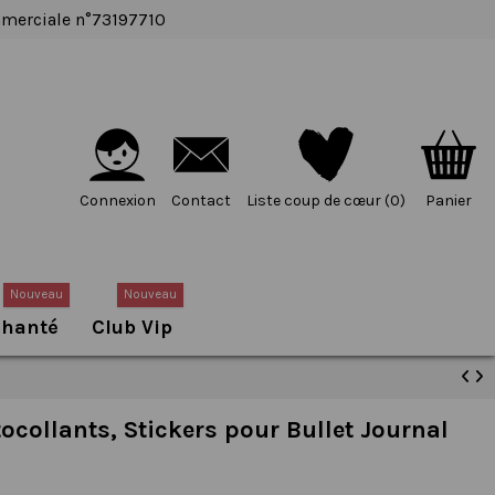
ommerciale n°73197710
Connexion
Contact
Liste coup de cœur (
0
)
Panier
Nouveau
Nouveau
chanté
Club Vip
tocollants, Stickers pour Bullet Journal