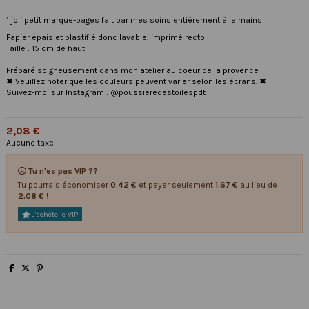
1 joli petit marque-pages fait par mes soins entièrement à la mains
Papier épais et plastifié donc lavable, imprimé recto
Taille : 15 cm de haut
Préparé soigneusement dans mon atelier au coeur de la provence
✖ Veuillez noter que les couleurs peuvent varier selon les écrans. ✖
Suivez-moi sur Instagram : @poussieredestoilespdt
2,08 €
Aucune taxe
Tu n'es pas VIP ??
Tu pourrais économiser
0.42 €
et payer seulement
1.67 €
au lieu de
2.08 €
!
J'achète le VIP