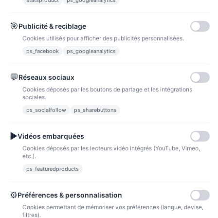
statsproduct
ps_googleanalytics
Carte bancaire
Paiements sécurisés par carte bancaire
🎯
Publicité & reciblage
Cookies utilisés pour afficher des publicités personnalisées.
ps_facebook
ps_googleanalytics
💬
Réseaux sociaux
Paypal
Paiements sécurisés via paypal et paypal 4 fois sans frais
Cookies déposés par les boutons de partage et les intégrations
sociales.
Fidélité
ps_socialfollow
ps_sharebuttons
▶
Vidéos embarquées
Cookies déposés par les lecteurs vidéo intégrés (YouTube, Vimeo,
etc.).
ps_featuredproducts
Points de fidélité
Acheter des articles et gagner des points pour ensuite les transformer en
bons de réductions.
⚙
Préférences & personnalisation
Cookies permettant de mémoriser vos préférences (langue, devise,
filtres).