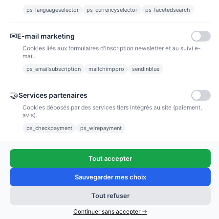
ps_languageselector
ps_currencyselector
ps_facetedsearch
Informations
✉
E-mail marketing
Liens utiles
Cookies liés aux formulaires d'inscription newsletter et au suivi e-
mail.
Notre société
ps_emailsubscription
mailchimppro
sendinblue
Nous suivre
🤝
Services partenaires
Cookies déposés par des services tiers intégrés au site (paiement,
avis).
Newsletter
ps_checkpayment
ps_wirepayment
Tout accepter
(4,9/5)
Voir tous les avis boutique
Sauvegarder mes choix
Tout refuser
Ajouter au panier
Continuer sans accepter →
Copyright © 2011 - 2025 / poussieredestoiles.fr