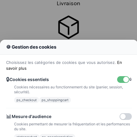
Livraison
🍪 Gestion des cookies
Colissimo
Livraison colis en 48h
Choisissez les catégories de cookies que vous autorisez.
En
savoir plus
🔒
Cookies essentiels
🔒
Cookies nécessaires au fonctionnement du site (panier, session,
La poste
sécurité).
Lettre suivie 72h
ps_checkout
ps_shoppingcart
Paiements
📊
Mesure d'audience
Cookies permettant de mesurer la fréquentation et les performances
du site.