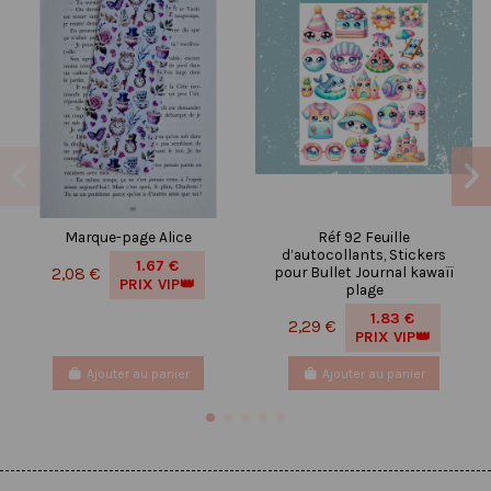
Marque-page Alice
Réf 92 Feuille
d’autocollants, Stickers
1.67 €
pour Bullet Journal kawaïï
2,08 €
PRIX VIP👑
plage
1.83 €
2,29 €
PRIX VIP👑
Ajouter au panier
Ajouter au panier