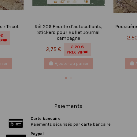
s : Tricot
Réf 206 Feuille d’autocollants,
Poussière 
Stickers pour Bullet Journal
 €
2,5
campagne
IP👑
2.20 €
2,75 €
PRIX VIP👑
nier
Ajouter au panier
Paiements
Carte bancaire
Paiements sécurisés par carte bancaire
Paypal