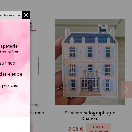
e plus montrer.
papeterie ?
des offres
sur nos
erie et de
jets dès
int de croix : Fée rose
Stickers holographique
PDF
Château
2.40 €
1.67 €
0 €
2,08 €
PRIX VIP👑
PRIX VIP👑