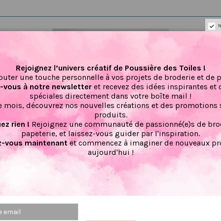
N
Rejoignez l’univers créatif de Poussière des Toiles !
outer une touche personnelle à vos projets de broderie et de 
vous à notre newsletter
et recevez des idées inspirantes et 
spéciales directement dans votre boîte mail !
 mois, découvrez nos nouvelles créations et des promotions 
produits.
z rien !
Rejoignez une communauté de passionné(e)s de brod
papeterie, et laissez-vous guider par l'inspiration.
-vous maintenant
et commencez à imaginer de nouveaux pro
aujourd'hui !
le Japon
Marque page magnétique
Grille po
pbooking
escargot
criture
2.66 €
3,33 €
3,0
PRIX VIP👑