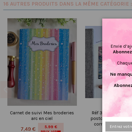
16 AUTRES PRODUITS DANS LA MÊME CATÉGORIE :
Envie d’aj
Abonnez-
Chaque
Ne manque
Abonnez
Carnet de suivi Mes broderies
Réf 30 Carte posta
arc en ciel
postcrossing scra
correspondance é
5.99 €
7,49 €
PRIX VIP👑