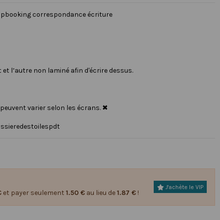
apbooking correspondance écriture
et l’autre non laminé afin d'écrire dessus.
 peuvent varier selon les écrans. ✖
ussieredestoilespdt
J'achète le VIP
€
et payer seulement
1.50 €
au lieu de
1.87 €
!