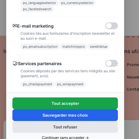
La poste
ps_languageselector
ps_currencyselector
Lettre suivie 72h
ps_facetedsearch
✉
E-mail marketing
Cookies liés aux formulaires d'inscription newsletter et
au suivi e-mail.
ps_emailsubscription
mailchimppro
sendinblue
Informations
Liens uti
🤝
Services partenaires
Mentions légales
Promo
Cookies déposés par des services tiers intégrés au site
(paiement, avis).
Conditions générales de vente
Nouve
ps_checkpayment
ps_wirepayment
Politique de confidentialité
Conta
Tout accepter
Sauvegarder mes choix
Tout refuser
Continuer sans accepter →