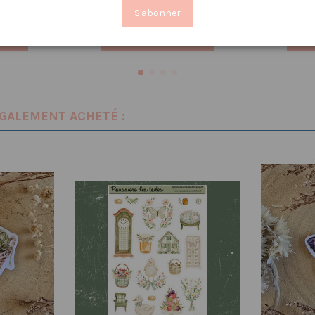
€
IP👑
S'abonner
nier
Ajouter au panier
ÉGALEMENT ACHETÉ :