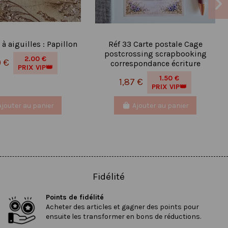
à aiguilles : Papillon
Réf 33 Carte postale Cage
postcrossing scrapbooking
2.00 €
0 €
correspondance écriture
PRIX VIP👑
1.50 €
1,87 €
PRIX VIP👑
Ajouter au panier
Ajouter au panier
Fidélité
Points de fidélité
Acheter des articles et gagner des points pour
ensuite les transformer en bons de réductions.