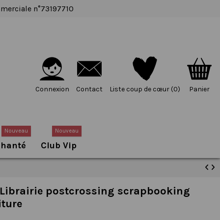
ommerciale n°73197710
Connexion
Contact
Liste coup de cœur (
0
)
Panier
Nouveau
Nouveau
chanté
Club Vip
e Librairie postcrossing scrapbooking
ture