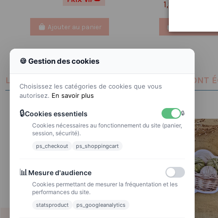
1.50 
1,87 €
PRIX V
Ajouter au panier
Ajouter au pa
🍪 Gestion des cookies
LES CLIENTS QUI ONT ACHETÉ CE PRODUIT ONT 
Choisissez les catégories de cookies que vous
autorisez.
En savoir plus
🔒
Cookies essentiels
🔒
Cookies nécessaires au fonctionnement du site (panier,
session, sécurité).
ps_checkout
ps_shoppingcart
📊
Mesure d'audience
Cookies permettant de mesurer la fréquentation et les
performances du site.
statsproduct
ps_googleanalytics