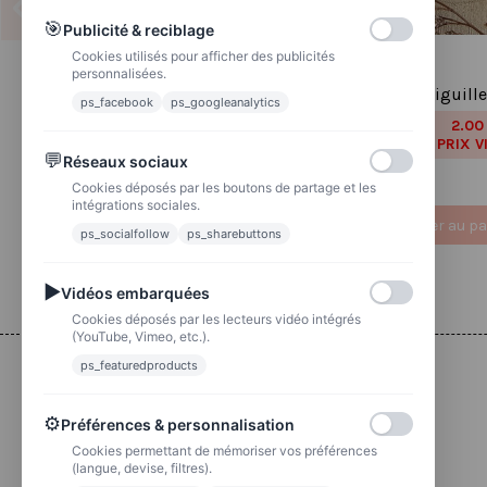
🎯
Publicité & reciblage
Cookies utilisés pour afficher des publicités
personnalisées.
Réf 204 Feuille d’autocollants,
Poussière à aiguille
ps_facebook
ps_googleanalytics
Stickers pour Bullet Journal
2.00
2,50 €
campagne
PRIX V
💬
Réseaux sociaux
2.20 €
2,75 €
PRIX VIP👑
Cookies déposés par les boutons de partage et les
intégrations sociales.
Ajouter au panier
Ajouter au pa
ps_socialfollow
ps_sharebuttons
▶
Vidéos embarquées
Cookies déposés par les lecteurs vidéo intégrés
(YouTube, Vimeo, etc.).
ps_featuredproducts
Livraison
⚙
Préférences & personnalisation
Colissimo
Livraison colis en 48h
Cookies permettant de mémoriser vos préférences
(langue, devise, filtres).