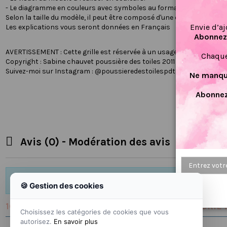
- Le diagramme en couleurs avec symboles au format A4.
Selon la taille du modèle, il peut être composé d'une ou plusieurs feuil
Envie d’aj
Les explications vous seront données en Français
Abonnez-
AVERTISSEMENT : Cette grille est réservée à un usage privé uniqueme
Chaque
Copyright : Sabine chauvet poussière des toiles 2011
Suivez-moi sur Instagram : @poussieredestoilespdt
Ne manque
Abonnez


Avis (0) - Modération des avis
🍪 Gestion des cookies
16 AUTRES PRODUITS DANS LA MÊME CATÉGORIE :
Choisissez les catégories de cookies que vous
autorisez.
En savoir plus