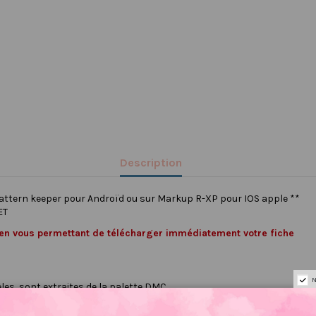
Description
pattern keeper pour Androïd ou sur Markup R-XP pour IOS apple **
ET
lien vous permettant de télécharger immédiatement votre fiche
N
les, sont extraites de la palette DMC.