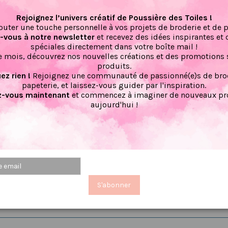
Rejoignez l’univers créatif de Poussière des Toiles !
les A4 pour une meilleure lisibilité.
outer une touche personnelle à vos projets de broderie et de 
vous à notre newsletter
et recevez des idées inspirantes et 
spéciales directement dans votre boîte mail !
nt, elle ne peut en aucun cas être photocopiée, scannée, diffusée su
 mois, découvrez nos nouvelles créations et des promotions 
produits.
z rien !
Rejoignez une communauté de passionné(e)s de brod
papeterie, et laissez-vous guider par l'inspiration.
-vous maintenant
et commencez à imaginer de nouveaux pro
aujourd'hui !
Il n'y a pas encore d'avis pour ce produit.
S'abonner