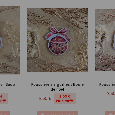
s : Sac à
Poussière à aiguilles : Boule
Poussièr
de noël
2,5
 €
2.00 €
2,50 €
IP👑
PRIX VIP👑