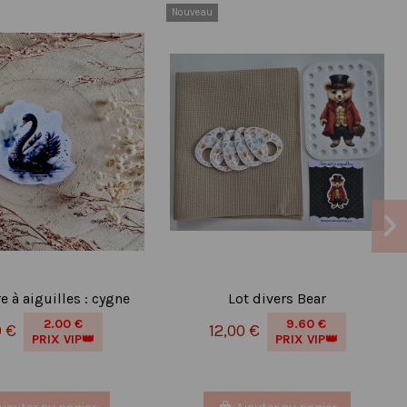
Nouveau
e à aiguilles : cygne
Lot divers Bear
2.00 €
9.60 €
0 €
12,00 €
PRIX VIP👑
PRIX VIP👑