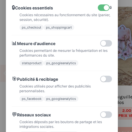
Nouveau
🔒
Cookies essentiels
🔒
Cookies nécessaires au fonctionnement du site (panier,
session, sécurité).
ps_checkout
ps_shoppingcart
📊
Mesure d'audience
Cookies permettant de mesurer la fréquentation et les
performances du site.
statsproduct
ps_googleanalytics
🎯
Publicité & reciblage
Cookies utilisés pour afficher des publicités
personnalisées.
Poussière à aiguilles : Cloche
Poussière à aiguille
ps_facebook
ps_googleanalytics
dos
2.00 €
2,50 €
PRIX VIP👑
2.00
2,50 €
💬
Réseaux sociaux
PRIX V
Cookies déposés par les boutons de partage et les
intégrations sociales.