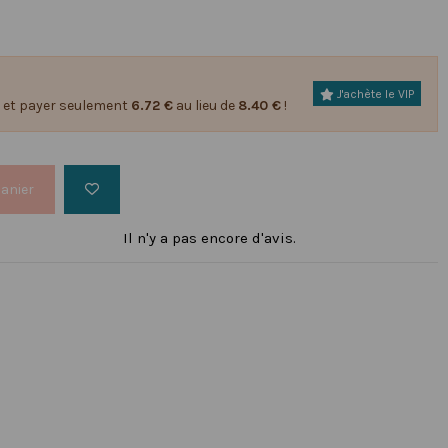
J'achète le VIP
et payer seulement
6.72 €
au lieu de
8.40 €
!
panier
Il n'y a pas encore d'avis.