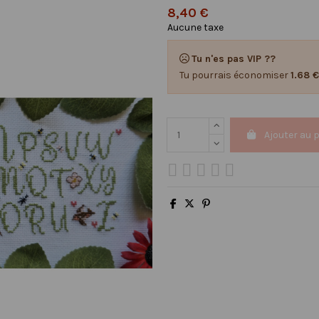
8,40 €
Aucune taxe
Tu n'es pas VIP ??
Tu pourrais économiser
1.68 €
Ajouter au 