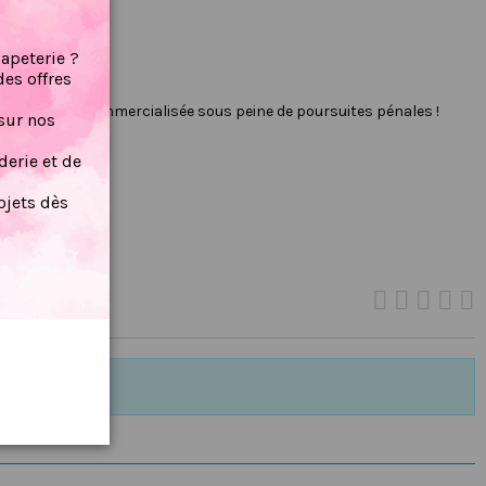
papeterie ?
des offres
r internet ou commercialisée sous peine de poursuites pénales !
sur nos
erie et de
jets dès