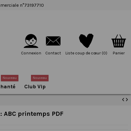
ommerciale n°73197710
Connexion
Contact
Liste coup de cœur (
0
)
Panier
Nouveau
Nouveau
chanté
Club Vip
x : ABC printemps PDF