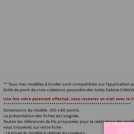
** Tous mes modèles à broder sont compatibles sur l'application 
Grille de point de croix créations poussière des toiles Sabine CHAUV
Une fois votre paiement effectué, vous recevrez un mail avec le 
*************************************************************
Dimensions du modèle : 100 x 60 points
La présentation des fiches est soignée.
Toutes les références de fils proposées pour la réalisation des modè
vous trouverez sur votre fiche :
- Le visuel du modèle à réaliser en couleurs.