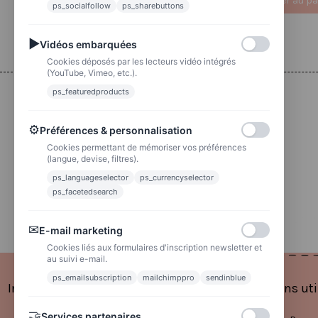
Ajouter au panier
Ajouter au pa
ps_socialfollow
ps_sharebuttons
▶
Vidéos embarquées
Cookies déposés par les lecteurs vidéo intégrés
(YouTube, Vimeo, etc.).
ps_featuredproducts
Livraison
⚙
Préférences & personnalisation
Colissimo
Cookies permettant de mémoriser vos préférences
Livraison colis en 48h
(langue, devise, filtres).
ps_languageselector
ps_currencyselector
La poste
Lettre suivie 72h
ps_facetedsearch
✉
E-mail marketing
Cookies liés aux formulaires d'inscription newsletter et
au suivi e-mail.
ps_emailsubscription
mailchimppro
sendinblue
Informations
Liens uti
🤝
Services partenaires