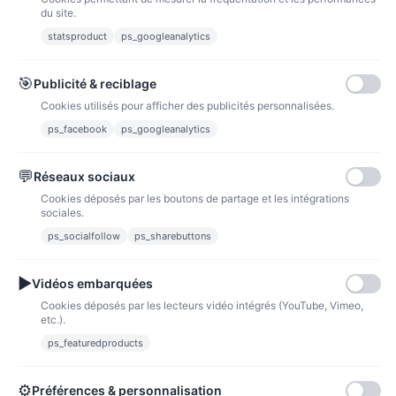
du site.
statsproduct
ps_googleanalytics
Carte bancaire
Paiements sécurisés par carte bancaire
🎯
Publicité & reciblage
Cookies utilisés pour afficher des publicités personnalisées.
ps_facebook
ps_googleanalytics
💬
Réseaux sociaux
Paypal
Paiements sécurisés via paypal et paypal 4 fois sans frais
Cookies déposés par les boutons de partage et les intégrations
sociales.
Fidélité
ps_socialfollow
ps_sharebuttons
▶
Vidéos embarquées
Cookies déposés par les lecteurs vidéo intégrés (YouTube, Vimeo,
etc.).
ps_featuredproducts
Points de fidélité
Acheter des articles et gagner des points pour ensuite les transformer en
bons de réductions.
⚙
Préférences & personnalisation