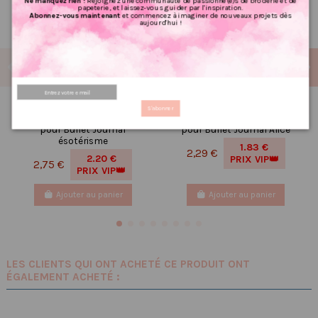
Ne manquez rien !
Rejoignez une communauté de passionné(e)s de broderie et de
papeterie, et laissez-vous guider par l'inspiration.
Abonnez-vous maintenant
et commencez à imaginer de nouveaux projets dès
aujourd'hui !
Réf 203 Feuille
Réf 97 Feuille
S'abonner
d’autocollants, Stickers
d’autocollants, Stickers
pour Bullet Journal
pour Bullet Journal Alice
ésotérisme
1.83 €
2,29 €
2.20 €
PRIX VIP👑
2,75 €
PRIX VIP👑
Ajouter au panier
Ajouter au panier
LES CLIENTS QUI ONT ACHETÉ CE PRODUIT ONT
ÉGALEMENT ACHETÉ :