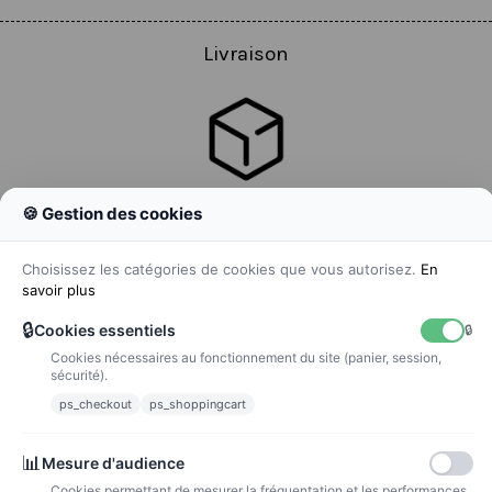
Livraison
🍪 Gestion des cookies
Colissimo
Livraison colis en 48h
Choisissez les catégories de cookies que vous autorisez.
En
savoir plus
🔒
Cookies essentiels
🔒
Cookies nécessaires au fonctionnement du site (panier, session,
La poste
sécurité).
Lettre suivie 72h
ps_checkout
ps_shoppingcart
Paiements
📊
Mesure d'audience
Cookies permettant de mesurer la fréquentation et les performances