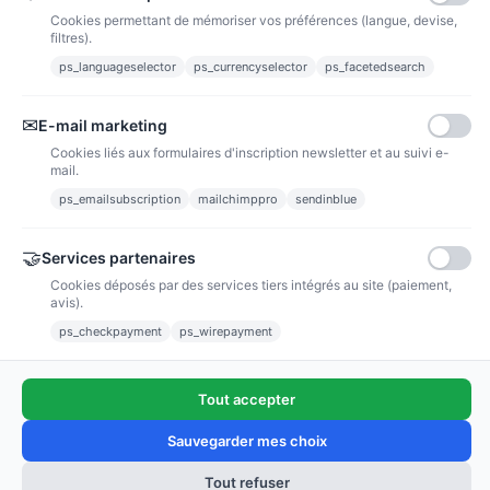
Cookies permettant de mémoriser vos préférences (langue, devise,
filtres).
ps_languageselector
ps_currencyselector
ps_facetedsearch
Informations
✉
E-mail marketing
Liens utiles
Cookies liés aux formulaires d'inscription newsletter et au suivi e-
mail.
Notre société
ps_emailsubscription
mailchimppro
sendinblue
Nous suivre
🤝
Services partenaires
Cookies déposés par des services tiers intégrés au site (paiement,
Newsletter
avis).
ps_checkpayment
ps_wirepayment
Tout accepter
(4,9/5)
Voir tous les avis boutique
Sauvegarder mes choix
Tout refuser
Ajouter au panier