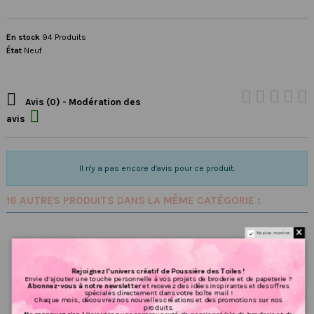
En stock
94 Produits
État
Neuf

Avis (0) - Modération des

avis
Il n'y a pas encore d'avis pour ce produit.
16 AUTRES PRODUITS DANS LA MÊME CATÉGORIE :
Ne plus montrer.
Rejoignez l’univers créatif de Poussière des Toiles !
Envie d’ajouter une touche personnelle à vos projets de broderie et de papeterie ?
Abonnez-vous à notre newsletter
et recevez des idées inspirantes et des offres
spéciales directement dans votre boîte mail !
Chaque mois, découvrez nos nouvelles créations et des promotions sur nos
produits.