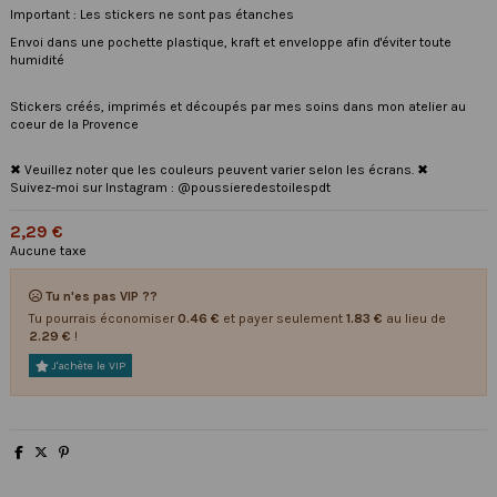
Important : Les stickers ne sont pas étanches
Envoi dans une pochette plastique, kraft et enveloppe afin d'éviter toute
humidité
Stickers créés, imprimés et découpés par mes soins dans mon atelier au
coeur de la Provence
✖ Veuillez noter que les couleurs peuvent varier selon les écrans. ✖
Suivez-moi sur Instagram : @poussieredestoilespdt
2,29 €
Aucune taxe
Tu n'es pas VIP ??
Tu pourrais économiser
0.46 €
et payer seulement
1.83 €
au lieu de
2.29 €
!
J'achète le VIP