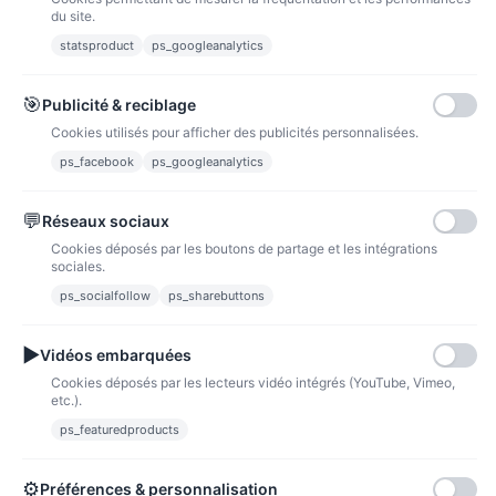
du site.
statsproduct
ps_googleanalytics
Carte bancaire
Paiements sécurisés par carte bancaire
🎯
Publicité & reciblage
Cookies utilisés pour afficher des publicités personnalisées.
ps_facebook
ps_googleanalytics
💬
Réseaux sociaux
Paypal
Paiements sécurisés via paypal et paypal 4 fois sans frais
Cookies déposés par les boutons de partage et les intégrations
sociales.
Fidélité
ps_socialfollow
ps_sharebuttons
▶
Vidéos embarquées
Cookies déposés par les lecteurs vidéo intégrés (YouTube, Vimeo,
etc.).
ps_featuredproducts
Points de fidélité
Acheter des articles et gagner des points pour ensuite les transformer en
bons de réductions.
⚙
Préférences & personnalisation