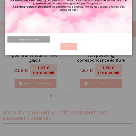
Ne manquez rien !
Rejoignez une communauté de passionné(e)s de broderie et de
papeterie, et laissez-vous guider par l'inspiration.
Abonnez-vous maintenant
et commencez à imaginer de nouveaux projets dès
aujourd'hui !
Réf 005 Feuille
Réf 017 Carte postale Chat
S'abonner
d’autocollants, Stickers
noir postcrossing
pour Bullet Journal hiver
scrapbooking
glacial
correspondance écriture
1.67 €
1.50 €
2,08 €
1,87 €
PRIX VIP👑
PRIX VIP👑
Ajouter au panier
Ajouter au panier
LES CLIENTS QUI ONT ACHETÉ CE PRODUIT ONT
ÉGALEMENT ACHETÉ :