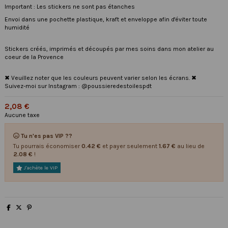
Important : Les stickers ne sont pas étanches
Envoi dans une pochette plastique, kraft et enveloppe afin d'éviter toute
humidité
Stickers créés, imprimés et découpés par mes soins dans mon atelier au
coeur de la Provence
✖ Veuillez noter que les couleurs peuvent varier selon les écrans. ✖
Suivez-moi sur Instagram : @poussieredestoilespdt
2,08 €
Aucune taxe
Tu n'es pas VIP ??
Tu pourrais économiser
0.42 €
et payer seulement
1.67 €
au lieu de
2.08 €
!
J'achète le VIP