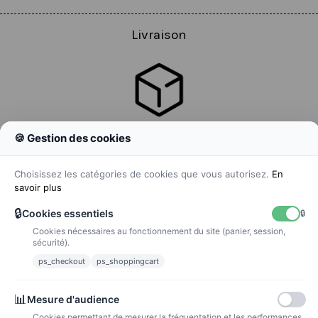
Livraison
🍪 Gestion des cookies
Colissimo
Livraison colis en 48h
Choisissez les catégories de cookies que vous autorisez.
En
savoir plus
🔒
Cookies essentiels
🔒
Cookies nécessaires au fonctionnement du site (panier, session,
La poste
sécurité).
Lettre suivie 72h
ps_checkout
ps_shoppingcart
Paiements
📊
Mesure d'audience
Cookies permettant de mesurer la fréquentation et les performances