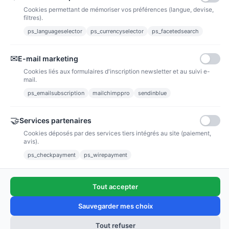
Cookies permettant de mémoriser vos préférences (langue, devise,
filtres).
ps_languageselector
ps_currencyselector
ps_facetedsearch
Informations
✉
E-mail marketing
Liens utiles
Cookies liés aux formulaires d'inscription newsletter et au suivi e-
mail.
Notre société
ps_emailsubscription
mailchimppro
sendinblue
Nous suivre
🤝
Services partenaires
Cookies déposés par des services tiers intégrés au site (paiement,
Newsletter
avis).
ps_checkpayment
ps_wirepayment
Tout accepter
(4,9/5)
Voir tous les avis boutique
Sauvegarder mes choix
Tout refuser
Ajouter au panier