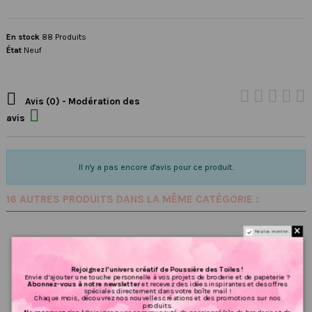
En stock
88 Produits
État
Neuf

Avis (0) - Modération des

avis
Il n'y a pas encore d'avis pour ce produit.
16 AUTRES PRODUITS DANS LA MÊME CATÉGORIE :
Ne plus montrer.
Rejoignez l’univers créatif de Poussière des Toiles !
Envie d’ajouter une touche personnelle à vos projets de broderie et de papeterie ?
Abonnez-vous à notre newsletter
et recevez des idées inspirantes et des offres
spéciales directement dans votre boîte mail !
Chaque mois, découvrez nos nouvelles créations et des promotions sur nos
produits.