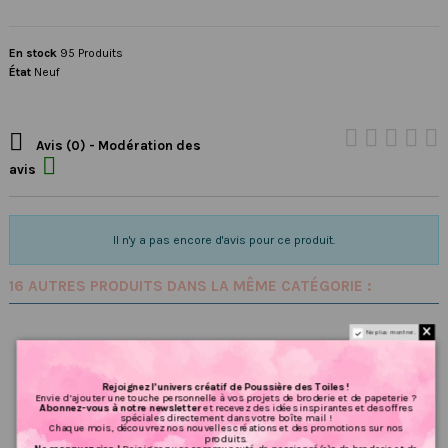
En stock
95 Produits
État
Neuf

Avis (0) - Modération des

avis
Il n'y a pas encore d'avis pour ce produit.
16 AUTRES PRODUITS DANS LA MÊME CATÉGORIE :
Ne plus montrer.
Rejoignez l’univers créatif de Poussière des Toiles !
Envie d’ajouter une touche personnelle à vos projets de broderie et de papeterie ?
Abonnez-vous à notre newsletter
et recevez des idées inspirantes et des offres
spéciales directement dans votre boîte mail !
Chaque mois, découvrez nos nouvelles créations et des promotions sur nos
produits.