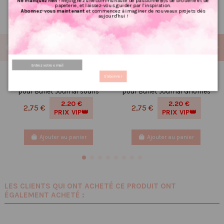
Ne manquez rien !
Rejoignez une communauté de passionné(e)s de broderie et de
papeterie, et laissez-vous guider par l'inspiration.
Abonnez-vous maintenant
et commencez à imaginer de nouveaux projets dès
aujourd'hui !
Réf 105 Feuille
Réf 209 Feuille
S'abonner
d’autocollants, Stickers
d’autocollants, Stickers
pour Bullet Journal souris
pour Bullet Journal Gnomes
2.20 €
2.20 €
2,75 €
2,75 €
PRIX VIP👑
PRIX VIP👑
Ajouter au panier
Ajouter au panier
LES CLIENTS QUI ONT ACHETÉ CE PRODUIT ONT
ÉGALEMENT ACHETÉ :