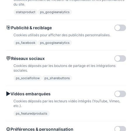
du site.
statsproduct
ps_googleanalytics
Carte bancaire
Paiements sécurisés par carte bancaire
🎯
Publicité & reciblage
Cookies utilisés pour afficher des publicités personnalisées.
ps_facebook
ps_googleanalytics
💬
Réseaux sociaux
Paypal
Paiements sécurisés via paypal et paypal 4 fois sans frais
Cookies déposés par les boutons de partage et les intégrations
sociales.
Fidélité
ps_socialfollow
ps_sharebuttons
▶
Vidéos embarquées
Cookies déposés par les lecteurs vidéo intégrés (YouTube, Vimeo,
etc.).
ps_featuredproducts
Points de fidélité
Acheter des articles et gagner des points pour ensuite les transformer en
bons de réductions.
⚙
Préférences & personnalisation