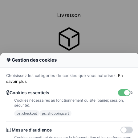
Livraison
🍪 Gestion des cookies
Colissimo
Livraison colis en 48h
Choisissez les catégories de cookies que vous autorisez.
En
savoir plus
🔒
Cookies essentiels
🔒
Cookies nécessaires au fonctionnement du site (panier, session,
La poste
sécurité).
Lettre suivie 72h
ps_checkout
ps_shoppingcart
Paiements
📊
Mesure d'audience
Cookies permettant de mesurer la fréquentation et les performances