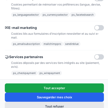
Cookies permettant de mémoriser vos préférences (langue, devise,
filtres).
ps_languageselector
ps_currencyselector
ps_facetedsearch
Informations
✉
E-mail marketing
Liens utiles
Cookies liés aux formulaires d'inscription newsletter et au suivi e-
mail.
Notre société
ps_emailsubscription
mailchimppro
sendinblue
Nous suivre
🤝
Services partenaires
Cookies déposés par des services tiers intégrés au site (paiement,
Newsletter
avis).
ps_checkpayment
ps_wirepayment
Tout accepter
(4,9/5)
Voir tous les avis boutique
Sauvegarder mes choix
Tout refuser
Ajouter au panier