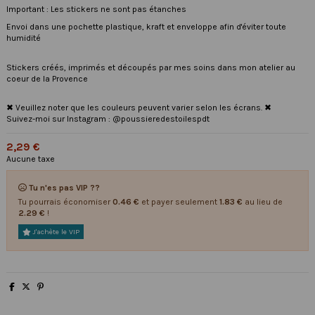
Important : Les stickers ne sont pas étanches
Envoi dans une pochette plastique, kraft et enveloppe afin d'éviter toute
humidité
Stickers créés, imprimés et découpés par mes soins dans mon atelier au
coeur de la Provence
✖ Veuillez noter que les couleurs peuvent varier selon les écrans. ✖
Suivez-moi sur Instagram : @poussieredestoilespdt
2,29 €
Aucune taxe
Tu n'es pas VIP ??
Tu pourrais économiser
0.46 €
et payer seulement
1.83 €
au lieu de
2.29 €
!
J'achète le VIP