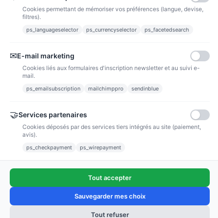
Cookies permettant de mémoriser vos préférences (langue, devise,
filtres).
ps_languageselector
ps_currencyselector
ps_facetedsearch
Informations
✉
E-mail marketing
Liens utiles
Cookies liés aux formulaires d'inscription newsletter et au suivi e-
mail.
Notre société
ps_emailsubscription
mailchimppro
sendinblue
Nous suivre
🤝
Services partenaires
Cookies déposés par des services tiers intégrés au site (paiement,
Newsletter
avis).
ps_checkpayment
ps_wirepayment
Tout accepter
(4,9/5)
Voir tous les avis boutique
Sauvegarder mes choix
Tout refuser
Ajouter au panier