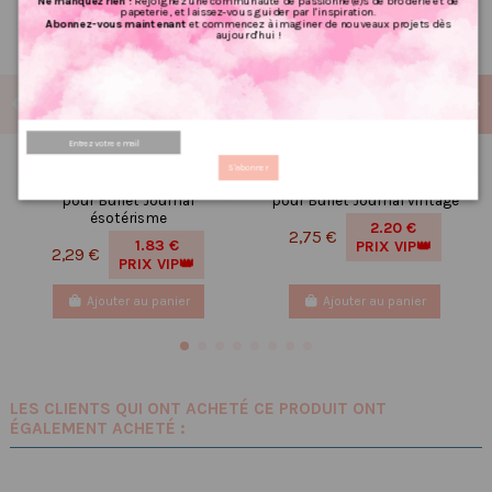
Ne manquez rien !
Rejoignez une communauté de passionné(e)s de broderie et de
papeterie, et laissez-vous guider par l'inspiration.
Abonnez-vous maintenant
et commencez à imaginer de nouveaux projets dès
aujourd'hui !
Réf 133 Feuille
Réf 177 Feuille
S'abonner
d’autocollants, Stickers
d’autocollants, Stickers
pour Bullet Journal
pour Bullet Journal vintage
ésotérisme
2.20 €
2,75 €
1.83 €
PRIX VIP👑
2,29 €
PRIX VIP👑
Ajouter au panier
Ajouter au panier
LES CLIENTS QUI ONT ACHETÉ CE PRODUIT ONT
ÉGALEMENT ACHETÉ :