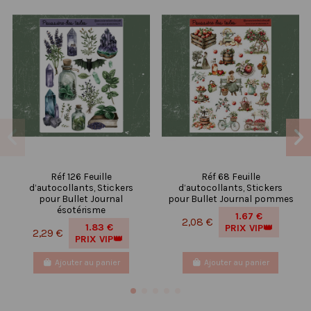
Réf 126 Feuille
Réf 68 Feuille
d’autocollants, Stickers
d’autocollants, Stickers
pour Bullet Journal
pour Bullet Journal pommes
ésotérisme
1.67 €
2,08 €
1.83 €
PRIX VIP👑
2,29 €
PRIX VIP👑
Ajouter au panier
Ajouter au panier