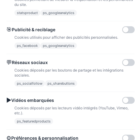
du site.
statsproduct
ps_googleanalytics
Carte bancaire
Paiements sécurisés par carte bancaire
🎯
Publicité & reciblage
Cookies utilisés pour afficher des publicités personnalisées.
ps_facebook
ps_googleanalytics
💬
Réseaux sociaux
Paypal
Paiements sécurisés via paypal et paypal 4 fois sans frais
Cookies déposés par les boutons de partage et les intégrations
sociales.
Fidélité
ps_socialfollow
ps_sharebuttons
▶
Vidéos embarquées
Cookies déposés par les lecteurs vidéo intégrés (YouTube, Vimeo,
etc.).
ps_featuredproducts
Points de fidélité
Acheter des articles et gagner des points pour ensuite les transformer en
bons de réductions.
⚙
Préférences & personnalisation