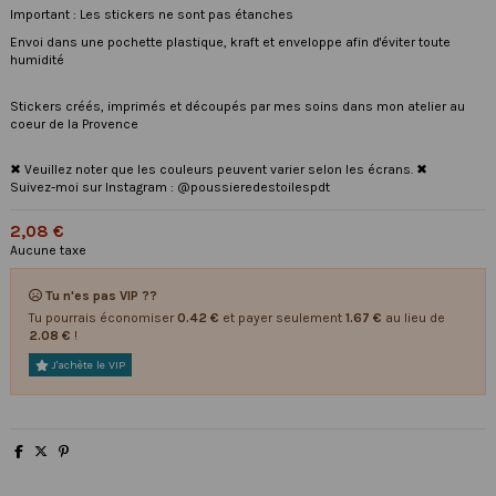
Important : Les stickers ne sont pas étanches
Envoi dans une pochette plastique, kraft et enveloppe afin d'éviter toute
humidité
Stickers créés, imprimés et découpés par mes soins dans mon atelier au
coeur de la Provence
✖ Veuillez noter que les couleurs peuvent varier selon les écrans. ✖
Suivez-moi sur Instagram : @poussieredestoilespdt
2,08 €
Aucune taxe
Tu n'es pas VIP ??
Tu pourrais économiser
0.42 €
et payer seulement
1.67 €
au lieu de
2.08 €
!
J'achète le VIP