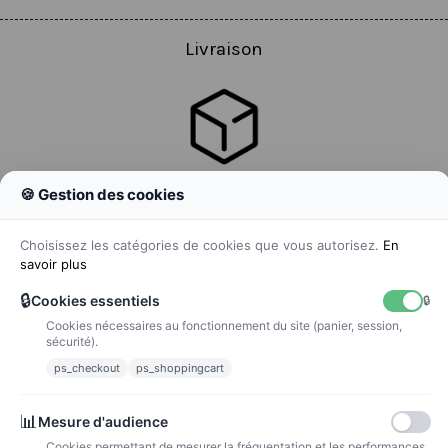
Livraison
🍪 Gestion des cookies
Colissimo
Livraison colis en 48h
Choisissez les catégories de cookies que vous autorisez.
En
savoir plus
🔒
Cookies essentiels
🔒
Cookies nécessaires au fonctionnement du site (panier, session,
La poste
sécurité).
Lettre suivie 72h
ps_checkout
ps_shoppingcart
Paiements
📊
Mesure d'audience
Cookies permettant de mesurer la fréquentation et les performances