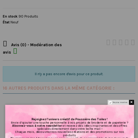
En stock
90 Produits
État
Neuf

Avis (0) - Modération des

avis
Il n'y a pas encore d'avis pour ce produit.
16 AUTRES PRODUITS DANS LA MÊME CATÉGORIE :
Ne plus montrer.
Rejoignez l’univers créatif de Poussière des Toiles !
Envie d’ajouter une touche personnelle à vos projets de broderie et de papeterie ?
Abonnez-vous à notre newsletter
et recevez des idées inspirantes et des offres
spéciales directement dans votre boîte mail !
Chaque mois, découvrez nos nouvelles créations et des promotions sur nos
produits.