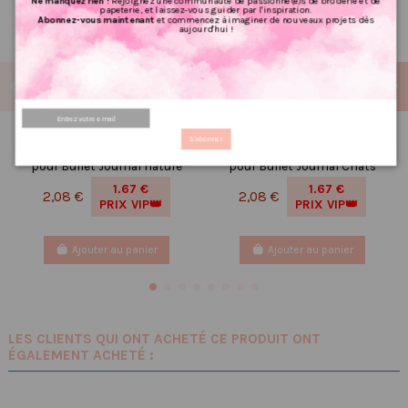
Ne manquez rien !
Rejoignez une communauté de passionné(e)s de broderie et de
papeterie, et laissez-vous guider par l'inspiration.
Abonnez-vous maintenant
et commencez à imaginer de nouveaux projets dès
aujourd'hui !
Réf 60 Feuille
Réf 001 Feuille
S'abonner
d’autocollants, Stickers
d’autocollants, Stickers
pour Bullet Journal nature
pour Bullet Journal Chats
1.67 €
1.67 €
2,08 €
2,08 €
PRIX VIP👑
PRIX VIP👑
Ajouter au panier
Ajouter au panier
LES CLIENTS QUI ONT ACHETÉ CE PRODUIT ONT
ÉGALEMENT ACHETÉ :