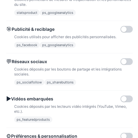
du site.
statsproduct
ps_googleanalytics
Carte bancaire
Paiements sécurisés par carte bancaire
🎯
Publicité & reciblage
Cookies utilisés pour afficher des publicités personnalisées.
ps_facebook
ps_googleanalytics
💬
Réseaux sociaux
Paypal
Paiements sécurisés via paypal et paypal 4 fois sans frais
Cookies déposés par les boutons de partage et les intégrations
sociales.
Fidélité
ps_socialfollow
ps_sharebuttons
▶
Vidéos embarquées
Cookies déposés par les lecteurs vidéo intégrés (YouTube, Vimeo,
etc.).
ps_featuredproducts
Points de fidélité
Acheter des articles et gagner des points pour ensuite les transformer en
bons de réductions.
⚙
Préférences & personnalisation