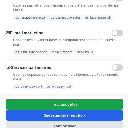
Cookies permettant de mémoriser vos préférences (langue, devise,
filtres).
ps_languageselector
ps_currencyselector
ps_facetedsearch
Informations
✉
E-mail marketing
Liens utiles
Cookies liés aux formulaires d'inscription newsletter et au suivi e-
mail.
Notre société
ps_emailsubscription
mailchimppro
sendinblue
Nous suivre
🤝
Services partenaires
Cookies déposés par des services tiers intégrés au site (paiement,
Newsletter
avis).
ps_checkpayment
ps_wirepayment
Tout accepter
(4,9/5)
Voir tous les avis boutique
Sauvegarder mes choix
Tout refuser
Ajouter au panier