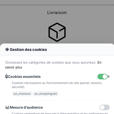
Livraison
🍪 Gestion des cookies
Colissimo
Livraison colis en 48h
Choisissez les catégories de cookies que vous autorisez.
En
savoir plus
🔒
Cookies essentiels
🔒
Cookies nécessaires au fonctionnement du site (panier, session,
La poste
sécurité).
Lettre suivie 72h
ps_checkout
ps_shoppingcart
Paiements
📊
Mesure d'audience
Cookies permettant de mesurer la fréquentation et les performances