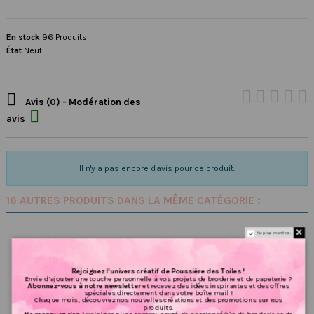
En stock
96 Produits
État
Neuf

Avis (0) - Modération des

avis
Il n'y a pas encore d'avis pour ce produit.
16 AUTRES PRODUITS DANS LA MÊME CATÉGORIE :
Ne plus montrer.
Rejoignez l’univers créatif de Poussière des Toiles !
Envie d’ajouter une touche personnelle à vos projets de broderie et de papeterie ?
Abonnez-vous à notre newsletter
et recevez des idées inspirantes et des offres
spéciales directement dans votre boîte mail !
Chaque mois, découvrez nos nouvelles créations et des promotions sur nos
produits.