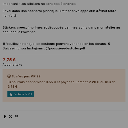
Important : Les stickers ne sont pas étanches
Envoi dans une pochette plastique, kraft et enveloppe afin d'éviter toute
humidité
Stickers créés, imprimés et découpés par mes soins dans mon atelier au
coeur de la Provence
✖ Veuillez noter que les couleurs peuvent varier selon les écrans. ✖
Suivez-moi sur Instagram : @poussieredestoilespdt
2,75 €
Aucune taxe
Tu n'es pas VIP ??
Tu pourrais économiser
0.55 €
et payer seulement
2.20 €
au lieu de
2.75 €
!
J'achète le VIP