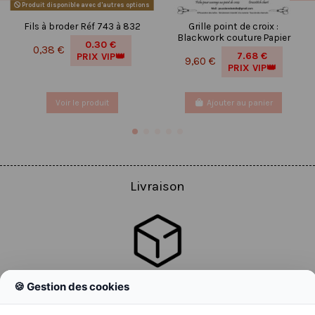
Produit disponible avec d'autres options
Fils à broder Réf 743 à 832
Grille point de croix :
Blackwork couture Papier
0.30 €
0,38 €
7.68 €
PRIX VIP👑
9,60 €
PRIX VIP👑
Voir le produit
Ajouter au panier
Livraison
🍪 Gestion des cookies
Colissimo
Livraison colis en 48h