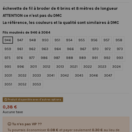
échevette de fil à broder de 6 brins et 8 mètres de longueur
ATTENTION ce n'est pas du DMC
La référence, les couleurs et la qualité sont similaires à DMC
Fils moulinés de 946 à 3064
946
947
948
950
951
954
955
956
957
958
959
961
962
963
964
966
967
970
972
973
975
976
977
986
987
988
989
991
992
993
995
996
3011
3012
3013
3021
3022
3023
3024
3031
3032
3033
3041
3042
3045
3046
3047
3051
3052
3053
Produit disponible avec d'autres options
0,38 €
Aucune taxe
Tu n'es pas VIP ??
Tu pourrais économiser
0.08 €
et payer seulement
0.30 €
au lieu de