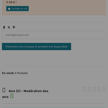
0.38 €
!
J'achète le VIP
En stock
0 Produits

Avis (0) - Modération des

avis