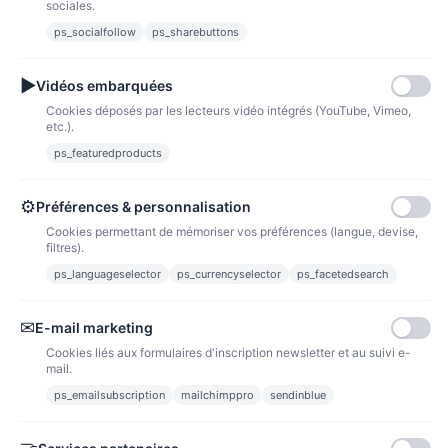
sociales.
Fidélité
ps_socialfollow
ps_sharebuttons
▶
Vidéos embarquées
Cookies déposés par les lecteurs vidéo intégrés (YouTube, Vimeo,
etc.).
ps_featuredproducts
Points de fidélité
Acheter des articles et gagner des points pour ensuite les transformer en
bons de réductions.
⚙
Préférences & personnalisation
Cookies permettant de mémoriser vos préférences (langue, devise,
filtres).
ps_languageselector
ps_currencyselector
ps_facetedsearch
Informations
✉
E-mail marketing
Liens utiles
Cookies liés aux formulaires d'inscription newsletter et au suivi e-
mail.
Notre société
ps_emailsubscription
mailchimppro
sendinblue
Nous suivre