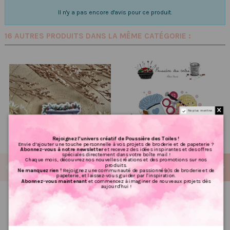
Il n'y a pas encore d'avis pour ce produit.
16 AUTRES PRODUITS DANS LA MÊME CATÉGORIE :
Ne plus montrer.
Rejoignez l’univers créatif de Poussière des Toiles !
Envie d’ajouter une touche personnelle à vos projets de broderie et de papeterie ?
Abonnez-vous à notre newsletter
et recevez des idées inspirantes et des offres
spéciales directement dans votre boîte mail !
Chaque mois, découvrez nos nouvelles créations et des promotions sur nos
produits.
Ne manquez rien !
Rejoignez une communauté de passionné(e)s de broderie et de
papeterie, et laissez-vous guider par l'inspiration.
Abonnez-vous maintenant
et commencez à imaginer de nouveaux projets dès
aujourd'hui !
Poussière à aiguilles :
Grille point de croix :
Cheminée
Couture kawaii PDF
2.00 €
6.72 €
2,50 €
8,40 €
PRIX VIP👑
PRIX VIP👑