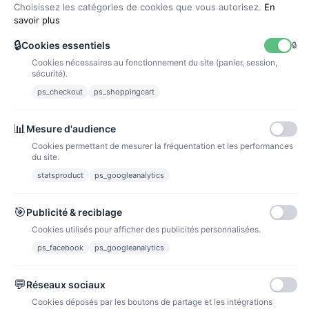
Choisissez les catégories de cookies que vous autorisez.
En
savoir plus
🔒
Cookies essentiels
🔒
Cookies nécessaires au fonctionnement du site (panier, session,
La poste
sécurité).
Lettre suivie 72h
ps_checkout
ps_shoppingcart
Paiements
📊
Mesure d'audience
Cookies permettant de mesurer la fréquentation et les performances
du site.
statsproduct
ps_googleanalytics
Carte bancaire
Paiements sécurisés par carte bancaire
🎯
Publicité & reciblage
Cookies utilisés pour afficher des publicités personnalisées.
ps_facebook
ps_googleanalytics
💬
Réseaux sociaux
Paypal
Paiements sécurisés via paypal et paypal 4 fois sans frais
Cookies déposés par les boutons de partage et les intégrations