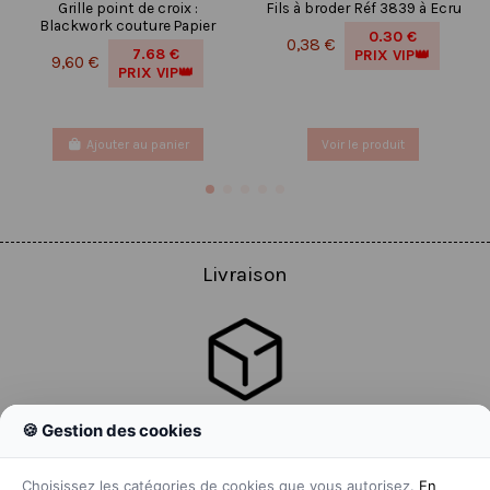
Grille point de croix :
Fils à broder Réf 3839 à Ecru
Blackwork couture Papier
0.30 €
0,38 €
7.68 €
PRIX VIP👑
9,60 €
PRIX VIP👑
Ajouter au panier
Voir le produit
Livraison
🍪 Gestion des cookies
Colissimo
Livraison colis en 48h
Choisissez les catégories de cookies que vous autorisez.
En