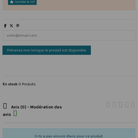
J'achète le VIP
En stock
0 Produits

Avis (0) - Modération des

avis
Il n'y a pas encore d'avis pour ce produit.