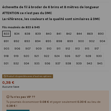
échevette de fil à broder de 6 brins et 8 mètres de longueur
ATTENTION ce n'est pas du DMC
La référence, les couleurs et la qualité sont similaires à DMC
Fils moulinés de 833 à 945
833
834
838
839
840
841
842
844
869
890
891
892
893
894
895
898
899
900
902
904
905
906
907
909
910
911
912
913
915
917
918
919
920
921
922
924
926
927
928
930
931
932
934
935
936
937
938
939
943
945
Produit disponible avec d'autres options
0,38 €
Aucune taxe
Tu n'es pas VIP ??
Tu pourrais économiser
0.08 €
et payer seulement
0.30 €
au lieu de
0.38 €
!