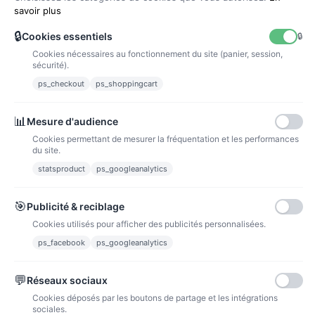
savoir plus
🔒
Cookies essentiels
🔒
Cookies nécessaires au fonctionnement du site (panier, session,
La poste
sécurité).
Lettre suivie 72h
ps_checkout
ps_shoppingcart
Paiements
📊
Mesure d'audience
Cookies permettant de mesurer la fréquentation et les performances
du site.
statsproduct
ps_googleanalytics
Carte bancaire
Paiements sécurisés par carte bancaire
🎯
Publicité & reciblage
Cookies utilisés pour afficher des publicités personnalisées.
ps_facebook
ps_googleanalytics
💬
Réseaux sociaux
Paypal
Paiements sécurisés via paypal et paypal 4 fois sans frais
Cookies déposés par les boutons de partage et les intégrations
sociales.