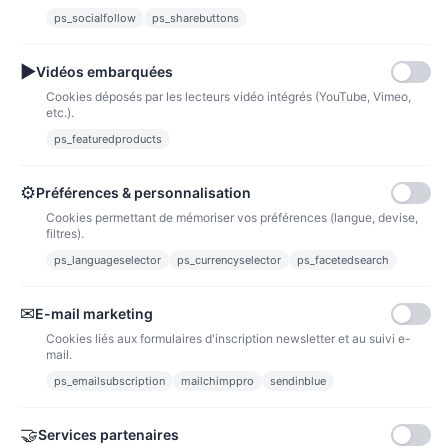
Fidélité
ps_socialfollow
ps_sharebuttons
▶
Vidéos embarquées
Cookies déposés par les lecteurs vidéo intégrés (YouTube, Vimeo,
etc.).
ps_featuredproducts
Points de fidélité
Acheter des articles et gagner des points pour ensuite les transformer en
bons de réductions.
⚙
Préférences & personnalisation
Cookies permettant de mémoriser vos préférences (langue, devise,
filtres).
ps_languageselector
ps_currencyselector
ps_facetedsearch
Informations
✉
E-mail marketing
Liens utiles
Cookies liés aux formulaires d'inscription newsletter et au suivi e-
mail.
Notre société
ps_emailsubscription
mailchimppro
sendinblue
Nous suivre
🤝
Services partenaires