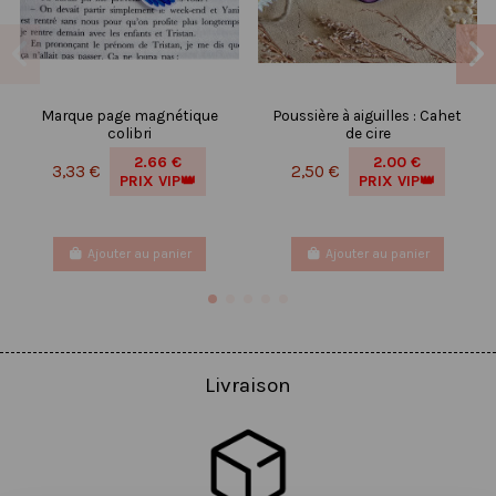
Marque page magnétique
Poussière à aiguilles : Cahet
colibri
de cire
2.66 €
2.00 €
3,33 €
2,50 €
PRIX VIP👑
PRIX VIP👑
Ajouter au panier
Ajouter au panier
Livraison