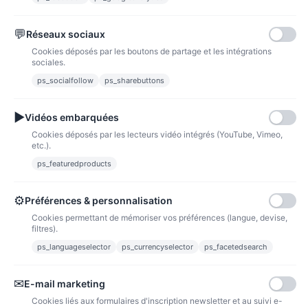
💬
Réseaux sociaux
Paypal
Paiements sécurisés via paypal et paypal 4 fois sans frais
Cookies déposés par les boutons de partage et les intégrations
sociales.
Fidélité
ps_socialfollow
ps_sharebuttons
▶
Vidéos embarquées
Cookies déposés par les lecteurs vidéo intégrés (YouTube, Vimeo,
etc.).
ps_featuredproducts
Points de fidélité
Acheter des articles et gagner des points pour ensuite les transformer en
bons de réductions.
⚙
Préférences & personnalisation
Cookies permettant de mémoriser vos préférences (langue, devise,
filtres).
ps_languageselector
ps_currencyselector
ps_facetedsearch
Informations
✉
E-mail marketing
Liens utiles
Cookies liés aux formulaires d'inscription newsletter et au suivi e-