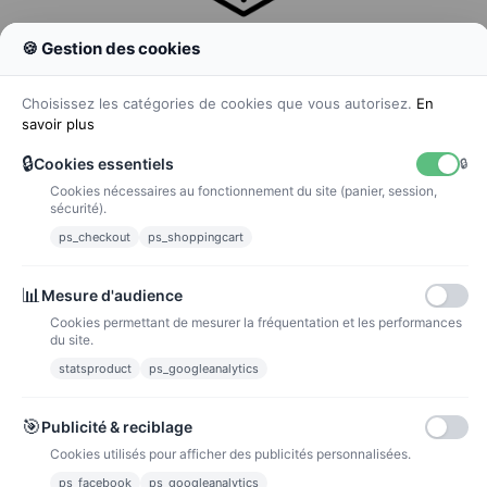
🍪 Gestion des cookies
Colissimo
Livraison colis en 48h
Choisissez les catégories de cookies que vous autorisez.
En
savoir plus
🔒
Cookies essentiels
🔒
Cookies nécessaires au fonctionnement du site (panier, session,
La poste
sécurité).
Lettre suivie 72h
ps_checkout
ps_shoppingcart
Paiements
📊
Mesure d'audience
Cookies permettant de mesurer la fréquentation et les performances
du site.
statsproduct
ps_googleanalytics
Carte bancaire
Paiements sécurisés par carte bancaire
🎯
Publicité & reciblage
Cookies utilisés pour afficher des publicités personnalisées.
ps_facebook
ps_googleanalytics