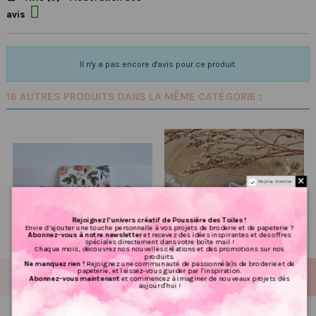

avis
Il n'y a pas encore d'avis pour ce produit.
16 AUTRES PRODUITS DANS LA MÊME CATÉGORIE :
Ne plus montrer.
Rejoignez l’univers créatif de Poussière des Toiles !
Envie d’ajouter une touche personnelle à vos projets de broderie et de papeterie ?
Abonnez-vous à notre newsletter
et recevez des idées inspirantes et des offres
spéciales directement dans votre boîte mail !
Chaque mois, découvrez nos nouvelles créations et des promotions sur nos
produits.
Ne manquez rien !
Rejoignez une communauté de passionné(e)s de broderie et de
papeterie, et laissez-vous guider par l'inspiration.
Abonnez-vous maintenant
et commencez à imaginer de nouveaux projets dès
aujourd'hui !