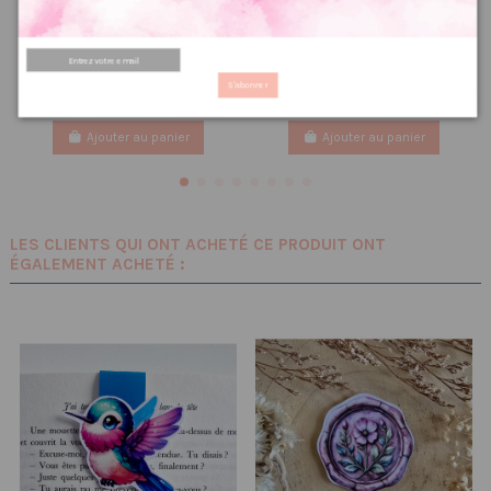
Marque page magnétique
Poussière à aiguilles : Renard
théière
2.00 €
2,50 €
2.66 €
PRIX VIP👑
3,33 €
PRIX VIP👑
S'abonner
Ajouter au panier
Ajouter au panier
LES CLIENTS QUI ONT ACHETÉ CE PRODUIT ONT
ÉGALEMENT ACHETÉ :