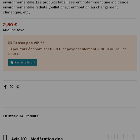
environnementale. Les produits labellisés ont notamment une incidence
environnementale réduite (pollutions, contribution au changement
climatique, etc.)
2,50 €
Aucune taxe
Tu n'es pas VIP ??
Tu pourrais économiser
0.50 €
et payer seulement
2.00 €
au lieu de
2.50 €
!
J'achète le VIP
En stock
94 Produits

Avis (0) - Modération des