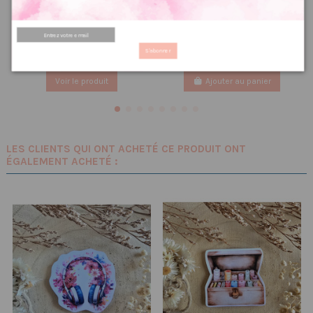
3770
3.19 €
3,99 €
0.30 €
PRIX VIP👑
0,38 €
PRIX VIP👑
S'abonner
Voir le produit
Ajouter au panier
LES CLIENTS QUI ONT ACHETÉ CE PRODUIT ONT
ÉGALEMENT ACHETÉ :