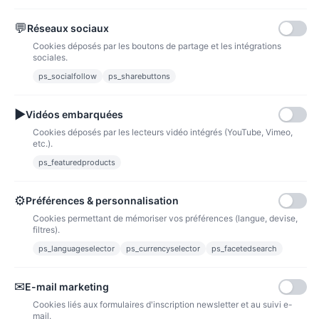
💬
Réseaux sociaux
Paypal
Paiements sécurisés via paypal et paypal 4 fois sans frais
Cookies déposés par les boutons de partage et les intégrations
sociales.
Fidélité
ps_socialfollow
ps_sharebuttons
▶
Vidéos embarquées
Cookies déposés par les lecteurs vidéo intégrés (YouTube, Vimeo,
etc.).
ps_featuredproducts
Points de fidélité
Acheter des articles et gagner des points pour ensuite les transformer en
bons de réductions.
⚙
Préférences & personnalisation
Cookies permettant de mémoriser vos préférences (langue, devise,
filtres).
ps_languageselector
ps_currencyselector
ps_facetedsearch
Informations
✉
E-mail marketing
Liens utiles
Cookies liés aux formulaires d'inscription newsletter et au suivi e-
mail.