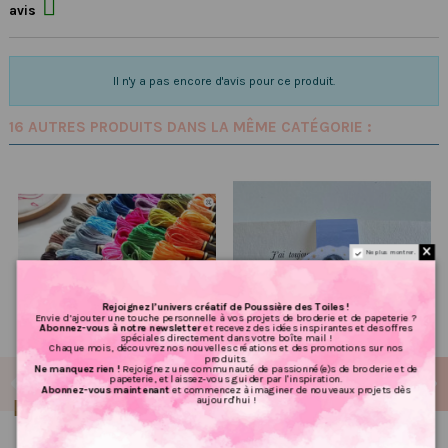

avis
Il n'y a pas encore d'avis pour ce produit.
16 AUTRES PRODUITS DANS LA MÊME CATÉGORIE :
Ne plus montrer.
Rejoignez l’univers créatif de Poussière des Toiles !
Envie d’ajouter une touche personnelle à vos projets de broderie et de papeterie ?
Abonnez-vous à notre newsletter
et recevez des idées inspirantes et des offres
spéciales directement dans votre boîte mail !
Chaque mois, découvrez nos nouvelles créations et des promotions sur nos
produits.
Ne manquez rien !
Rejoignez une communauté de passionné(e)s de broderie et de
papeterie, et laissez-vous guider par l'inspiration.
Abonnez-vous maintenant
et commencez à imaginer de nouveaux projets dès
aujourd'hui !
Produit disponible avec d'autres options
Fils à broder Réf 3064 à
Marque page magie