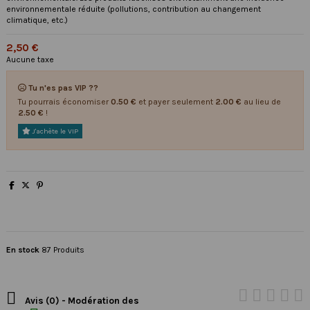
environnementale réduite (pollutions, contribution au changement
climatique, etc.)
2,50 €
Aucune taxe
Tu n'es pas VIP ??
Tu pourrais économiser
0.50 €
et payer seulement
2.00 €
au lieu de
2.50 €
!
J'achète le VIP
En stock
87 Produits

Avis (0) - Modération des