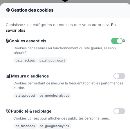
🍪 Gestion des cookies
Colissimo
Livraison colis en 48h
Choisissez les catégories de cookies que vous autorisez.
En
savoir plus
🔒
Cookies essentiels
🔒
Cookies nécessaires au fonctionnement du site (panier, session,
La poste
sécurité).
Lettre suivie 72h
ps_checkout
ps_shoppingcart
Paiements
📊
Mesure d'audience
Cookies permettant de mesurer la fréquentation et les performances
du site.
statsproduct
ps_googleanalytics
Carte bancaire
Paiements sécurisés par carte bancaire
🎯
Publicité & reciblage
Cookies utilisés pour afficher des publicités personnalisées.
ps_facebook
ps_googleanalytics