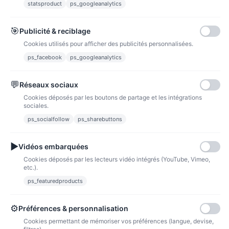
statsproduct
ps_googleanalytics
Carte bancaire
Paiements sécurisés par carte bancaire
🎯
Publicité & reciblage
Cookies utilisés pour afficher des publicités personnalisées.
ps_facebook
ps_googleanalytics
💬
Réseaux sociaux
Paypal
Paiements sécurisés via paypal et paypal 4 fois sans frais
Cookies déposés par les boutons de partage et les intégrations
sociales.
Fidélité
ps_socialfollow
ps_sharebuttons
▶
Vidéos embarquées
Cookies déposés par les lecteurs vidéo intégrés (YouTube, Vimeo,
etc.).
ps_featuredproducts
Points de fidélité
Acheter des articles et gagner des points pour ensuite les transformer en
bons de réductions.
⚙
Préférences & personnalisation
Cookies permettant de mémoriser vos préférences (langue, devise,