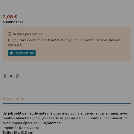
2,08 €
Aucune taxe
Tu n'es pas VIP ??
Tu pourrais économiser
0.42 €
et payer seulement
1.67 €
au lieu de
2.08 €
!
J'achète le VIP
Description
Un joli petit carnet de notes fait par mes soins entièrement à la mains avec
feuilles blanches (non lignées) de 80grammes pour l'intérieur et couverture
avec papier épais de 250grammes
Imprimé : Recto verso
Taille : 15 x 10.5 cm