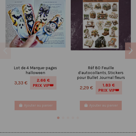
Lot de 4 Marque-pages
Réf 80 Feuille
halloween
d’autocollants, Stickers
pour Bullet Journal fleurs
2.66 €
3,33 €
1.83 €
PRIX VIP👑
2,29 €
PRIX VIP👑
Ajouter au panier
Ajouter au panier