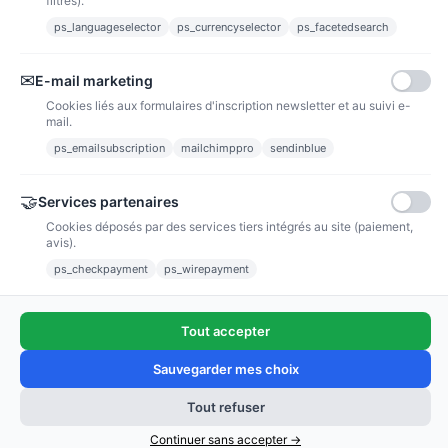
filtres).
ps_languageselector
ps_currencyselector
ps_facetedsearch
Informations
✉
E-mail marketing
Liens utiles
Cookies liés aux formulaires d'inscription newsletter et au suivi e-
mail.
Notre société
ps_emailsubscription
mailchimppro
sendinblue
Nous suivre
🤝
Services partenaires
Cookies déposés par des services tiers intégrés au site (paiement,
Newsletter
avis).
ps_checkpayment
ps_wirepayment
Tout accepter
(4,9/5)
Voir tous les avis boutique
Sauvegarder mes choix
Tout refuser
Ajouter au panier
Copyright © 2011 - 2025 / poussieredestoiles.fr
Continuer sans accepter →