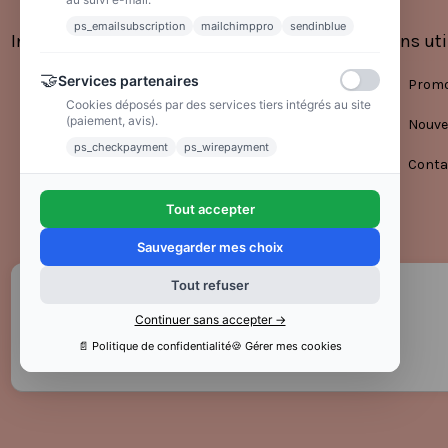
ps_emailsubscription
mailchimppro
sendinblue
Informations
Liens uti
🤝
Services partenaires
Mentions légales
Promo
Cookies déposés par des services tiers intégrés au site
(paiement, avis).
Conditions générales de vente
Nouve
ps_checkpayment
ps_wirepayment
Politique de confidentialité
Conta
Tout accepter
Sauvegarder mes choix
Tout refuser
Continuer sans accepter →
📄 Politique de confidentialité
🍪 Gérer mes cookies