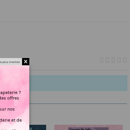
e plus montrer.
papeterie ?
des offres
sur nos
erie et de