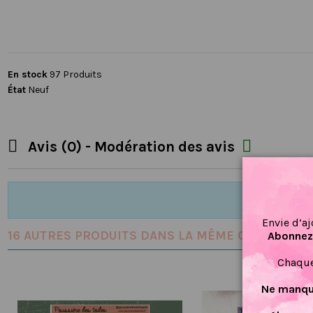
En stock
97 Produits
État
Neuf


Avis (0) - Modération des avis
Envie d’aj
16 AUTRES PRODUITS DANS LA MÊME CATÉGORIE :
Abonnez-
Chaque
Ne manque