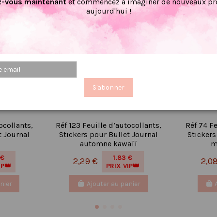
-vous maintenant
et commencez à imaginer de nouveaux pro
aujourd'hui !
S'abonner
ocollants,
Réf 123 Feuille d’autocollants,
Réf 74 Fe
t Journal
Stickers pour Bullet Journal
Stickers
automne kawaïï
m
 €
1.83 €
2,29 €
2,0
IP👑
PRIX VIP👑
nier
Ajouter au panier