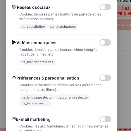
belle et la bête
black swan
💬
Réseaux sociaux
2.20 €
1.83
2,75 €
2,29 €
PRIX VIP👑
PRIX V
Cookies déposés par les boutons de partage et les
intégrations sociales.
Ajouter au panier
Ajouter au pa
ps_socialfollow
ps_sharebuttons
▶
Vidéos embarquées
Cookies déposés par les lecteurs vidéo intégrés
(YouTube, Vimeo, etc.).
ps_featuredproducts
Livraison
⚙
Préférences & personnalisation
Colissimo
Livraison colis en 48h
Cookies permettant de mémoriser vos préférences
(langue, devise, filtres).
ps_languageselector
ps_currencyselector
La poste
Lettre suivie 72h
ps_facetedsearch
✉
E-mail marketing
Cookies liés aux formulaires d'inscription newsletter et
au suivi e-mail.