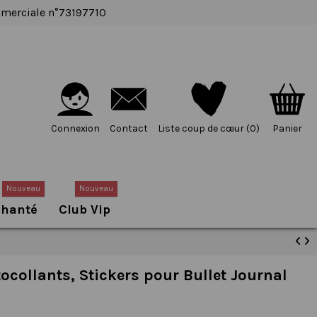
ommerciale n°73197710
Connexion
Contact
Liste coup de cœur (
0
)
Panier
Nouveau
Nouveau
chanté
Club Vip
tocollants, Stickers pour Bullet Journal