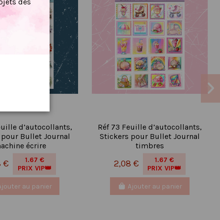
jets dès
uille d’autocollants,
Réf 73 Feuille d’autocollants,
 pour Bullet Journal
Stickers pour Bullet Journal
achine écrire
timbres
1.67 €
1.67 €
8 €
2,08 €
PRIX VIP👑
PRIX VIP👑
Ajouter au panier
Ajouter au panier