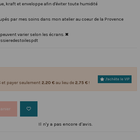
, kraft et enveloppe afin d'éviter toute humidité
oupés par mes soins dans mon atelier au coeur de la Provence
 peuvent varier selon les écrans. ✖
ssieredestoilespdt
J'achète le VIP
€
et payer seulement
2.20 €
au lieu de
2.75 €
!
panier
Il n'y a pas encore d'avis.