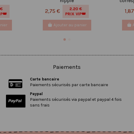
hippie
corres
 €
2.20 €
2,75 €
1,8
IP👑
PRIX VIP👑
nier
Ajouter au panier
Paiements
Carte bancaire
Paiements sécurisés par carte bancaire
Paypal
Paiements sécurisés via paypal et paypal 4 fois
sans frais