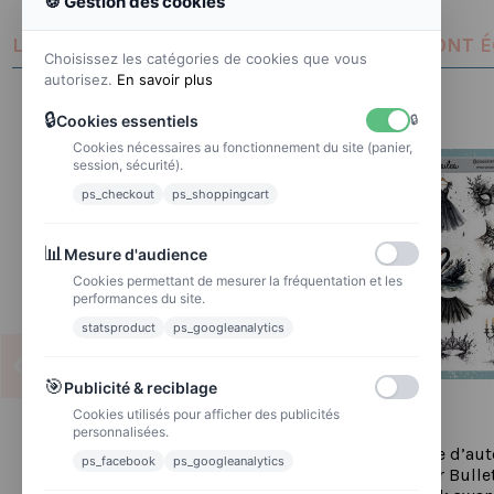
🍪 Gestion des cookies
LES CLIENTS QUI ONT ACHETÉ CE PRODUIT ONT 
Choisissez les catégories de cookies que vous
autorisez.
En savoir plus
🔒
Cookies essentiels
🔒
Cookies nécessaires au fonctionnement du site (panier,
session, sécurité).
ps_checkout
ps_shoppingcart
📊
Mesure d'audience
Cookies permettant de mesurer la fréquentation et les
performances du site.
statsproduct
ps_googleanalytics
🎯
Publicité & reciblage
Cookies utilisés pour afficher des publicités
personnalisées.
Réf 211 Feuille d’autocollants,
Réf 148 Feuille d’aut
ps_facebook
ps_googleanalytics
Stickers pour Bullet Journal la
Stickers pour Bulle