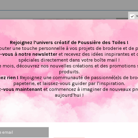
N
Rejoignez l’univers créatif de Poussière des Toiles !
outer une touche personnelle à vos projets de broderie et de 
vous à notre newsletter
et recevez des idées inspirantes et 
spéciales directement dans votre boîte mail !
 mois, découvrez nos nouvelles créations et des promotions 
produits.
z rien !
Rejoignez une communauté de passionné(e)s de brod
papeterie, et laissez-vous guider par l'inspiration.
-vous maintenant
et commencez à imaginer de nouveaux pro
aujourd'hui !
ocollants,
Carnet de notes, organisation,
Stick
t Journal
petit carnet Hirondelle
Pin
re
1.67 €
2,08 €
2,0
PRIX VIP👑