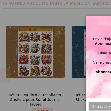
16 AUTRES PRODUITS DANS LA MÊME CATÉGORIE :
Envie d’aj
Abonnez-
Chaque
Ne manque
Abonnez
Réf 141 Feuille d’autocollants,
Réf 74 Feuille d’aut
Stickers pour Bullet Journal
Stickers pour Bulle
tasses
machine écri