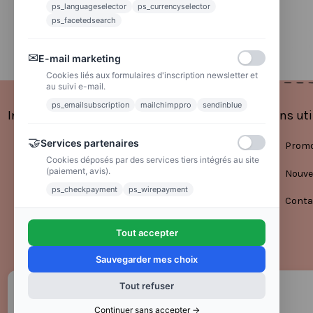
La poste
ps_languageselector
ps_currencyselector
Lettre suivie 72h
ps_facetedsearch
✉
E-mail marketing
Cookies liés aux formulaires d'inscription newsletter et
au suivi e-mail.
ps_emailsubscription
mailchimppro
sendinblue
Informations
Liens uti
🤝
Services partenaires
Mentions légales
Promo
Cookies déposés par des services tiers intégrés au site
(paiement, avis).
Conditions générales de vente
Nouve
ps_checkpayment
ps_wirepayment
Politique de confidentialité
Conta
Tout accepter
Sauvegarder mes choix
Tout refuser
Continuer sans accepter →