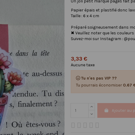
Un joli petit marque pages fait 
Papier épais et plastifié donc l
Taille : 6 x 4 cm
Préparé soigneusement dans mon 
✖ Veuillez noter que les couleurs
Suivez-moi sur Instagram : @pou
3,33 €
Aucune taxe
Tu n'es pas VIP ??
Tu pourrais économiser
0.67 
Ajouter au 