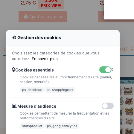
2.20 €
1.67
2,75 €
2,08 €
PRIX VIP👑
PRIX V
Ajouter au panier
Ajouter au pa
🍪 Gestion des cookies
LES CLIENTS QUI ONT ACHETÉ CE PRODUIT ONT 
Choisissez les catégories de cookies que vous
autorisez.
En savoir plus
🔒
Cookies essentiels
🔒
Cookies nécessaires au fonctionnement du site (panier,
session, sécurité).
ps_checkout
ps_shoppingcart
📊
Mesure d'audience
Cookies permettant de mesurer la fréquentation et les
performances du site.
statsproduct
ps_googleanalytics