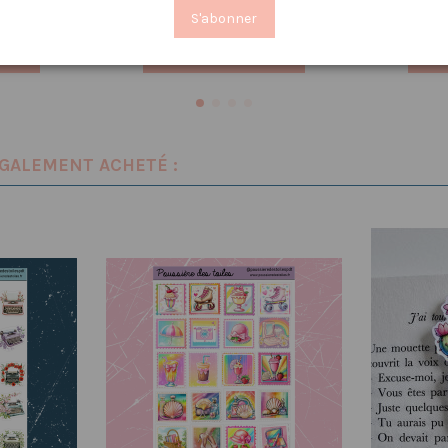
 €
IP👑
S'abonner
nier
Ajouter au panier
ÉGALEMENT ACHETÉ :