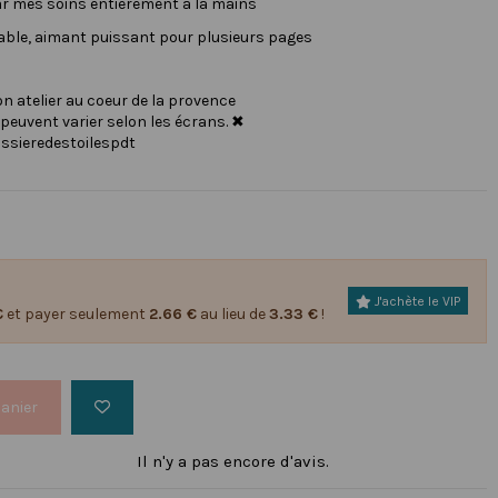
par mes soins entièrement à la mains
avable, aimant puissant pour plusieurs pages
atelier au coeur de la provence
 peuvent varier selon les écrans. ✖
ssieredestoilespdt
J'achète le VIP
€
et payer seulement
2.66 €
au lieu de
3.33 €
!
panier
Il n'y a pas encore d'avis.