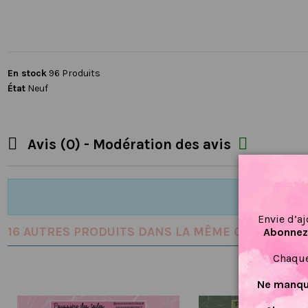
En stock
96 Produits
État
Neuf


Avis (0) - Modération des avis
Envie d’aj
16 AUTRES PRODUITS DANS LA MÊME CATÉGORIE :
Abonnez-
Chaque
Ne manque