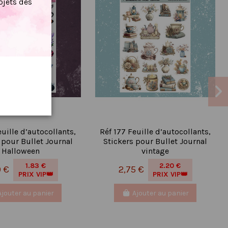
jets dès
euille d’autocollants,
Réf 177 Feuille d’autocollants,
 pour Bullet Journal
Stickers pour Bullet Journal
Halloween
vintage
1.83 €
2.20 €
9 €
2,75 €
PRIX VIP👑
PRIX VIP👑
Ajouter au panier
Ajouter au panier