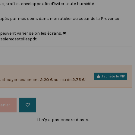
, kraft et enveloppe afin d'éviter toute humidité
oupés par mes soins dans mon atelier au coeur de la Provence
 peuvent varier selon les écrans. ✖
ssieredestoilespdt
J'achète le VIP
€
et payer seulement
2.20 €
au lieu de
2.75 €
!
panier
Il n'y a pas encore d'avis.