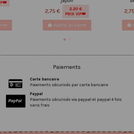
japon
b
IP👑
2.20 €
2,75 €
2,7
PRIX VIP👑
nier
Ajouter au panier
Paiements
Carte bancaire
Paiements sécurisés par carte bancaire
Paypal
Paiements sécurisés via paypal et paypal 4 fois
sans frais