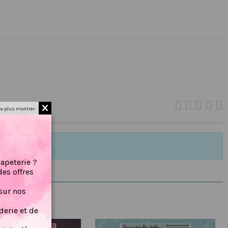
e plus montrer.
papeterie ?
des offres
sur nos
erie et de