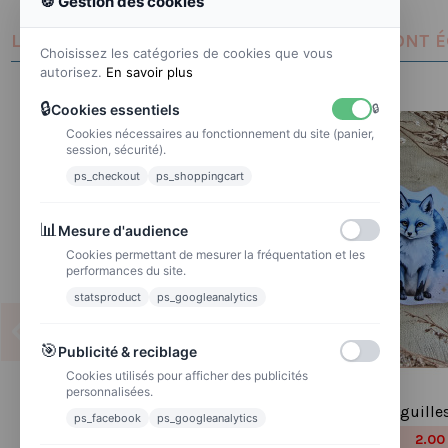
🍪 Gestion des cookies
LES CLIENTS QUI ONT ACHETÉ CE PRODUIT ONT 
Choisissez les catégories de cookies que vous
autorisez.
En savoir plus
🔒
Cookies essentiels
🔒
Cookies nécessaires au fonctionnement du site (panier,
session, sécurité).
ps_checkout
ps_shoppingcart
📊
Mesure d'audience
Cookies permettant de mesurer la fréquentation et les
performances du site.
statsproduct
ps_googleanalytics
🎯
Publicité & reciblage
Cookies utilisés pour afficher des publicités
personnalisées.
Réf 23 Feuille d’autocollants,
Poussière à aiguille
ps_facebook
ps_googleanalytics
Stickers pour Bullet Journal
2.00
2,50 €