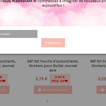
-vous maintenant
et commencez à imaginer de nouveaux pro
aujourd'hui !
S'abonner
ocollants,
Réf 152 Feuille d’autocollants,
Réf 101 F
t Journal
Stickers pour Bullet Journal
Stickers
asie
 €
2.20 €
2,75 €
2,2
IP👑
PRIX VIP👑
nier
Ajouter au panier