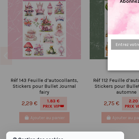
Abonnez
Réf 143 Feuille d’autocollants,
Réf 112 Feuille d’aut
Stickers pour Bullet Journal
Stickers pour Bulle
fairy
automne
1.83 €
2.20
2,29 €
2,75 €
PRIX VIP👑
PRIX V
Ajouter au panier
Ajouter au pa