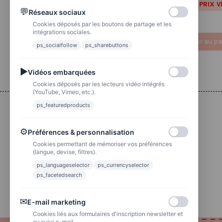
Tea time
PRIX V
💬
Réseaux sociaux
1.67 €
2,08 €
PRIX VIP👑
Cookies déposés par les boutons de partage et les
intégrations sociales.
Ajouter au panier
Ajouter au pa
ps_socialfollow
ps_sharebuttons
▶
Vidéos embarquées
Cookies déposés par les lecteurs vidéo intégrés
(YouTube, Vimeo, etc.).
ps_featuredproducts
Livraison
⚙
Préférences & personnalisation
Colissimo
Livraison colis en 48h
Cookies permettant de mémoriser vos préférences
(langue, devise, filtres).
ps_languageselector
ps_currencyselector
La poste
Lettre suivie 72h
ps_facetedsearch
✉
E-mail marketing
Cookies liés aux formulaires d'inscription newsletter et
au suivi e-mail.