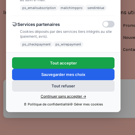
ps_emailsubscription
mailchimppro
sendinblue
Informations
Liens uti
🤝
Services partenaires
Mentions légales
Promo
Cookies déposés par des services tiers intégrés au site
(paiement, avis).
Conditions générales de vente
Nouve
ps_checkpayment
ps_wirepayment
Politique de confidentialité
Conta
Tout accepter
Sauvegarder mes choix
Tout refuser
Continuer sans accepter →
📄 Politique de confidentialité
🍪 Gérer mes cookies