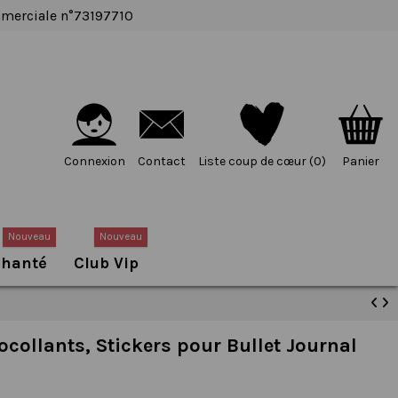
ommerciale n°73197710
Connexion
Contact
Liste coup de cœur (
0
)
Panier
Nouveau
Nouveau
chanté
Club Vip
tocollants, Stickers pour Bullet Journal