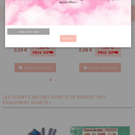
aujourd'hui !
Réf 96 Feuille
Carnet de notes,
d’autocollants, Stickers
organisation, petit carnet,
S'abonner
pour Bullet Journal Renards
carnet à message
1.83 €
1.67 €
2,29 €
2,08 €
PRIX VIP👑
PRIX VIP👑
Ajouter au panier
Ajouter au panier
LES CLIENTS QUI ONT ACHETÉ CE PRODUIT ONT
ÉGALEMENT ACHETÉ :