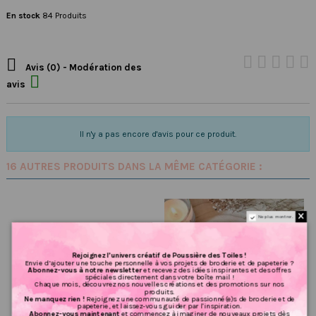
En stock
84 Produits

Avis (0) - Modération des

avis
Il n'y a pas encore d'avis pour ce produit.
16 AUTRES PRODUITS DANS LA MÊME CATÉGORIE :
Ne plus montrer.
Rejoignez l’univers créatif de Poussière des Toiles !
Envie d’ajouter une touche personnelle à vos projets de broderie et de papeterie ?
Abonnez-vous à notre newsletter
et recevez des idées inspirantes et des offres
spéciales directement dans votre boîte mail !
Chaque mois, découvrez nos nouvelles créations et des promotions sur nos
produits.
Ne manquez rien !
Rejoignez une communauté de passionné(e)s de broderie et de
papeterie, et laissez-vous guider par l'inspiration.
Abonnez-vous maintenant
et commencez à imaginer de nouveaux projets dès