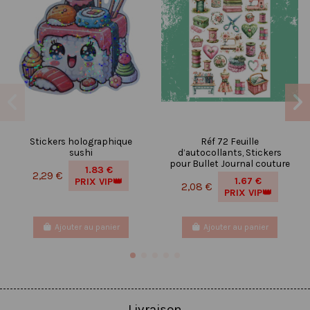
Stickers holographique
Réf 72 Feuille
sushi
d’autocollants, Stickers
pour Bullet Journal couture
1.83 €
2,29 €
1.67 €
PRIX VIP👑
2,08 €
PRIX VIP👑
Ajouter au panier
Ajouter au panier
Livraison