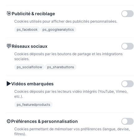
Carte bancaire
Paiements sécurisés par carte bancaire
🎯
Publicité & reciblage
Cookies utilisés pour afficher des publicités personnalisées.
ps_facebook
ps_googleanalytics
💬
Réseaux sociaux
Paypal
Paiements sécurisés via paypal et paypal 4 fois sans frais
Cookies déposés par les boutons de partage et les intégrations
sociales.
Fidélité
ps_socialfollow
ps_sharebuttons
▶
Vidéos embarquées
Cookies déposés par les lecteurs vidéo intégrés (YouTube, Vimeo,
etc.).
ps_featuredproducts
Points de fidélité
Acheter des articles et gagner des points pour ensuite les transformer en
bons de réductions.
⚙
Préférences & personnalisation
Cookies permettant de mémoriser vos préférences (langue, devise,
filtres).