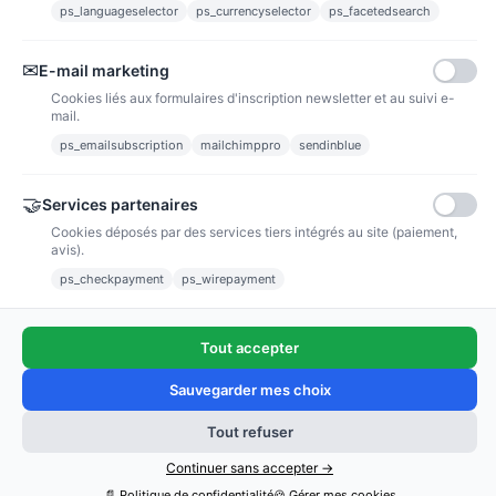
ps_languageselector
ps_currencyselector
ps_facetedsearch
Informations
✉
E-mail marketing
Liens utiles
Cookies liés aux formulaires d'inscription newsletter et au suivi e-
mail.
Notre société
ps_emailsubscription
mailchimppro
sendinblue
Nous suivre
🤝
Services partenaires
Cookies déposés par des services tiers intégrés au site (paiement,
Newsletter
avis).
ps_checkpayment
ps_wirepayment
Tout accepter
(4,9/5)
Voir tous les avis boutique
Sauvegarder mes choix
Tout refuser
Ajouter au panier
Copyright © 2011 - 2025 / poussieredestoiles.fr
Continuer sans accepter →
📄 Politique de confidentialité
🍪 Gérer mes cookies