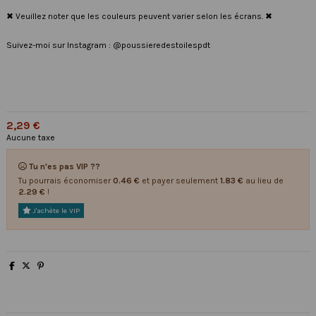
✖ Veuillez noter que les couleurs peuvent varier selon les écrans. ✖
Suivez-moi sur Instagram : @poussieredestoilespdt
2,29 €
Aucune taxe
Tu n'es pas VIP ??
Tu pourrais économiser
0.46 €
et payer seulement
1.83 €
au lieu de
2.29 €
!
J'achète le VIP