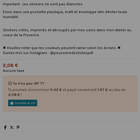
Important : Les stickers ne sont pas étanches
Envoi dans une pochette plastique, kraft et enveloppe afin d'éviter toute
humidité
Stickers créés, imprimés et découpés par mes soins dans mon atelier au
coeur de la Provence
✖ Veuillez noter que les couleurs peuvent varier selon les écrans. ✖
Suivez-moi sur Instagram : @poussieredestoilespdt
2,08 €
Aucune taxe
Tu n'es pas VIP ??
Tu pourrais économiser
0.42 €
et payer seulement
1.67 €
au lieu de
2.08 €
!
J'achète le VIP