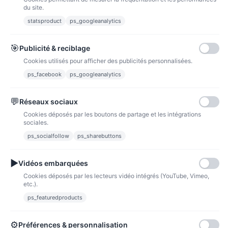
du site.
statsproduct
ps_googleanalytics
Carte bancaire
Paiements sécurisés par carte bancaire
🎯
Publicité & reciblage
Cookies utilisés pour afficher des publicités personnalisées.
ps_facebook
ps_googleanalytics
💬
Réseaux sociaux
Paypal
Paiements sécurisés via paypal et paypal 4 fois sans frais
Cookies déposés par les boutons de partage et les intégrations
sociales.
Fidélité
ps_socialfollow
ps_sharebuttons
▶
Vidéos embarquées
Cookies déposés par les lecteurs vidéo intégrés (YouTube, Vimeo,
etc.).
ps_featuredproducts
Points de fidélité
Acheter des articles et gagner des points pour ensuite les transformer en
bons de réductions.
⚙
Préférences & personnalisation