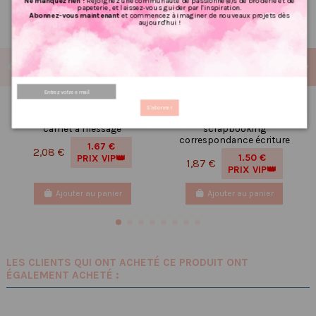
Ne manquez rien !
Rejoignez une communauté de passionné(e)s de broderie et de
papeterie, et laissez-vous guider par l'inspiration.
Abonnez-vous maintenant
et commencez à imaginer de nouveaux projets dès
aujourd'hui !
Carnet de notes,
Réf 017 Carte postale Chat
S'abonner
organisation, petit carnet,
noir postcrossing
carnet à message
scrapbooking
correspondance écriture
1.67 €
2,08 €
1.50 €
PRIX VIP👑
1,87 €
PRIX VIP👑
Ajouter au panier
Ajouter au panier
LES CLIENTS QUI ONT ACHETÉ CE PRODUIT ONT
ÉGALEMENT ACHETÉ :