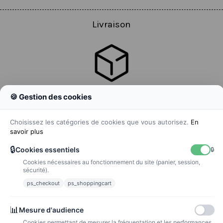
Livraison
🍪 Gestion des cookies
Colissimo
Livraison colis en 48h
Choisissez les catégories de cookies que vous autorisez.
En
savoir plus
🔒
Cookies essentiels
🔒
Cookies nécessaires au fonctionnement du site (panier, session,
La poste
sécurité).
Lettre suivie 72h
ps_checkout
ps_shoppingcart
Paiements
📊
Mesure d'audience
Cookies permettant de mesurer la fréquentation et les performances