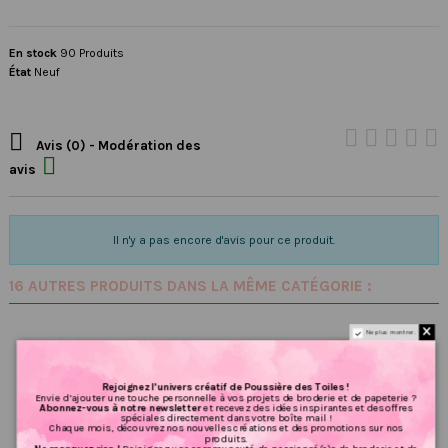
En stock
90 Produits
État
Neuf

Avis (0) - Modération des

avis
Il n'y a pas encore d'avis pour ce produit.
16 AUTRES PRODUITS DANS LA MÊME CATÉGORIE :
Ne plus montrer.
Rejoignez l’univers créatif de Poussière des Toiles !
Envie d’ajouter une touche personnelle à vos projets de broderie et de papeterie ?
Abonnez-vous à notre newsletter
et recevez des idées inspirantes et des offres
spéciales directement dans votre boîte mail !
Chaque mois, découvrez nos nouvelles créations et des promotions sur nos
produits.