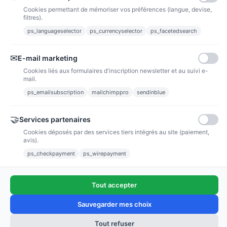
Cookies permettant de mémoriser vos préférences (langue, devise,
filtres).
ps_languageselector
ps_currencyselector
ps_facetedsearch
Informations
✉
E-mail marketing
Liens utiles
Cookies liés aux formulaires d'inscription newsletter et au suivi e-
mail.
Notre société
ps_emailsubscription
mailchimppro
sendinblue
Nous suivre
🤝
Services partenaires
Cookies déposés par des services tiers intégrés au site (paiement,
Newsletter
avis).
ps_checkpayment
ps_wirepayment
Tout accepter
(4,9/5)
Voir tous les avis boutique
Sauvegarder mes choix
Tout refuser
Ajouter au panier