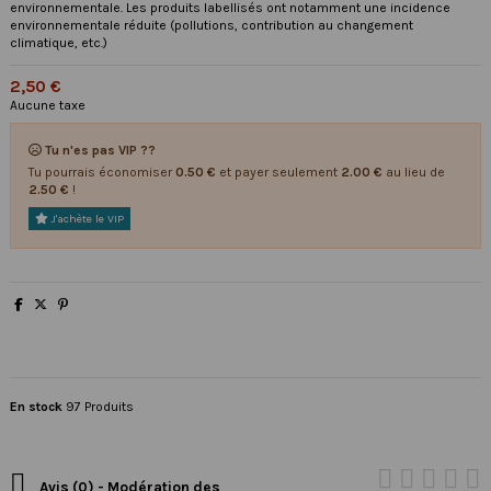
environnementale. Les produits labellisés ont notamment une incidence
environnementale réduite (pollutions, contribution au changement
climatique, etc.)
2,50 €
Aucune taxe
Tu n'es pas VIP ??
Tu pourrais économiser
0.50 €
et payer seulement
2.00 €
au lieu de
2.50 €
!
J'achète le VIP
En stock
97 Produits

Avis (0) - Modération des