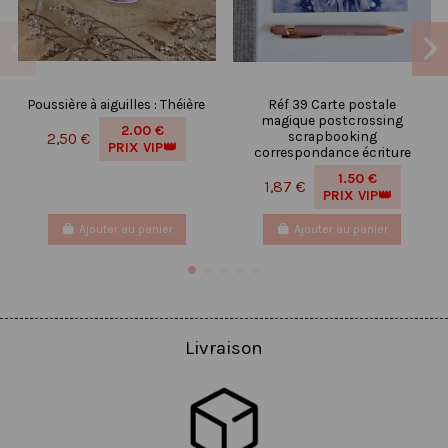
Poussière à aiguilles : Théière
Réf 39 Carte postale
magique postcrossing
2.00 €
scrapbooking
2,50 €
PRIX VIP👑
correspondance écriture
1.50 €
1,87 €
PRIX VIP👑
Ajouter au panier
Ajouter au panier
Livraison