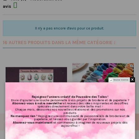

avis
Il n'y a pas encore d'avis pour ce produit.
16 AUTRES PRODUITS DANS LA MÊME CATÉGORIE :
Ne plus montrer.
Rejoignez l’univers créatif de Poussière des Toiles !
Envie d’ajouter une touche personnelle à vos projets de broderie et de papeterie ?
Abonnez-vous à notre newsletter
et recevez des idées inspirantes et des offres
spéciales directement dans votre boîte mail !
Chaque mois, découvrez nos nouvelles créations et des promotions sur nos
produits.
Ne manquez rien !
Rejoignez une communauté de passionné(e)s de broderie et de
papeterie, et laissez-vous guider par l'inspiration.
Abonnez-vous maintenant
et commencez à imaginer de nouveaux projets dès
aujourd'hui !