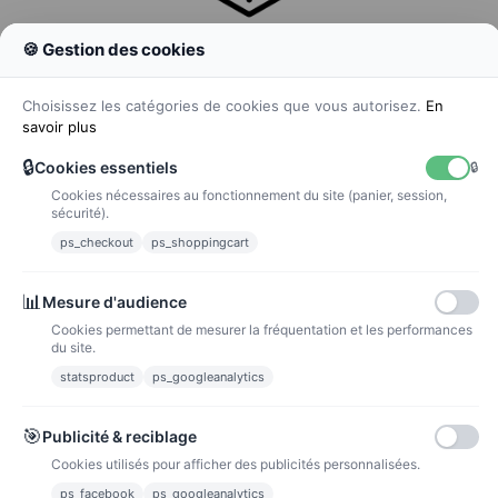
🍪 Gestion des cookies
Colissimo
Livraison colis en 48h
Choisissez les catégories de cookies que vous autorisez.
En
savoir plus
🔒
Cookies essentiels
🔒
Cookies nécessaires au fonctionnement du site (panier, session,
La poste
sécurité).
Lettre suivie 72h
ps_checkout
ps_shoppingcart
Paiements
📊
Mesure d'audience
Cookies permettant de mesurer la fréquentation et les performances
du site.
statsproduct
ps_googleanalytics
Carte bancaire
Paiements sécurisés par carte bancaire
🎯
Publicité & reciblage
Cookies utilisés pour afficher des publicités personnalisées.
ps_facebook
ps_googleanalytics