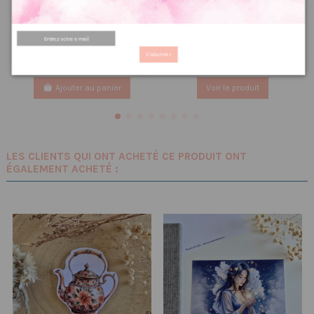
Réf 27 Feuille
Fils à broder Réf 165 à 370
d’autocollants, Stickers
0.30 €
pour Bullet Journal Pâques
0,38 €
PRIX VIP👑
1.67 €
2,08 €
PRIX VIP👑
S'abonner
Ajouter au panier
Voir le produit
LES CLIENTS QUI ONT ACHETÉ CE PRODUIT ONT
ÉGALEMENT ACHETÉ :