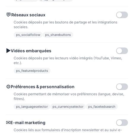
💬
Réseaux sociaux
Paypal
Paiements sécurisés via paypal et paypal 4 fois sans frais
Cookies déposés par les boutons de partage et les intégrations
sociales.
Fidélité
ps_socialfollow
ps_sharebuttons
▶
Vidéos embarquées
Cookies déposés par les lecteurs vidéo intégrés (YouTube, Vimeo,
etc.).
ps_featuredproducts
Points de fidélité
Acheter des articles et gagner des points pour ensuite les transformer en
bons de réductions.
⚙
Préférences & personnalisation
Cookies permettant de mémoriser vos préférences (langue, devise,
filtres).
ps_languageselector
ps_currencyselector
ps_facetedsearch
Informations
✉
E-mail marketing
Liens utiles
Cookies liés aux formulaires d'inscription newsletter et au suivi e-