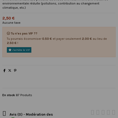
environnementale réduite (pollutions, contribution au changement
climatique, etc.)
2,50 €
Aucune taxe
Tu n'es pas VIP ??
Tu pourrais économiser
0.50 €
et payer seulement
2.00 €
au lieu de
2.50 €
!
J'achète le VIP
En stock
87 Produits

Avis (0) - Modération des