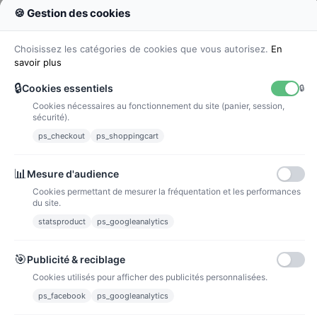
🍪 Gestion des cookies
Colissimo
Livraison colis en 48h
Choisissez les catégories de cookies que vous autorisez.
En
savoir plus
🔒
Cookies essentiels
🔒
Cookies nécessaires au fonctionnement du site (panier, session,
La poste
sécurité).
Lettre suivie 72h
ps_checkout
ps_shoppingcart
Paiements
📊
Mesure d'audience
Cookies permettant de mesurer la fréquentation et les performances
du site.
statsproduct
ps_googleanalytics
Carte bancaire
Paiements sécurisés par carte bancaire
🎯
Publicité & reciblage
Cookies utilisés pour afficher des publicités personnalisées.
ps_facebook
ps_googleanalytics