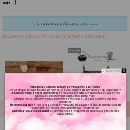

avis
Il n'y a pas encore d'avis pour ce produit.
16 AUTRES PRODUITS DANS LA MÊME CATÉGORIE :
Nouveau
Ne plus montrer.
Rejoignez l’univers créatif de Poussière des Toiles !
Envie d’ajouter une touche personnelle à vos projets de broderie et de papeterie ?
Abonnez-vous à notre newsletter
et recevez des idées inspirantes et des offres
spéciales directement dans votre boîte mail !
Chaque mois, découvrez nos nouvelles créations et des promotions sur nos
produits.
Ne manquez rien !
Rejoignez une communauté de passionné(e)s de broderie et de
papeterie, et laissez-vous guider par l'inspiration.
Abonnez-vous maintenant
et commencez à imaginer de nouveaux projets dès
aujourd'hui !
Semainier pour 1 année
Grille point de croix : Maison