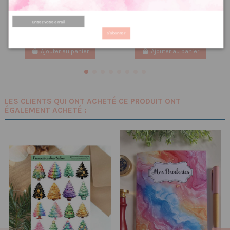
automnale Papier
7.99 €
9,99 €
7.68 €
PRIX VIP👑
9,60 €
PRIX VIP👑
S'abonner
Ajouter au panier
Ajouter au panier
LES CLIENTS QUI ONT ACHETÉ CE PRODUIT ONT
ÉGALEMENT ACHETÉ :