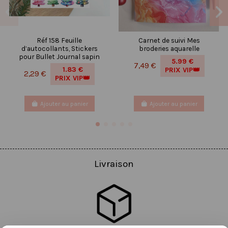
Réf 158 Feuille
Carnet de suivi Mes
d’autocollants, Stickers
broderies aquarelle
pour Bullet Journal sapin
5.99 €
7,49 €
1.83 €
PRIX VIP👑
2,29 €
PRIX VIP👑
Ajouter au panier
Ajouter au panier
Livraison