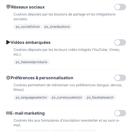
💬
Réseaux sociaux
Paypal
Paiements sécurisés via paypal et paypal 4 fois sans frais
Cookies déposés par les boutons de partage et les intégrations
sociales.
Fidélité
ps_socialfollow
ps_sharebuttons
▶
Vidéos embarquées
Cookies déposés par les lecteurs vidéo intégrés (YouTube, Vimeo,
etc.).
ps_featuredproducts
Points de fidélité
Acheter des articles et gagner des points pour ensuite les transformer en
bons de réductions.
⚙
Préférences & personnalisation
Cookies permettant de mémoriser vos préférences (langue, devise,
filtres).
ps_languageselector
ps_currencyselector
ps_facetedsearch
Informations
✉
E-mail marketing
Liens utiles
Cookies liés aux formulaires d'inscription newsletter et au suivi e-
mail.
Notre société