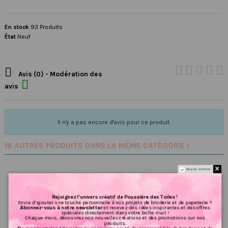
En stock
93 Produits
État
Neuf

Avis (0) - Modération des

avis
Il n'y a pas encore d'avis pour ce produit.
16 AUTRES PRODUITS DANS LA MÊME CATÉGORIE :
Ne plus montrer.
Rejoignez l’univers créatif de Poussière des Toiles !
Envie d’ajouter une touche personnelle à vos projets de broderie et de papeterie ?
Abonnez-vous à notre newsletter
et recevez des idées inspirantes et des offres
spéciales directement dans votre boîte mail !
Chaque mois, découvrez nos nouvelles créations et des promotions sur nos
produits.