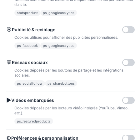
du site.
statsproduct
ps_googleanalytics
Carte bancaire
Paiements sécurisés par carte bancaire
🎯
Publicité & reciblage
Cookies utilisés pour afficher des publicités personnalisées.
ps_facebook
ps_googleanalytics
💬
Réseaux sociaux
Paypal
Paiements sécurisés via paypal et paypal 4 fois sans frais
Cookies déposés par les boutons de partage et les intégrations
sociales.
Fidélité
ps_socialfollow
ps_sharebuttons
▶
Vidéos embarquées
Cookies déposés par les lecteurs vidéo intégrés (YouTube, Vimeo,
etc.).
ps_featuredproducts
Points de fidélité
Acheter des articles et gagner des points pour ensuite les transformer en
bons de réductions.
⚙
Préférences & personnalisation