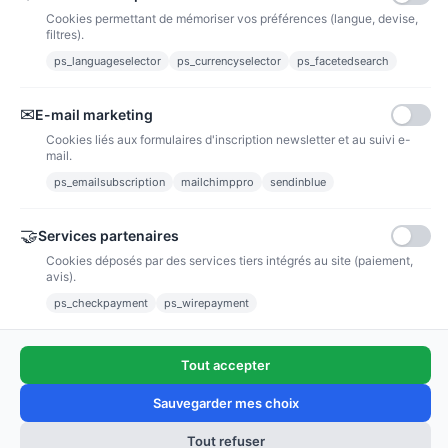
Cookies permettant de mémoriser vos préférences (langue, devise,
filtres).
ps_languageselector
ps_currencyselector
ps_facetedsearch
Informations
✉
E-mail marketing
Liens utiles
Cookies liés aux formulaires d'inscription newsletter et au suivi e-
mail.
Notre société
ps_emailsubscription
mailchimppro
sendinblue
Nous suivre
🤝
Services partenaires
Cookies déposés par des services tiers intégrés au site (paiement,
Newsletter
avis).
ps_checkpayment
ps_wirepayment
Tout accepter
(4,9/5)
Voir tous les avis boutique
Sauvegarder mes choix
Tout refuser
Ajouter au panier