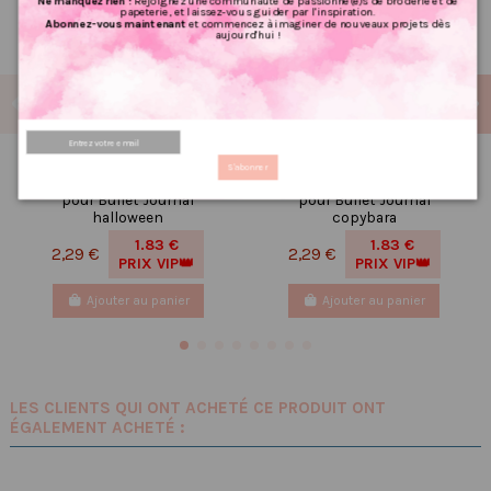
Ne manquez rien !
Rejoignez une communauté de passionné(e)s de broderie et de
papeterie, et laissez-vous guider par l'inspiration.
Abonnez-vous maintenant
et commencez à imaginer de nouveaux projets dès
aujourd'hui !
Réf 130 Feuille
Réf 119 Feuille
S'abonner
d’autocollants, Stickers
d’autocollants, Stickers
pour Bullet Journal
pour Bullet Journal
halloween
copybara
1.83 €
1.83 €
2,29 €
2,29 €
PRIX VIP👑
PRIX VIP👑
Ajouter au panier
Ajouter au panier
LES CLIENTS QUI ONT ACHETÉ CE PRODUIT ONT
ÉGALEMENT ACHETÉ :