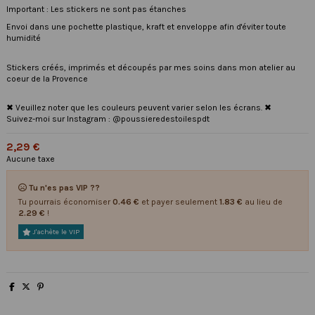
Important : Les stickers ne sont pas étanches
Envoi dans une pochette plastique, kraft et enveloppe afin d'éviter toute
humidité
Stickers créés, imprimés et découpés par mes soins dans mon atelier au
coeur de la Provence
✖ Veuillez noter que les couleurs peuvent varier selon les écrans. ✖
Suivez-moi sur Instagram : @poussieredestoilespdt
2,29 €
Aucune taxe
Tu n'es pas VIP ??
Tu pourrais économiser
0.46 €
et payer seulement
1.83 €
au lieu de
2.29 €
!
J'achète le VIP