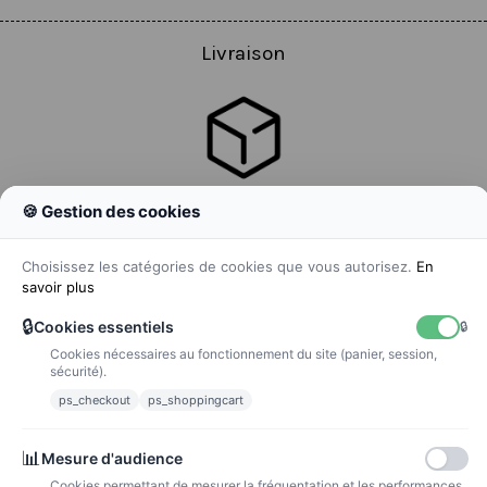
Livraison
🍪 Gestion des cookies
Colissimo
Livraison colis en 48h
Choisissez les catégories de cookies que vous autorisez.
En
savoir plus
🔒
Cookies essentiels
🔒
Cookies nécessaires au fonctionnement du site (panier, session,
La poste
sécurité).
Lettre suivie 72h
ps_checkout
ps_shoppingcart
Paiements
📊
Mesure d'audience
Cookies permettant de mesurer la fréquentation et les performances