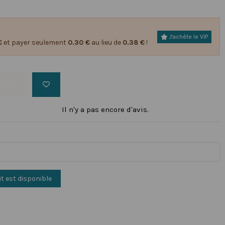
J'achète le VIP
€
et payer seulement
0.30 €
au lieu de
0.38 €
!
panier
Il n'y a pas encore d'avis.