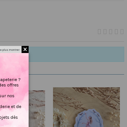
e plus montrer.
papeterie ?
des offres
sur nos
erie et de
jets dès