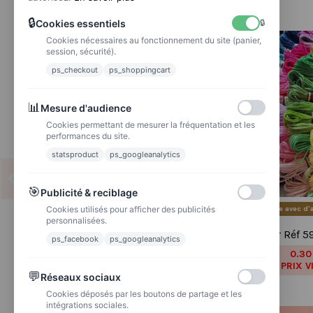
🔒
Cookies essentiels
🔒
Cookies nécessaires au fonctionnement du site (panier,
session, sécurité).
ps_checkout
ps_shoppingcart
📊
Mesure d'audience
Cookies permettant de mesurer la fréquentation et les
performances du site.
statsproduct
ps_googleanalytics
🎯
Publicité & reciblage
Cookies utilisés pour afficher des publicités
Produit disponible avec d'
personnalisées.
Grille point de croix :
Fils à broder Réf 5
ps_facebook
ps_googleanalytics
Blackwork Livre rose Papier
0.30
0,38 €
PRIX V
7.68 €
9,60 €
💬
Réseaux sociaux
PRIX VIP👑
Cookies déposés par les boutons de partage et les
intégrations sociales.