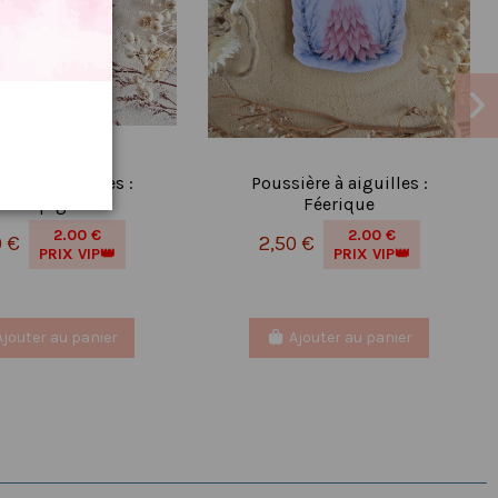
ière à aiguilles :
Poussière à aiguilles :
champignon
Féerique
2.00 €
2.00 €
0 €
2,50 €
PRIX VIP👑
PRIX VIP👑
Ajouter au panier
Ajouter au panier