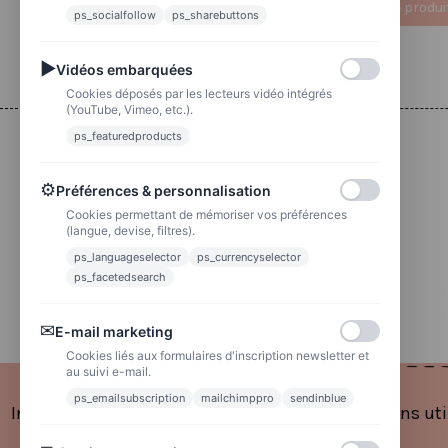
Ajouter au panier
Voir le produi
ps_socialfollow
ps_sharebuttons
▶
Vidéos embarquées
Cookies déposés par les lecteurs vidéo intégrés
(YouTube, Vimeo, etc.).
ps_featuredproducts
Livraison
⚙
Préférences & personnalisation
Colissimo
Cookies permettant de mémoriser vos préférences
Livraison colis en 48h
(langue, devise, filtres).
ps_languageselector
ps_currencyselector
La poste
Lettre suivie 72h
ps_facetedsearch
✉
E-mail marketing
Cookies liés aux formulaires d'inscription newsletter et
au suivi e-mail.
ps_emailsubscription
mailchimppro
sendinblue
Informations
Liens uti