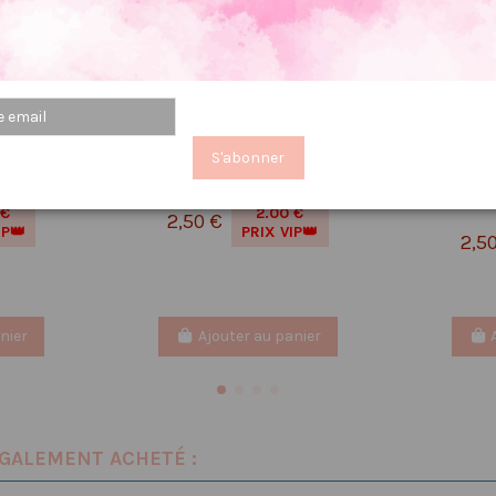
S'abonner
 Jardin
Poussière à aiguilles : Tricot
Pouss
 €
2.00 €
2,50 €
IP👑
PRIX VIP👑
2,5
nier
Ajouter au panier
ÉGALEMENT ACHETÉ :