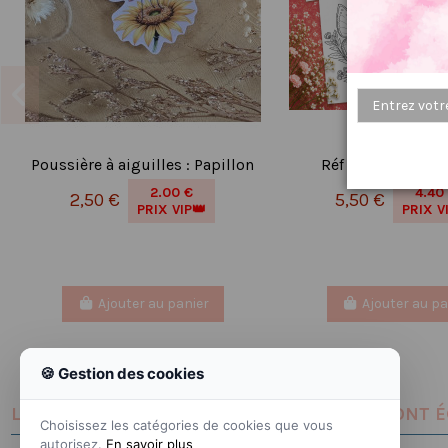
Poussière à aiguilles : Papillon
Réf 13 Coloriages
2.00 €
4.40
2,50 €
5,50 €
PRIX VIP👑
PRIX V
Ajouter au panier
Ajouter au pa
🍪 Gestion des cookies
LES CLIENTS QUI ONT ACHETÉ CE PRODUIT ONT 
Choisissez les catégories de cookies que vous
autorisez.
En savoir plus