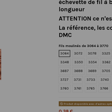
échevette de fil à 
longueur
ATTENTION ce n'es
La référence, les c
DMC
Fils moulinés de 3064 à 3770
3064
3072
3078
3325
3348
3350
3354
3362
3687
3688
3689
3705
3727
3731
3733
3740
3760
3761
3765
3766
Produit disponible avec d'autres opt
0,38 €