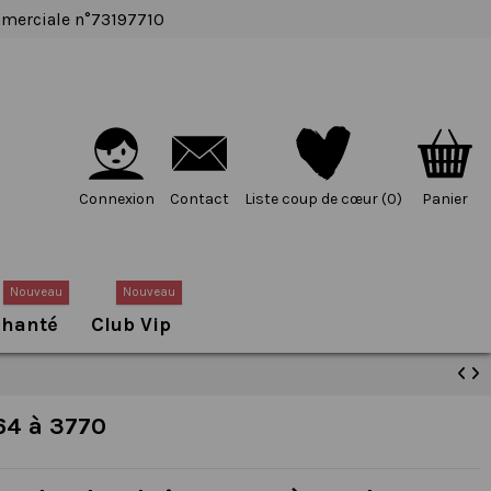
ommerciale n°73197710
Connexion
Contact
Liste coup de cœur (
0
)
Panier
Nouveau
Nouveau
chanté
Club Vip
064 à 3770