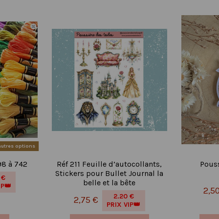
autres options
98 à 742
Réf 211 Feuille d’autocollants,
Pouss
Stickers pour Bullet Journal la
 €
belle et la bête
IP👑
2,5
2.20 €
2,75 €
PRIX VIP👑