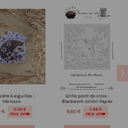
ière à aiguilles :
Grille point de croix :
Hérisson
Blackwork colibri Papier
2.00 €
7.68 €
0 €
9,60 €
PRIX VIP👑
PRIX VIP👑