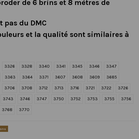
broder de 6 brins et 8 mètres de
t pas du DMC
ouleurs et la qualité sont similaires à
3326
3328
3340
3341
3345
3346
3347
3363
3364
3371
3607
3608
3609
3685
3706
3708
3712
3713
3716
3721
3722
3726
3743
3746
3747
3750
3752
3753
3755
3756
3768
3770
ions