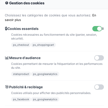
🍪 Gestion des cookies
Colissimo
Livraison colis en 48h
Choisissez les catégories de cookies que vous autorisez.
En
savoir plus
🔒
Cookies essentiels
🔒
Cookies nécessaires au fonctionnement du site (panier, session,
La poste
sécurité).
Lettre suivie 72h
ps_checkout
ps_shoppingcart
Paiements
📊
Mesure d'audience
Cookies permettant de mesurer la fréquentation et les performances
du site.
statsproduct
ps_googleanalytics
Carte bancaire
Paiements sécurisés par carte bancaire
🎯
Publicité & reciblage
Cookies utilisés pour afficher des publicités personnalisées.
ps_facebook
ps_googleanalytics