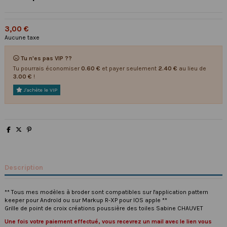
3,00 €
Aucune taxe
Tu n'es pas VIP ??
Tu pourrais économiser
0.60 €
et payer seulement
2.40 €
au lieu de
3.00 €
!
J'achète le VIP
Description
** Tous mes modèles à broder sont compatibles sur l'application pattern
keeper pour Androïd ou sur Markup R-XP pour IOS apple **
Grille de point de croix créations poussière des toiles Sabine CHAUVET
Une fois votre paiement effectué, vous recevrez un mail avec le lien vous