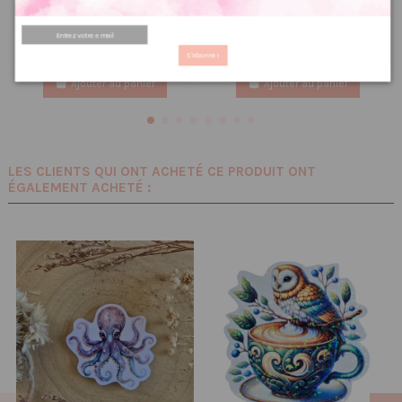
Grille point de croix :
Grille point de croix : Sirène
Summer house PDF
PDF
5.60 €
2.40 €
7,00 €
3,00 €
PRIX VIP👑
PRIX VIP👑
S'abonner
Ajouter au panier
Ajouter au panier
LES CLIENTS QUI ONT ACHETÉ CE PRODUIT ONT
ÉGALEMENT ACHETÉ :