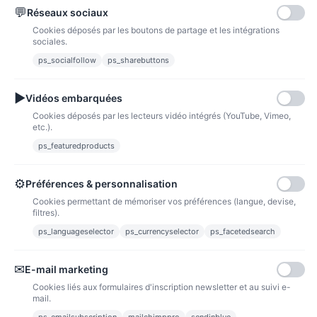
💬
Réseaux sociaux
Paypal
Paiements sécurisés via paypal et paypal 4 fois sans frais
Cookies déposés par les boutons de partage et les intégrations
sociales.
Fidélité
ps_socialfollow
ps_sharebuttons
▶
Vidéos embarquées
Cookies déposés par les lecteurs vidéo intégrés (YouTube, Vimeo,
etc.).
ps_featuredproducts
Points de fidélité
Acheter des articles et gagner des points pour ensuite les transformer en
bons de réductions.
⚙
Préférences & personnalisation
Cookies permettant de mémoriser vos préférences (langue, devise,
filtres).
ps_languageselector
ps_currencyselector
ps_facetedsearch
Informations
✉
E-mail marketing
Liens utiles
Cookies liés aux formulaires d'inscription newsletter et au suivi e-
mail.
Notre société