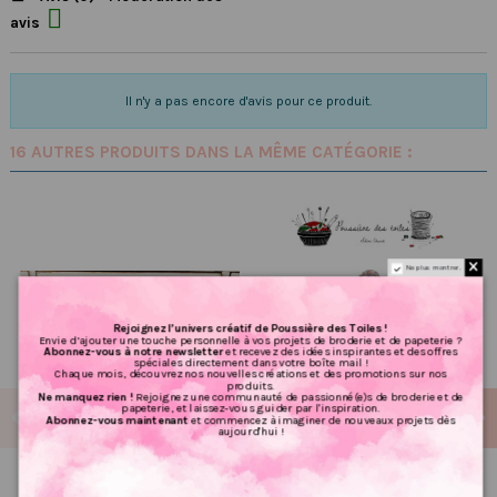

avis
Il n'y a pas encore d'avis pour ce produit.
16 AUTRES PRODUITS DANS LA MÊME CATÉGORIE :
Ne plus montrer.
Rejoignez l’univers créatif de Poussière des Toiles !
Envie d’ajouter une touche personnelle à vos projets de broderie et de papeterie ?
Abonnez-vous à notre newsletter
et recevez des idées inspirantes et des offres
spéciales directement dans votre boîte mail !
Chaque mois, découvrez nos nouvelles créations et des promotions sur nos
produits.
Ne manquez rien !
Rejoignez une communauté de passionné(e)s de broderie et de
papeterie, et laissez-vous guider par l'inspiration.
Abonnez-vous maintenant
et commencez à imaginer de nouveaux projets dès
aujourd'hui !