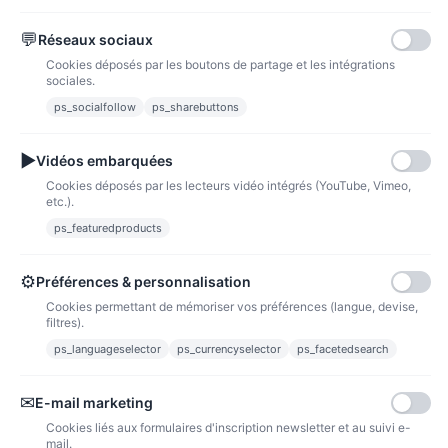
💬
Réseaux sociaux
Paypal
Paiements sécurisés via paypal et paypal 4 fois sans frais
Cookies déposés par les boutons de partage et les intégrations
sociales.
Fidélité
ps_socialfollow
ps_sharebuttons
▶
Vidéos embarquées
Cookies déposés par les lecteurs vidéo intégrés (YouTube, Vimeo,
etc.).
ps_featuredproducts
Points de fidélité
Acheter des articles et gagner des points pour ensuite les transformer en
bons de réductions.
⚙
Préférences & personnalisation
Cookies permettant de mémoriser vos préférences (langue, devise,
filtres).
ps_languageselector
ps_currencyselector
ps_facetedsearch
Informations
✉
E-mail marketing
Liens utiles
Cookies liés aux formulaires d'inscription newsletter et au suivi e-
mail.