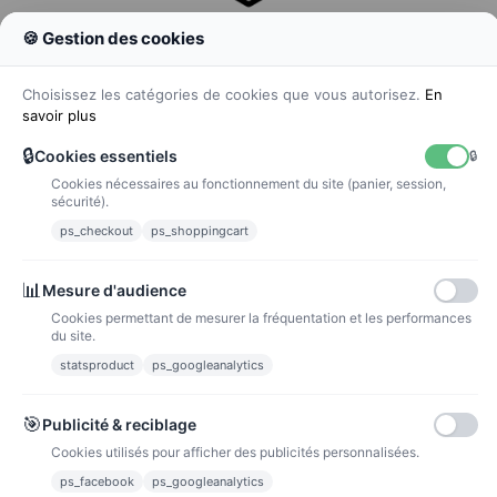
🍪 Gestion des cookies
Colissimo
Livraison colis en 48h
Choisissez les catégories de cookies que vous autorisez.
En
savoir plus
🔒
Cookies essentiels
🔒
Cookies nécessaires au fonctionnement du site (panier, session,
La poste
sécurité).
Lettre suivie 72h
ps_checkout
ps_shoppingcart
Paiements
📊
Mesure d'audience
Cookies permettant de mesurer la fréquentation et les performances
du site.
statsproduct
ps_googleanalytics
Carte bancaire
Paiements sécurisés par carte bancaire
🎯
Publicité & reciblage
Cookies utilisés pour afficher des publicités personnalisées.
ps_facebook
ps_googleanalytics