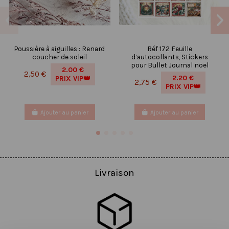
Poussière à aiguilles : Renard
Réf 172 Feuille
coucher de soleil
d’autocollants, Stickers
pour Bullet Journal noel
2.00 €
2,50 €
2.20 €
PRIX VIP👑
2,75 €
PRIX VIP👑
Ajouter au panier
Ajouter au panier
Livraison