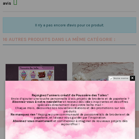

avis
Il n'y a pas encore d'avis pour ce produit.
16 AUTRES PRODUITS DANS LA MÊME CATÉGORIE :
Ne plus montrer.
Rejoignez l’univers créatif de Poussière des Toiles !
Envie d’ajouter une touche personnelle à vos projets de broderie et de papeterie ?
Abonnez-vous à notre newsletter
et recevez des idées inspirantes et des offres
spéciales directement dans votre boîte mail !
Chaque mois, découvrez nos nouvelles créations et des promotions sur nos
produits.
Ne manquez rien !
Rejoignez une communauté de passionné(e)s de broderie et de
papeterie, et laissez-vous guider par l'inspiration.
Abonnez-vous maintenant
et commencez à imaginer de nouveaux projets dès
aujourd'hui !
Réf 71 Feuille d’autocollants,
Poussière à aiguilles : fée de