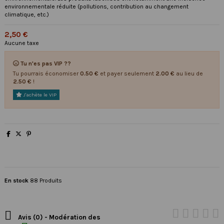
environnementale réduite (pollutions, contribution au changement
climatique, etc.)
2,50 €
Aucune taxe
Tu n'es pas VIP ??
Tu pourrais économiser
0.50 €
et payer seulement
2.00 €
au lieu de
2.50 €
!
J'achète le VIP
En stock
88 Produits

Avis (0) - Modération des