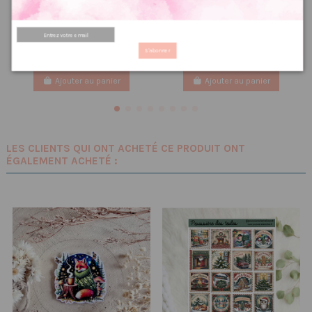
Stickers pour Bullet Journal
noël
glace
2.00 €
2,50 €
1.67 €
PRIX VIP👑
2,08 €
PRIX VIP👑
S'abonner
Ajouter au panier
Ajouter au panier
LES CLIENTS QUI ONT ACHETÉ CE PRODUIT ONT
ÉGALEMENT ACHETÉ :