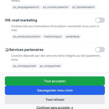
filtres).
ps_languageselector
ps_currencyselector
ps_facetedsearch
Informations
✉
E-mail marketing
Liens utiles
Cookies liés aux formulaires d'inscription newsletter et au suivi e-
mail.
Notre société
ps_emailsubscription
mailchimppro
sendinblue
Nous suivre
🤝
Services partenaires
Cookies déposés par des services tiers intégrés au site (paiement,
Newsletter
avis).
ps_checkpayment
ps_wirepayment
Tout accepter
(4,9/5)
Voir tous les avis boutique
Sauvegarder mes choix
Ajouter au panier
Tout refuser
Copyright © 2011 - 2025 / poussieredestoiles.fr
Continuer sans accepter →