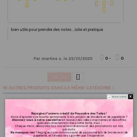





bien utile pour prendre des notes . Jolie et pratique


0
-
0
Par martine s. le 23/01/2025

Voir plus
16 AUTRES PRODUITS DANS LA MÊME CATÉGORIE :
Ne plus montrer.
Rejoignez l’univers créatif de Poussière des Toiles !
Envie d’ajouter une touche personnelle à vos projets de broderie et de papeterie ?
Abonnez-vous à notre newsletter
et recevez des idées inspirantes et des offres
spéciales directement dans votre boîte mail !
Chaque mois, découvrez nos nouvelles créations et des promotions sur nos
produits.
Ne manquez rien !
Rejoignez une communauté de passionné(e)s de broderie et de
papeterie, et laissez-vous guider par l'inspiration.