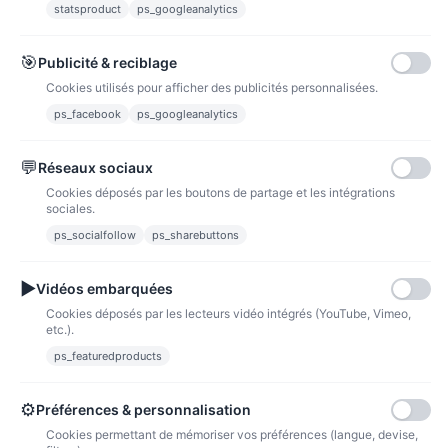
statsproduct
ps_googleanalytics
Carte bancaire
Paiements sécurisés par carte bancaire
🎯
Publicité & reciblage
Cookies utilisés pour afficher des publicités personnalisées.
ps_facebook
ps_googleanalytics
💬
Réseaux sociaux
Paypal
Paiements sécurisés via paypal et paypal 4 fois sans frais
Cookies déposés par les boutons de partage et les intégrations
sociales.
Fidélité
ps_socialfollow
ps_sharebuttons
▶
Vidéos embarquées
Cookies déposés par les lecteurs vidéo intégrés (YouTube, Vimeo,
etc.).
ps_featuredproducts
Points de fidélité
Acheter des articles et gagner des points pour ensuite les transformer en
bons de réductions.
⚙
Préférences & personnalisation
Cookies permettant de mémoriser vos préférences (langue, devise,