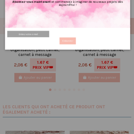
Abonnez-vous maintenant
et commencez à imaginer de nouveaux projets dès
aujourd'hui !
S'abonner
Carnet de notes,
Carnet de notes,
organisation, petit carnet,
organisation, petit carnet,
carnet à message
carnet à message
1.67 €
1.67 €
2,08 €
2,08 €
PRIX VIP👑
PRIX VIP👑
Ajouter au panier
Ajouter au panier
LES CLIENTS QUI ONT ACHETÉ CE PRODUIT ONT
ÉGALEMENT ACHETÉ :