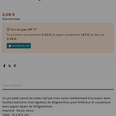
2,08 €
Aucune taxe
Tu n'es pas VIP ??
Tu pourrais économiser
0.42 €
et payer seulement
1.67 €
au lieu de
2.08 €
!
J'achète le VIP
Description
Un joli petit carnet de notes fait par mes soins entièrement à la mains avec
feuilles blanches (non lignées) de 80grammes pour l'intérieur et couverture
avec papier épais de 250grammes
Imprimé : Recto verso
Taille : 15 x 10.5 cm