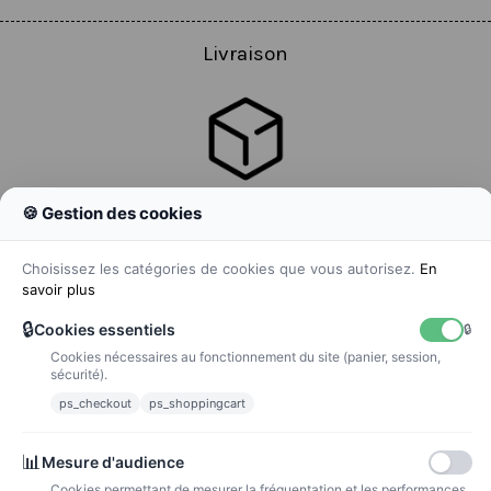
Livraison
🍪 Gestion des cookies
Colissimo
Livraison colis en 48h
Choisissez les catégories de cookies que vous autorisez.
En
savoir plus
🔒
Cookies essentiels
🔒
Cookies nécessaires au fonctionnement du site (panier, session,
La poste
sécurité).
Lettre suivie 72h
ps_checkout
ps_shoppingcart
Paiements
📊
Mesure d'audience
Cookies permettant de mesurer la fréquentation et les performances