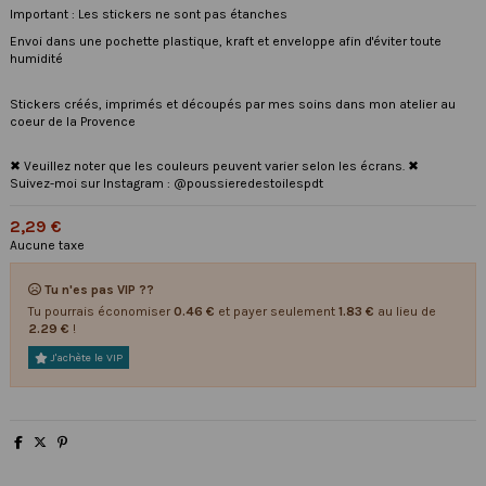
Important : Les stickers ne sont pas étanches
Envoi dans une pochette plastique, kraft et enveloppe afin d'éviter toute
humidité
Stickers créés, imprimés et découpés par mes soins dans mon atelier au
coeur de la Provence
✖ Veuillez noter que les couleurs peuvent varier selon les écrans. ✖
Suivez-moi sur Instagram : @poussieredestoilespdt
2,29 €
Aucune taxe
Tu n'es pas VIP ??
Tu pourrais économiser
0.46 €
et payer seulement
1.83 €
au lieu de
2.29 €
!
J'achète le VIP