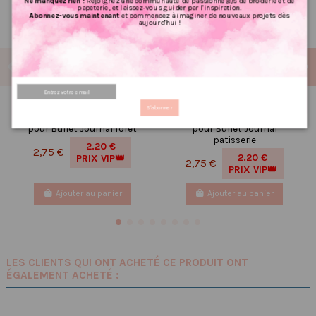
Ne manquez rien !
Rejoignez une communauté de passionné(e)s de broderie et de
papeterie, et laissez-vous guider par l'inspiration.
Abonnez-vous maintenant
et commencez à imaginer de nouveaux projets dès
aujourd'hui !
Réf 200 Feuille
Réf 179 Feuille
S'abonner
d’autocollants, Stickers
d’autocollants, Stickers
pour Bullet Journal forêt
pour Bullet Journal
patisserie
2.20 €
2,75 €
2.20 €
PRIX VIP👑
2,75 €
PRIX VIP👑
Ajouter au panier
Ajouter au panier
LES CLIENTS QUI ONT ACHETÉ CE PRODUIT ONT
ÉGALEMENT ACHETÉ :