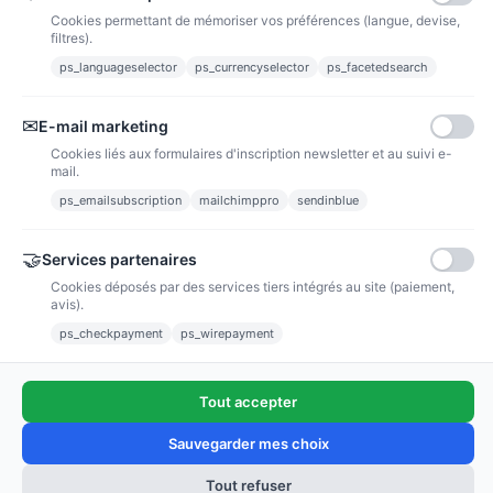
Cookies permettant de mémoriser vos préférences (langue, devise,
filtres).
ps_languageselector
ps_currencyselector
ps_facetedsearch
Informations
✉
E-mail marketing
Liens utiles
Cookies liés aux formulaires d'inscription newsletter et au suivi e-
mail.
Notre société
ps_emailsubscription
mailchimppro
sendinblue
Nous suivre
🤝
Services partenaires
Cookies déposés par des services tiers intégrés au site (paiement,
Newsletter
avis).
ps_checkpayment
ps_wirepayment
Tout accepter
(4,9/5)
Voir tous les avis boutique
Sauvegarder mes choix
Tout refuser
Ajouter au panier