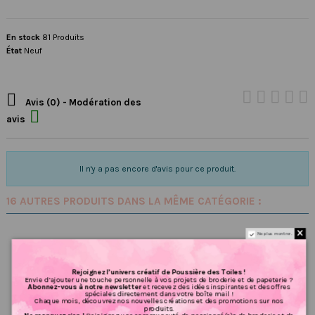
En stock
81 Produits
État
Neuf

Avis (0) - Modération des

avis
Il n'y a pas encore d'avis pour ce produit.
16 AUTRES PRODUITS DANS LA MÊME CATÉGORIE :
Ne plus montrer.
Rejoignez l’univers créatif de Poussière des Toiles !
Envie d’ajouter une touche personnelle à vos projets de broderie et de papeterie ?
Abonnez-vous à notre newsletter
et recevez des idées inspirantes et des offres
spéciales directement dans votre boîte mail !
Chaque mois, découvrez nos nouvelles créations et des promotions sur nos
produits.