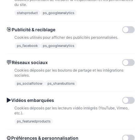
du site.
statsproduct
ps_googleanalytics
Carte bancaire
Paiements sécurisés par carte bancaire
🎯
Publicité & reciblage
Cookies utilisés pour afficher des publicités personnalisées.
ps_facebook
ps_googleanalytics
💬
Réseaux sociaux
Paypal
Paiements sécurisés via paypal et paypal 4 fois sans frais
Cookies déposés par les boutons de partage et les intégrations
sociales.
Fidélité
ps_socialfollow
ps_sharebuttons
▶
Vidéos embarquées
Cookies déposés par les lecteurs vidéo intégrés (YouTube, Vimeo,
etc.).
ps_featuredproducts
Points de fidélité
Acheter des articles et gagner des points pour ensuite les transformer en
bons de réductions.
⚙
Préférences & personnalisation