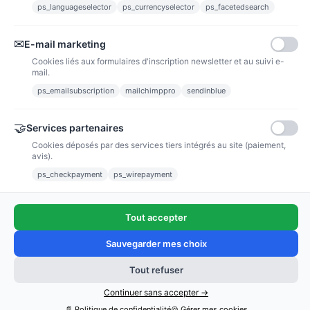
ps_languageselector
ps_currencyselector
ps_facetedsearch
Informations
✉
E-mail marketing
Liens utiles
Cookies liés aux formulaires d'inscription newsletter et au suivi e-
mail.
Notre société
ps_emailsubscription
mailchimppro
sendinblue
Nous suivre
🤝
Services partenaires
Cookies déposés par des services tiers intégrés au site (paiement,
avis).
Newsletter
ps_checkpayment
ps_wirepayment
Tout accepter
(4,9/5)
Voir tous les avis boutique
Sauvegarder mes choix
Tout refuser
Ajouter au panier
Continuer sans accepter →
Copyright © 2011 - 2025 / poussieredestoiles.fr
📄 Politique de confidentialité
🍪 Gérer mes cookies