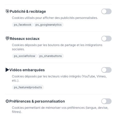
Carte bancaire
Paiements sécurisés par carte bancaire
🎯
Publicité & reciblage
Cookies utilisés pour afficher des publicités personnalisées.
ps_facebook
ps_googleanalytics
💬
Réseaux sociaux
Paypal
Paiements sécurisés via paypal et paypal 4 fois sans frais
Cookies déposés par les boutons de partage et les intégrations
sociales.
ps_socialfollow
ps_sharebuttons
Fidélité
▶
Vidéos embarquées
Cookies déposés par les lecteurs vidéo intégrés (YouTube, Vimeo,
etc.).
ps_featuredproducts
Points de fidélité
Acheter des articles et gagner des points pour ensuite les transformer en
bons de réductions.
⚙
Préférences & personnalisation
Cookies permettant de mémoriser vos préférences (langue, devise,
filtres).