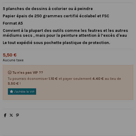
5 planches de dessins à colorier ou à peindre
Papier épais de 250 grammes certifié écolabel et FSC
Format A5
Convient à la plupart des outils comme les feutres et les autres
médiums secs , mais pour la peinture attention à l’excès d'eau
Le tout expédié sous pochette plastique de protection.
5,50 €
Aucune taxe
Tu n'es pas VIP ??
Tu pourrais économiser
1.10 €
et payer seulement
4.40 €
au lieu de
5.50 €
!
J'achète le VIP