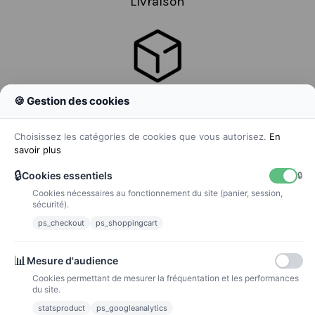
Livraison
🍪 Gestion des cookies
Colissimo
Livraison colis en 48h
Choisissez les catégories de cookies que vous autorisez.
En
savoir plus
🔒
Cookies essentiels
🔒
Cookies nécessaires au fonctionnement du site (panier, session,
La poste
sécurité).
Lettre suivie 72h
ps_checkout
ps_shoppingcart
Paiements
📊
Mesure d'audience
Cookies permettant de mesurer la fréquentation et les performances
du site.
statsproduct
ps_googleanalytics