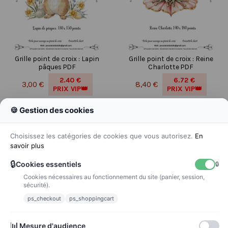
Grille point de croix : Lapin
Grille point de croix : Reine
pâques PDF
Charlotte PDF
2.40 €
6.72 €
3,00 €
8,40 €
PRIX VIP👑
PRIX VIP👑
Ajouter au panier
Ajouter au panier
🍪 Gestion des cookies
Choisissez les catégories de cookies que vous autorisez.
En
savoir plus
🔒
Cookies essentiels
🔒
Cookies nécessaires au fonctionnement du site (panier, session,
sécurité).
ps_checkout
ps_shoppingcart
📊
Mesure d'audience