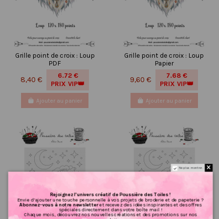
Grille point de croix : Loup
Grille point de croix : Loup
PDF
Papier
6.72 €
7.68 €
8,40 €
9,60 €
PRIX VIP👑
PRIX VIP👑
Ajouter au panier
Ajouter au panier
Ne plus montrer.
Rejoignez l’univers créatif de Poussière des Toiles !
Envie d’ajouter une touche personnelle à vos projets de broderie et de papeterie ?
Abonnez-vous à notre newsletter
et recevez des idées inspirantes et des offres
spéciales directement dans votre boîte mail !
Chaque mois, découvrez nos nouvelles créations et des promotions sur nos