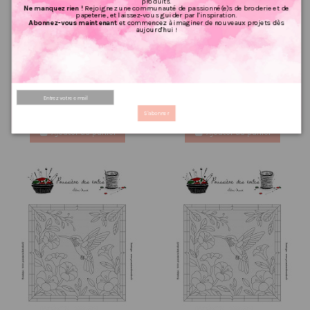
produits.
Ne manquez rien !
Rejoignez une communauté de passionné(e)s de broderie et de
papeterie, et laissez-vous guider par l'inspiration.
Abonnez-vous maintenant
et commencez à imaginer de nouveaux projets dès
aujourd'hui !
Grille point de croix :
Grille point de croix :
Blackwork A la belle étoile
Blackwork A la belle étoile
PDF
Papier
6.72 €
7.68 €
8,40 €
9,60 €
PRIX VIP👑
PRIX VIP👑
S'abonner
Ajouter au panier
Ajouter au panier