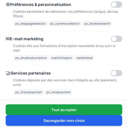
⚙
Préférences & personnalisation
Cookies permettant de mémoriser vos préférences (langue, devise,
Grille point de croix :
Grille point de croix : Un
filtres).
Cheminée PDF
temps de lecture PDF
ps_languageselector
ps_currencyselector
ps_facetedsearch
2.40 €
2.40 €
3,00 €
3,00 €
PRIX VIP👑
PRIX VIP👑
✉
E-mail marketing
Ajouter au panier
Ajouter au panier
Cookies liés aux formulaires d'inscription newsletter et au suivi e-
mail.
ps_emailsubscription
mailchimppro
sendinblue
🤝
Services partenaires
Cookies déposés par des services tiers intégrés au site (paiement,
avis).
ps_checkpayment
ps_wirepayment
Tout accepter
Sauvegarder mes choix