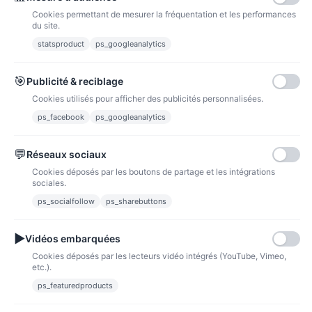
Cookies permettant de mesurer la fréquentation et les performances
du site.
statsproduct
ps_googleanalytics
Grille point de croix : Dragon
Grille point de croix :
bleu PDF
Chouette de nuit PDF
🎯
Publicité & reciblage
2.40 €
2.40 €
3,00 €
3,00 €
Cookies utilisés pour afficher des publicités personnalisées.
PRIX VIP👑
PRIX VIP👑
ps_facebook
ps_googleanalytics
Ajouter au panier
Ajouter au panier
💬
Réseaux sociaux
Cookies déposés par les boutons de partage et les intégrations
sociales.
ps_socialfollow
ps_sharebuttons
▶
Vidéos embarquées
Cookies déposés par les lecteurs vidéo intégrés (YouTube, Vimeo,
etc.).
ps_featuredproducts