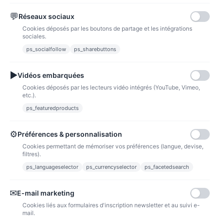
💬
Réseaux sociaux
Paypal
Paiements sécurisés via paypal et paypal 4 fois sans frais
Cookies déposés par les boutons de partage et les intégrations
sociales.
Fidélité
ps_socialfollow
ps_sharebuttons
▶
Vidéos embarquées
Cookies déposés par les lecteurs vidéo intégrés (YouTube, Vimeo,
etc.).
ps_featuredproducts
Points de fidélité
Acheter des articles et gagner des points pour ensuite les transformer en
bons de réductions.
⚙
Préférences & personnalisation
Cookies permettant de mémoriser vos préférences (langue, devise,
filtres).
ps_languageselector
ps_currencyselector
ps_facetedsearch
Informations
✉
E-mail marketing
Liens utiles
Cookies liés aux formulaires d'inscription newsletter et au suivi e-
mail.