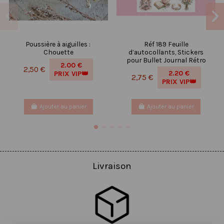
Poussière à aiguilles :
Réf 189 Feuille
Chouette
d’autocollants, Stickers
pour Bullet Journal Rétro
2.00 €
2,50 €
2.20 €
PRIX VIP👑
2,75 €
PRIX VIP👑
Ajouter au panier
Ajouter au panier
Livraison