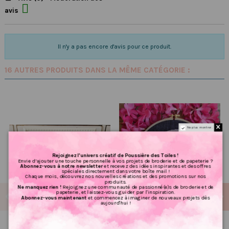

avis
Il n'y a pas encore d'avis pour ce produit.
16 AUTRES PRODUITS DANS LA MÊME CATÉGORIE :
Ne plus montrer.
Rejoignez l’univers créatif de Poussière des Toiles !
Envie d’ajouter une touche personnelle à vos projets de broderie et de papeterie ?
Abonnez-vous à notre newsletter
et recevez des idées inspirantes et des offres
spéciales directement dans votre boîte mail !
Chaque mois, découvrez nos nouvelles créations et des promotions sur nos
produits.
Ne manquez rien !
Rejoignez une communauté de passionné(e)s de broderie et de
papeterie, et laissez-vous guider par l'inspiration.
Abonnez-vous maintenant
et commencez à imaginer de nouveaux projets dès
aujourd'hui !