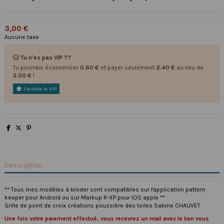
3,00 €
Aucune taxe
Tu n'es pas VIP ??
Tu pourrais économiser
0.60 €
et payer seulement
2.40 €
au lieu de
3.00 €
!
J'achète le VIP
Description
** Tous mes modèles à broder sont compatibles sur l'application pattern
keeper pour Androïd ou sur Markup R-XP pour IOS apple **
Grille de point de croix créations poussière des toiles Sabine CHAUVET
Une fois votre paiement effectué, vous recevrez un mail avec le lien vous