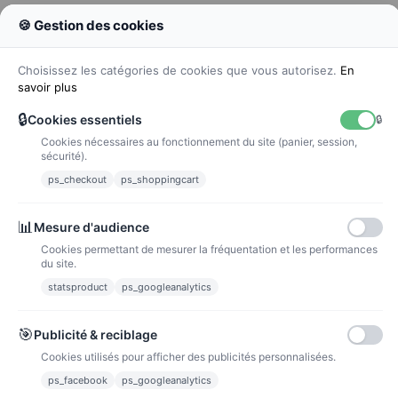
🍪 Gestion des cookies
Colissimo
Livraison colis en 48h
Choisissez les catégories de cookies que vous autorisez.
En
savoir plus
🔒
Cookies essentiels
🔒
Cookies nécessaires au fonctionnement du site (panier, session,
La poste
sécurité).
Lettre suivie 72h
ps_checkout
ps_shoppingcart
Paiements
📊
Mesure d'audience
Cookies permettant de mesurer la fréquentation et les performances
du site.
statsproduct
ps_googleanalytics
Carte bancaire
Paiements sécurisés par carte bancaire
🎯
Publicité & reciblage
Cookies utilisés pour afficher des publicités personnalisées.
ps_facebook
ps_googleanalytics