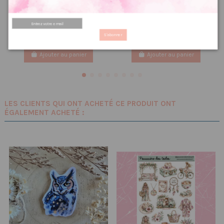
Grille point de croix :
Grille point de croix : Shino
Summer house PDF
6.40 €
8,00 €
5.60 €
PRIX VIP👑
7,00 €
PRIX VIP👑
S'abonner
Ajouter au panier
Ajouter au panier
LES CLIENTS QUI ONT ACHETÉ CE PRODUIT ONT
ÉGALEMENT ACHETÉ :