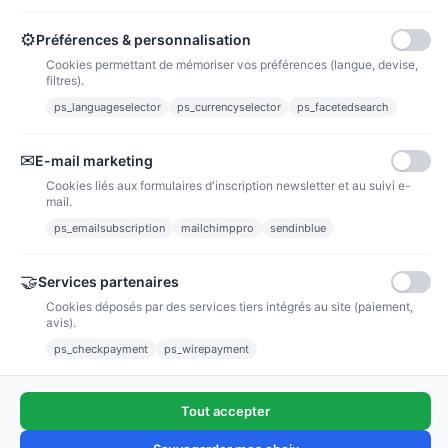
Points de fidélité
Acheter des articles et gagner des points pour ensuite les transformer en
bons de réductions.
⚙
Préférences & personnalisation
Cookies permettant de mémoriser vos préférences (langue, devise,
filtres).
ps_languageselector
ps_currencyselector
ps_facetedsearch
Informations
✉
E-mail marketing
Liens utiles
Cookies liés aux formulaires d'inscription newsletter et au suivi e-
mail.
Notre société
ps_emailsubscription
mailchimppro
sendinblue
Nous suivre
🤝
Services partenaires
Cookies déposés par des services tiers intégrés au site (paiement,
Newsletter
avis).
ps_checkpayment
ps_wirepayment
Tout accepter
(4,9/5)
Voir tous les avis boutique