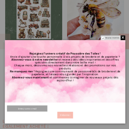
Ne plus montrer.
Rejoignez l’univers créatif de Poussière des Toiles !
Envie d’ajouter une touche personnelle à vos projets de broderie et de papeterie ?
Réf 146 Feuille
Stickers holographique
Abonnez-vous à notre newsletter
et recevez des idées inspirantes et des offres
d’autocollants, Stickers
Abeille
spéciales directement dans votre boîte mail !
Chaque mois, découvrez nos nouvelles créations et des promotions sur nos
pour Bullet Journal jouets
produits.
1.67 €
vintage
2,08 €
Ne manquez rien !
Rejoignez une communauté de passionné(e)s de broderie et de
PRIX VIP👑
papeterie, et laissez-vous guider par l'inspiration.
Abonnez-vous maintenant
et commencez à imaginer de nouveaux projets dès
1.83 €
2,29 €
aujourd'hui !
PRIX VIP👑
Ajouter au panier
Ajouter au panier
S'abonner
LES CLIENTS QUI ONT ACHETÉ CE PRODUIT ONT
ÉGALEMENT ACHETÉ :