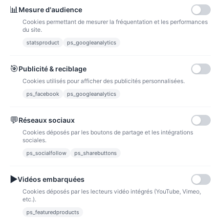
📊
Mesure d'audience
Cookies permettant de mesurer la fréquentation et les performances
du site.
statsproduct
ps_googleanalytics
Carte bancaire
Paiements sécurisés par carte bancaire
🎯
Publicité & reciblage
Cookies utilisés pour afficher des publicités personnalisées.
ps_facebook
ps_googleanalytics
💬
Réseaux sociaux
Paypal
Paiements sécurisés via paypal et paypal 4 fois sans frais
Cookies déposés par les boutons de partage et les intégrations
sociales.
Fidélité
ps_socialfollow
ps_sharebuttons
▶
Vidéos embarquées
Cookies déposés par les lecteurs vidéo intégrés (YouTube, Vimeo,
etc.).
ps_featuredproducts