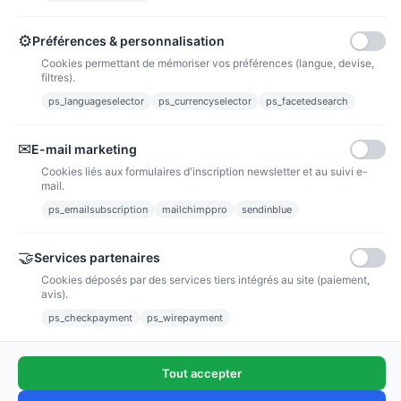
Points de fidélité
Acheter des articles et gagner des points pour ensuite les transformer en
bons de réductions.
⚙
Préférences & personnalisation
Cookies permettant de mémoriser vos préférences (langue, devise,
filtres).
ps_languageselector
ps_currencyselector
ps_facetedsearch
Informations
✉
E-mail marketing
Liens utiles
Cookies liés aux formulaires d'inscription newsletter et au suivi e-
mail.
Notre société
ps_emailsubscription
mailchimppro
sendinblue
Nous suivre
🤝
Services partenaires
Cookies déposés par des services tiers intégrés au site (paiement,
Newsletter
avis).
ps_checkpayment
ps_wirepayment
Tout accepter
(4,9/5)
Voir tous les avis boutique