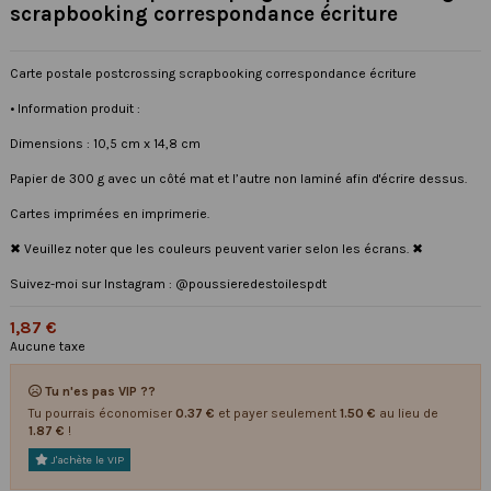
scrapbooking correspondance écriture
Carte postale postcrossing scrapbooking correspondance écriture
• Information produit :
Dimensions : 10,5 cm x 14,8 cm
Papier de 300 g avec un côté mat et l’autre non laminé afin d'écrire dessus.
Cartes imprimées en imprimerie.
✖ Veuillez noter que les couleurs peuvent varier selon les écrans. ✖
Suivez-moi sur Instagram : @poussieredestoilespdt
1,87 €
Aucune taxe
Tu n'es pas VIP ??
Tu pourrais économiser
0.37 €
et payer seulement
1.50 €
au lieu de
1.87 €
!
J'achète le VIP