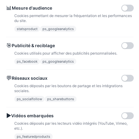
📊
Mesure d'audience
Cookies permettant de mesurer la fréquentation et les performances
du site.
statsproduct
ps_googleanalytics
Carte bancaire
Paiements sécurisés par carte bancaire
🎯
Publicité & reciblage
Cookies utilisés pour afficher des publicités personnalisées.
ps_facebook
ps_googleanalytics
💬
Réseaux sociaux
Paypal
Paiements sécurisés via paypal et paypal 4 fois sans frais
Cookies déposés par les boutons de partage et les intégrations
sociales.
Fidélité
ps_socialfollow
ps_sharebuttons
▶
Vidéos embarquées
Cookies déposés par les lecteurs vidéo intégrés (YouTube, Vimeo,
etc.).
ps_featuredproducts