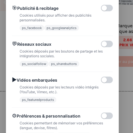
🎯
Publicité & reciblage
Cookies utilisés pour afficher des publicités
personnalisées.
Stickers holographique plante
Lot de 2 Marque
ps_facebook
ps_googleanalytics
kawaïï
magnétique as
1.83 €
2.66
2,29 €
3,33 €
💬
Réseaux sociaux
PRIX VIP👑
PRIX V
Cookies déposés par les boutons de partage et les
intégrations sociales.
Ajouter au panier
Ajouter au pa
ps_socialfollow
ps_sharebuttons
▶
Vidéos embarquées
Cookies déposés par les lecteurs vidéo intégrés
(YouTube, Vimeo, etc.).
ps_featuredproducts
Livraison
⚙
Préférences & personnalisation
Colissimo
Livraison colis en 48h
Cookies permettant de mémoriser vos préférences
(langue, devise, filtres).