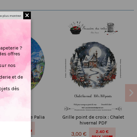
e plus montrer.
papeterie ?
des offres
sur nos
erie et de
jets dès
 holographique Palia
Grille point de croix : Chalet
hivernal PDF
1.67 €
8 €
PRIX VIP👑
2.40 €
3,00 €
PRIX VIP👑