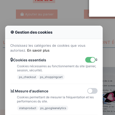
Ajouter au panier
Ajouter au pa
🍪 Gestion des cookies
LES CLIENTS QUI ONT ACHETÉ CE PRODUIT ONT 
Choisissez les catégories de cookies que vous
autorisez.
En savoir plus
🔒
Cookies essentiels
🔒
Cookies nécessaires au fonctionnement du site (panier,
session, sécurité).
ps_checkout
ps_shoppingcart
📊
Mesure d'audience
Cookies permettant de mesurer la fréquentation et les
performances du site.
statsproduct
ps_googleanalytics