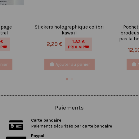
 page
Stickers holographique colibri
Pochet
tral
kawaïï
brodeuse
pas la b
 €
1.83 €
2,29 €
IP👑
PRIX VIP👑
12,5
nier
Ajouter au panier
Paiements
Carte bancaire
Paiements sécurisés par carte bancaire
Paypal