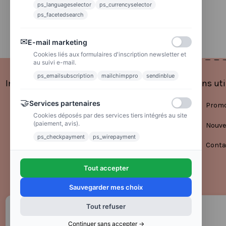
La poste
ps_languageselector
ps_currencyselector
Lettre suivie 72h
ps_facetedsearch
✉
E-mail marketing
Cookies liés aux formulaires d'inscription newsletter et
au suivi e-mail.
ps_emailsubscription
mailchimppro
sendinblue
Informations
Liens uti
🤝
Services partenaires
Mentions légales
Promo
Cookies déposés par des services tiers intégrés au site
(paiement, avis).
Conditions générales de vente
Nouve
ps_checkpayment
ps_wirepayment
Politique de confidentialité
Conta
Tout accepter
Sauvegarder mes choix
Tout refuser
Continuer sans accepter →