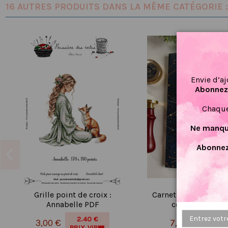
16 AUTRES PRODUITS DANS LA MÊME CATÉGORIE :
Envie d’aj
Abonnez-
Chaque
Ne manque
Abonnez
Grille point de croix :
Carnet de suivi Mes
Annabelle PDF
constellation a
2.40 €
5.99
3,00 €
7,49 €
PRIX VIP👑
PRIX V