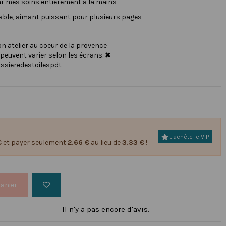
par mes soins entièrement à la mains
avable, aimant puissant pour plusieurs pages
atelier au coeur de la provence
 peuvent varier selon les écrans. ✖
ssieredestoilespdt
J'achète le VIP
€
et payer seulement
2.66 €
au lieu de
3.33 €
!
panier
Il n'y a pas encore d'avis.