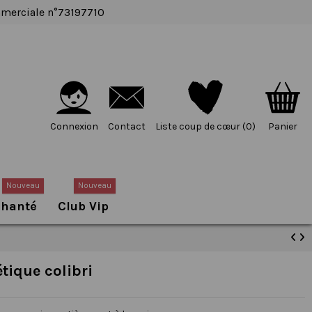
ommerciale n°73197710
Connexion
Contact
Liste coup de cœur (
0
)
Panier
Nouveau
Nouveau
chanté
Club Vip
ique colibri