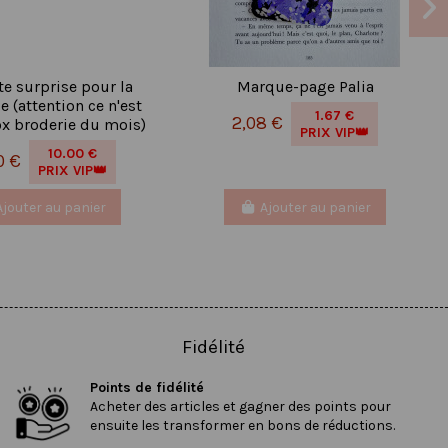
te surprise pour la
Marque-page Palia
 (attention ce n'est
1.67 €
2,08 €
ox broderie du mois)
PRIX VIP👑
10.00 €
0 €
PRIX VIP👑
Ajouter au panier
Ajouter au panier
Fidélité
Points de fidélité
Acheter des articles et gagner des points pour
ensuite les transformer en bons de réductions.