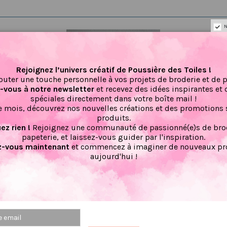
N
Rejoignez l’univers créatif de Poussière des Toiles !
outer une touche personnelle à vos projets de broderie et de 
vous à notre newsletter
et recevez des idées inspirantes et 
spéciales directement dans votre boîte mail !
 mois, découvrez nos nouvelles créations et des promotions 
produits.
z rien !
Rejoignez une communauté de passionné(e)s de brod
papeterie, et laissez-vous guider par l'inspiration.
-vous maintenant
et commencez à imaginer de nouveaux pro
aujourd'hui !
 broderies
Marque-page hérisson
Stickers
stral
2.00 €
2,50 €
2,0
PRIX VIP👑
 €
IP👑