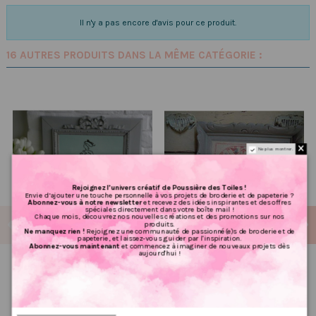
Il n'y a pas encore d'avis pour ce produit.
16 AUTRES PRODUITS DANS LA MÊME CATÉGORIE :
Ne plus montrer.
Rejoignez l’univers créatif de Poussière des Toiles !
Envie d’ajouter une touche personnelle à vos projets de broderie et de papeterie ?
Abonnez-vous à notre newsletter
et recevez des idées inspirantes et des offres
spéciales directement dans votre boîte mail !
Chaque mois, découvrez nos nouvelles créations et des promotions sur nos
produits.
Ne manquez rien !
Rejoignez une communauté de passionné(e)s de broderie et de
papeterie, et laissez-vous guider par l'inspiration.
Abonnez-vous maintenant
et commencez à imaginer de nouveaux projets dès
aujourd'hui !
Grille point de croix :
Grille point de croix : jeu de
Arlésienne PDF
l'oie PDF
5.60 €
5.60 €
7,00 €
7,00 €