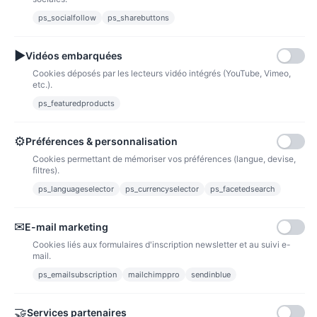
Fidélité
ps_socialfollow
ps_sharebuttons
▶
Vidéos embarquées
Cookies déposés par les lecteurs vidéo intégrés (YouTube, Vimeo,
etc.).
ps_featuredproducts
Points de fidélité
Acheter des articles et gagner des points pour ensuite les transformer en
bons de réductions.
⚙
Préférences & personnalisation
Cookies permettant de mémoriser vos préférences (langue, devise,
filtres).
ps_languageselector
ps_currencyselector
ps_facetedsearch
Informations
✉
E-mail marketing
Liens utiles
Cookies liés aux formulaires d'inscription newsletter et au suivi e-
mail.
Notre société
ps_emailsubscription
mailchimppro
sendinblue
Nous suivre
🤝
Services partenaires