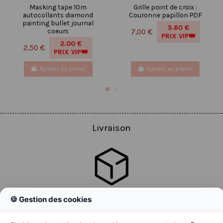
Masking tape 10m
Grille point de croix :
autocollants diamond
Couronne papillon PDF
painting bullet journal
5.60 €
coeurs
7,00 €
PRIX VIP👑
2.00 €
2,50 €
PRIX VIP👑
Ajouter au panier
Ajouter au panier
Livraison
🍪 Gestion des cookies
Colissimo
Livraison colis en 48h