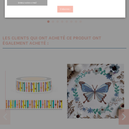
PRIX VIP👑
PRIX VIP👑
S'abonner
Ajouter au panier
Ajouter au panier
LES CLIENTS QUI ONT ACHETÉ CE PRODUIT ONT
ÉGALEMENT ACHETÉ :