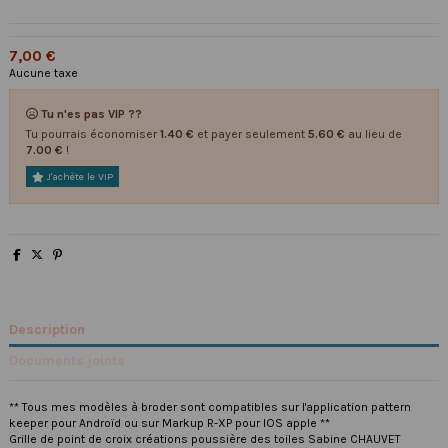
7,00 €
Aucune taxe
Tu n'es pas VIP ??
Tu pourrais économiser
1.40 €
et payer seulement
5.60 €
au lieu de
7.00 €
!
J'achète le VIP
Description
Documents joints
** Tous mes modèles à broder sont compatibles sur l'application pattern
keeper pour Androïd ou sur Markup R-XP pour IOS apple **
Grille de point de croix créations poussière des toiles Sabine CHAUVET