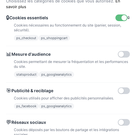
Choisissez les catégories de cookies que vous autorisez.
En
savoir plus
🔒
Cookies essentiels
🔒
Cookies nécessaires au fonctionnement du site (panier, session,
La poste
sécurité).
Lettre suivie 72h
ps_checkout
ps_shoppingcart
Paiements
📊
Mesure d'audience
Cookies permettant de mesurer la fréquentation et les performances
du site.
statsproduct
ps_googleanalytics
Carte bancaire
Paiements sécurisés par carte bancaire
🎯
Publicité & reciblage
Cookies utilisés pour afficher des publicités personnalisées.
ps_facebook
ps_googleanalytics
💬
Réseaux sociaux
Paypal
Paiements sécurisés via paypal et paypal 4 fois sans frais
Cookies déposés par les boutons de partage et les intégrations
sociales.