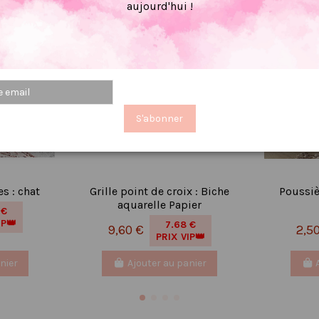
aujourd'hui !
S'abonner
es : chat
Grille point de croix : Biche
Poussièr
aquarelle Papier
 €
IP👑
7.68 €
9,60 €
2,5
PRIX VIP👑
nier
Ajouter au panier