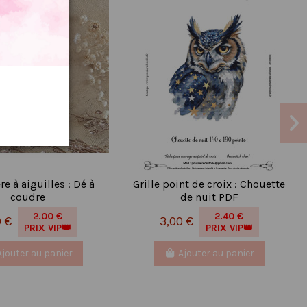
e à aiguilles : Dé à
Grille point de croix : Chouette
coudre
de nuit PDF
2.00 €
2.40 €
0 €
3,00 €
PRIX VIP👑
PRIX VIP👑
Ajouter au panier
Ajouter au panier