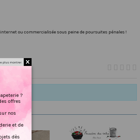
r internet ou commercialisée sous peine de poursuites pénales !
e plus montrer.
papeterie ?
des offres
sur nos
erie et de
jets dès