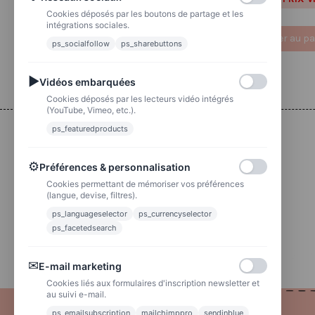
5.60 €
7,00 €
PRIX VIP👑
Cookies déposés par les boutons de partage et les
intégrations sociales.
Ajouter au panier
Ajouter au pa
ps_socialfollow
ps_sharebuttons
▶
Vidéos embarquées
Cookies déposés par les lecteurs vidéo intégrés
(YouTube, Vimeo, etc.).
ps_featuredproducts
Livraison
⚙
Préférences & personnalisation
Colissimo
Cookies permettant de mémoriser vos préférences
Livraison colis en 48h
(langue, devise, filtres).
ps_languageselector
ps_currencyselector
La poste
Lettre suivie 72h
ps_facetedsearch
✉
E-mail marketing
Cookies liés aux formulaires d'inscription newsletter et
au suivi e-mail.
ps_emailsubscription
mailchimppro
sendinblue