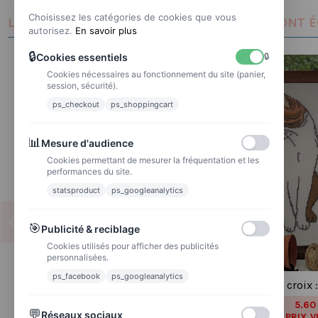
Choisissez les catégories de cookies que vous
LES CLIENTS QUI ONT ACHETÉ CE PRODUIT ONT 
autorisez.
En savoir plus
🔒
Cookies essentiels
🔒
Cookies nécessaires au fonctionnement du site (panier,
session, sécurité).
ps_checkout
ps_shoppingcart
📊
Mesure d'audience
Cookies permettant de mesurer la fréquentation et les
performances du site.
statsproduct
ps_googleanalytics
🎯
Publicité & reciblage
Cookies utilisés pour afficher des publicités
personnalisées.
ps_facebook
ps_googleanalytics
Grille point de croix : Hérisson
Grille point de croix
PDF
5.60
7,00 €
💬
Réseaux sociaux
PRIX V