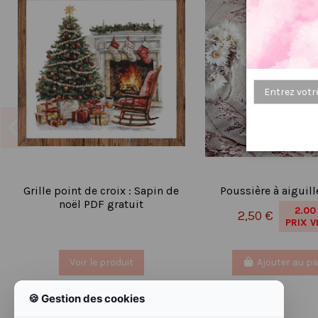
Grille point de croix : Sapin de
Poussière à aiguill
noël PDF gratuit
2.00
2,50 €
PRIX V
Voir le produit
Ajouter au pa
🍪 Gestion des cookies