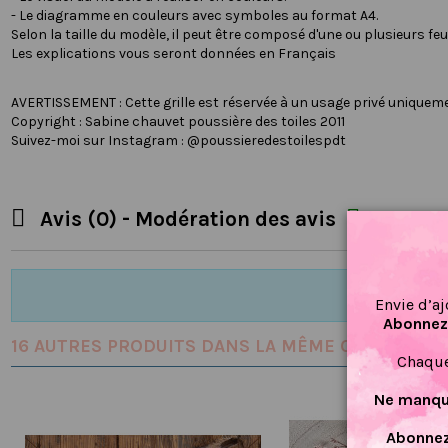
- Le diagramme en couleurs avec symboles au format A4.
Selon la taille du modèle, il peut être composé d'une ou plusieurs feuil
Les explications vous seront données en Français
AVERTISSEMENT : Cette grille est réservée à un usage privé uniqueme
Copyright : Sabine chauvet poussière des toiles 2011
Suivez-moi sur Instagram : @poussieredestoilespdt


Avis (0) - Modération des avis
Envie d’aj
Abonnez-
16 AUTRES PRODUITS DANS LA MÊME CATÉGORIE :
Chaque
Ne manque
Abonnez