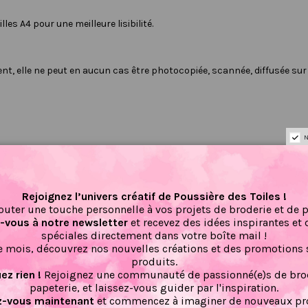
les A4 pour une meilleure lisibilité.
nt, elle ne peut en aucun cas être photocopiée, scannée, diffusée su
N
Rejoignez l’univers créatif de Poussière des Toiles !
Il n'y a pas encore d'avis pour ce produit.
outer une touche personnelle à vos projets de broderie et de 
vous à notre newsletter
et recevez des idées inspirantes et 
spéciales directement dans votre boîte mail !
 mois, découvrez nos nouvelles créations et des promotions 
produits.
z rien !
Rejoignez une communauté de passionné(e)s de brod
Nouveau
papeterie, et laissez-vous guider par l'inspiration.
-vous maintenant
et commencez à imaginer de nouveaux pro