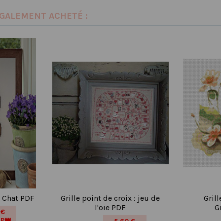
ÉGALEMENT ACHETÉ :
 : Chat PDF
Grille point de croix : jeu de
Grill
l'oie PDF
G
 €
IP👑