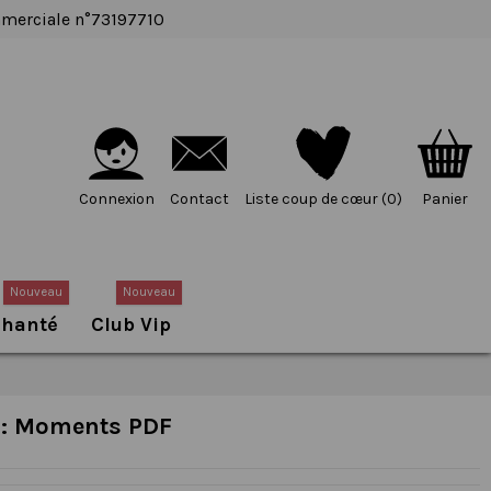
ommerciale n°73197710
Connexion
Contact
Liste coup de cœur (
0
)
Panier
Nouveau
Nouveau
chanté
Club Vip
x : Moments PDF