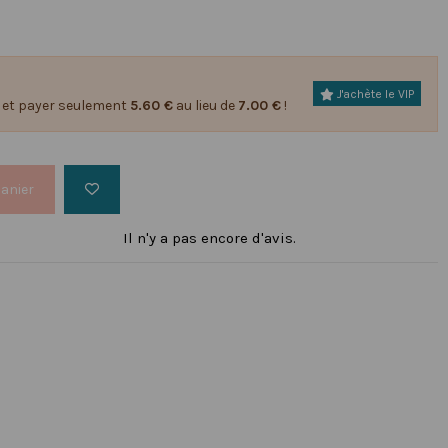
J'achète le VIP
et payer seulement
5.60 €
au lieu de
7.00 €
!
panier
Il n'y a pas encore d'avis.