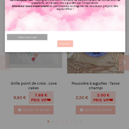
papeterie, et laissez-vous guider par l'inspiration.
Abonnez-vous maintenant
et commencez à imaginer de nouveaux projets dès
aujourd'hui !
S'abonner
Grille point de croix : Love
Poussière à aiguilles : Tasse
cakes
champi
7.68 €
2.00 €
9,60 €
2,50 €
PRIX VIP👑
PRIX VIP👑
Ajouter au panier
Ajouter au panier