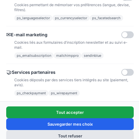
Cookies permettant de mémoriser vos préférences (langue, devise,
filtres).
ps_languageselector
ps_currencyselector
ps_facetedsearch
Informations
✉
E-mail marketing
Liens utiles
Cookies liés aux formulaires d'inscription newsletter et au suivi e-
mail.
Notre société
ps_emailsubscription
mailchimppro
sendinblue
Nous suivre
🤝
Services partenaires
Cookies déposés par des services tiers intégrés au site (paiement,
avis).
Newsletter
ps_checkpayment
ps_wirepayment
Tout accepter
(4,9/5)
Voir tous les avis boutique
Sauvegarder mes choix
Tout refuser
Ajouter au panier