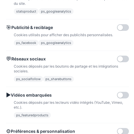
du site.
statsproduct
ps_googleanalytics
Carte bancaire
Paiements sécurisés par carte bancaire
🎯
Publicité & reciblage
Cookies utilisés pour afficher des publicités personnalisées.
ps_facebook
ps_googleanalytics
💬
Réseaux sociaux
Paypal
Paiements sécurisés via paypal et paypal 4 fois sans frais
Cookies déposés par les boutons de partage et les intégrations
sociales.
ps_socialfollow
ps_sharebuttons
Fidélité
▶
Vidéos embarquées
Cookies déposés par les lecteurs vidéo intégrés (YouTube, Vimeo,
etc.).
ps_featuredproducts
Points de fidélité
Acheter des articles et gagner des points pour ensuite les transformer en
⚙
Préférences & personnalisation
bons de réductions.