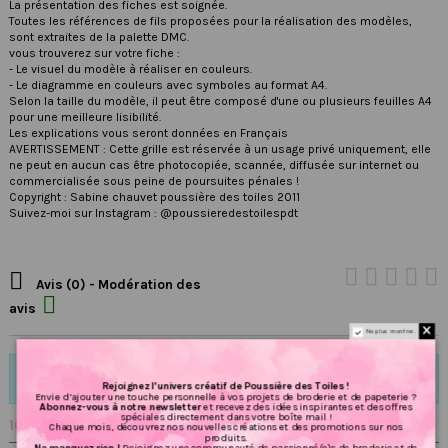
La présentation des fiches est soignée.
Toutes les références de fils proposées pour la réalisation des modèles,
sont extraites de la palette DMC.
vous trouverez sur votre fiche :
- Le visuel du modèle à réaliser en couleurs.
- Le diagramme en couleurs avec symboles au format A4.
Selon la taille du modèle, il peut être composé d'une ou plusieurs feuilles A4
pour une meilleure lisibilité.
Les explications vous seront données en Français
AVERTISSEMENT : Cette grille est réservée à un usage privé uniquement, elle
ne peut en aucun cas être photocopiée, scannée, diffusée sur internet ou
commercialisée sous peine de poursuites pénales !
Copyright : Sabine chauvet poussière des toiles 2011
Suivez-moi sur Instagram : @poussieredestoilespdt

Avis (0) - Modération des

avis
Ne plus montrer.
Il n'y a pas encore d'avis pour ce produit.
Rejoignez l’univers créatif de Poussière des Toiles !
Envie d’ajouter une touche personnelle à vos projets de broderie et de papeterie ?
Abonnez-vous à notre newsletter
et recevez des idées inspirantes et des offres
spéciales directement dans votre boîte mail !
16 AUTRES PRODUITS DANS LA MÊME CATÉGORIE :
Chaque mois, découvrez nos nouvelles créations et des promotions sur nos
produits.
Ne manquez rien !
Rejoignez une communauté de passionné(e)s de broderie et de