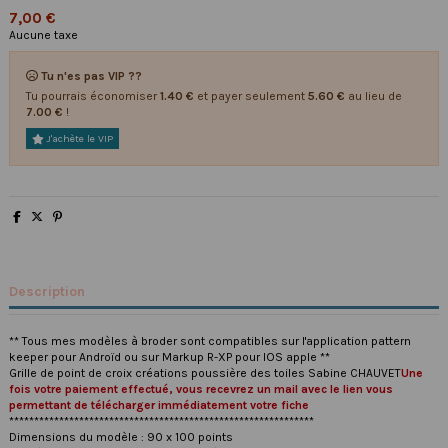
7,00 €
Aucune taxe
Tu n'es pas VIP ??
Tu pourrais économiser
1.40 €
et payer seulement
5.60 €
au lieu de
7.00 €
!
J'achète le VIP
Description
** Tous mes modèles à broder sont compatibles sur l'application pattern
keeper pour Androïd ou sur Markup R-XP pour IOS apple **
Grille de point de croix créations poussière des toiles Sabine CHAUVET
Une
fois votre paiement effectué, vous recevrez un mail avec le lien vous
permettant de télécharger immédiatement votre fiche
*************************************************************
Dimensions du modèle : 90 x 100 points