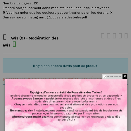
Nombre de pages : 20
Préparé soigneusement dans mon atelier au coeur de la provence
✖ Veuillez noter que les couleurs peuvent varier selon les écrans. ✖
Suivez-moi sur Instagram : @poussieredestoilespdt

Avis (0) - Modération des

avis
Il n'y a pas encore d'avis pour ce produit.
Ne plus montrer.
16 AUTRES PRODUITS DANS LA MÊME CATÉGORIE :
Rejoignez l’univers créatif de Poussière des Toiles !
Envie d’ajouter une touche personnelle à vos projets de broderie et de papeterie ?
Abonnez-vous à notre newsletter
et recevez des idées inspirantes et des offres
spéciales directement dans votre boîte mail !
Chaque mois, découvrez nos nouvelles créations et des promotions sur nos
produits.
Ne manquez rien !
Rejoignez une communauté de passionné(e)s de broderie et de
papeterie, et laissez-vous guider par l'inspiration.
Abonnez-vous maintenant
et commencez à imaginer de nouveaux projets dès
aujourd'hui !