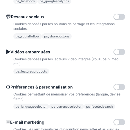
ps_facebook
ps_googleanalytics
💬
Réseaux sociaux
Paypal
Paiements sécurisés via paypal et paypal 4 fois sans frais
Cookies déposés par les boutons de partage et les intégrations
sociales.
ps_socialfollow
ps_sharebuttons
Fidélité
▶
Vidéos embarquées
Cookies déposés par les lecteurs vidéo intégrés (YouTube, Vimeo,
etc.).
ps_featuredproducts
Points de fidélité
Acheter des articles et gagner des points pour ensuite les transformer en
⚙
Préférences & personnalisation
bons de réductions.
Cookies permettant de mémoriser vos préférences (langue, devise,
filtres).
ps_languageselector
ps_currencyselector
ps_facetedsearch
Informations
✉
E-mail marketing
Liens utiles
Cookies liés aux formulaires d'inscription newsletter et au suivi e-