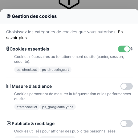
🍪 Gestion des cookies
Colissimo
Livraison colis en 48h
Choisissez les catégories de cookies que vous autorisez.
En
savoir plus
🔒
Cookies essentiels
🔒
Cookies nécessaires au fonctionnement du site (panier, session,
La poste
sécurité).
Lettre suivie 72h
ps_checkout
ps_shoppingcart
Paiements
📊
Mesure d'audience
Cookies permettant de mesurer la fréquentation et les performances
du site.
statsproduct
ps_googleanalytics
Carte bancaire
Paiements sécurisés par carte bancaire
🎯
Publicité & reciblage
Cookies utilisés pour afficher des publicités personnalisées.