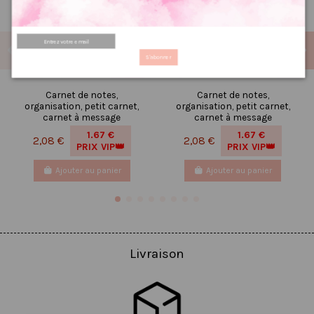
S'abonner
Carnet de notes,
Carnet de notes,
organisation, petit carnet,
organisation, petit carnet,
carnet à message
carnet à message
1.67 €
1.67 €
2,08 €
2,08 €
PRIX VIP👑
PRIX VIP👑
Ajouter au panier
Ajouter au panier
Livraison