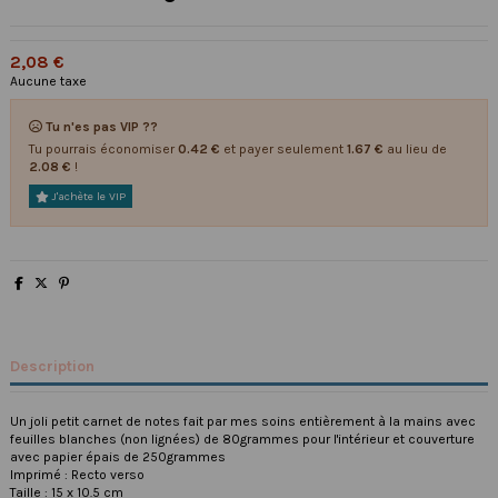
2,08 €
Aucune taxe
Tu n'es pas VIP ??
Tu pourrais économiser
0.42 €
et payer seulement
1.67 €
au lieu de
2.08 €
!
J'achète le VIP
Description
Un joli petit carnet de notes fait par mes soins entièrement à la mains avec
feuilles blanches (non lignées) de 80grammes pour l'intérieur et couverture
avec papier épais de 250grammes
Imprimé : Recto verso
Taille : 15 x 10.5 cm