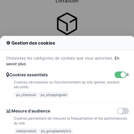
Livraison
🍪 Gestion des cookies
Colissimo
Livraison colis en 48h
Choisissez les catégories de cookies que vous autorisez.
En
savoir plus
🔒
Cookies essentiels
🔒
Cookies nécessaires au fonctionnement du site (panier, session,
La poste
sécurité).
Lettre suivie 72h
ps_checkout
ps_shoppingcart
Paiements
📊
Mesure d'audience
Cookies permettant de mesurer la fréquentation et les performances
du site.
statsproduct
ps_googleanalytics