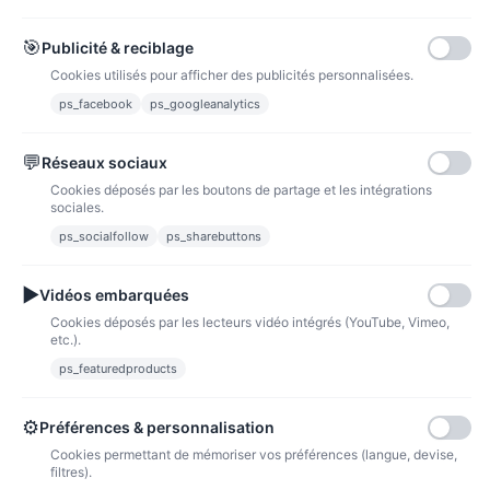
Carte bancaire
Paiements sécurisés par carte bancaire
🎯
Publicité & reciblage
Cookies utilisés pour afficher des publicités personnalisées.
ps_facebook
ps_googleanalytics
💬
Réseaux sociaux
Paypal
Paiements sécurisés via paypal et paypal 4 fois sans frais
Cookies déposés par les boutons de partage et les intégrations
sociales.
ps_socialfollow
ps_sharebuttons
Fidélité
▶
Vidéos embarquées
Cookies déposés par les lecteurs vidéo intégrés (YouTube, Vimeo,
etc.).
ps_featuredproducts
Points de fidélité
Acheter des articles et gagner des points pour ensuite les transformer en
bons de réductions.
⚙
Préférences & personnalisation
Cookies permettant de mémoriser vos préférences (langue, devise,
filtres).