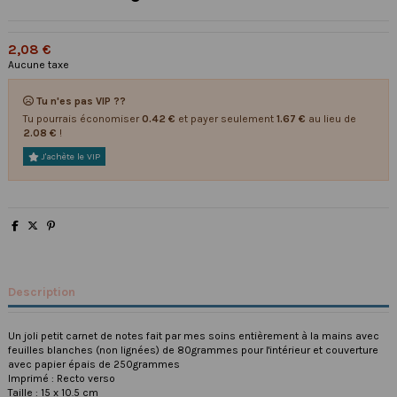
2,08 €
Aucune taxe
Tu n'es pas VIP ??
Tu pourrais économiser
0.42 €
et payer seulement
1.67 €
au lieu de
2.08 €
!
J'achète le VIP
Description
Un joli petit carnet de notes fait par mes soins entièrement à la mains avec
feuilles blanches (non lignées) de 80grammes pour l'intérieur et couverture
avec papier épais de 250grammes
Imprimé : Recto verso
Taille : 15 x 10.5 cm