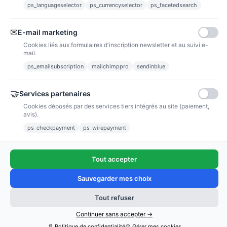
ps_languageselector
ps_currencyselector
ps_facetedsearch
Informations
✉
E-mail marketing
Liens utiles
Cookies liés aux formulaires d'inscription newsletter et au suivi e-
mail.
Notre société
ps_emailsubscription
mailchimppro
sendinblue
Nous suivre
🤝
Services partenaires
Cookies déposés par des services tiers intégrés au site (paiement,
avis).
Newsletter
ps_checkpayment
ps_wirepayment
Tout accepter
(4,9/5)
Voir tous les avis boutique
Sauvegarder mes choix
Tout refuser
Ajouter au panier
Continuer sans accepter →
Copyright © 2011 - 2025 / poussieredestoiles.fr
📄 Politique de confidentialité
🍪 Gérer mes cookies