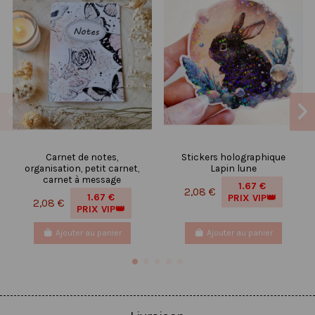
Carnet de notes,
Stickers holographique
organisation, petit carnet,
Lapin lune
carnet à message
1.67 €
2,08 €
1.67 €
PRIX VIP👑
2,08 €
PRIX VIP👑
Ajouter au panier
Ajouter au panier