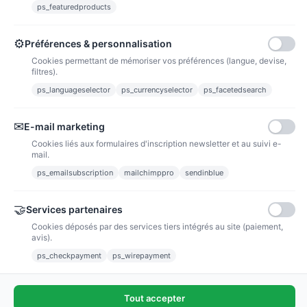
ps_featuredproducts
Points de fidélité
Acheter des articles et gagner des points pour ensuite les transformer en
bons de réductions.
⚙
Préférences & personnalisation
Cookies permettant de mémoriser vos préférences (langue, devise,
filtres).
ps_languageselector
ps_currencyselector
ps_facetedsearch
Informations
✉
E-mail marketing
Liens utiles
Cookies liés aux formulaires d'inscription newsletter et au suivi e-
mail.
Notre société
ps_emailsubscription
mailchimppro
sendinblue
Nous suivre
🤝
Services partenaires
Cookies déposés par des services tiers intégrés au site (paiement,
avis).
Newsletter
ps_checkpayment
ps_wirepayment
Tout accepter
(4,9/5)