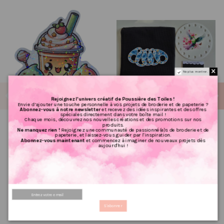
Ne plus montrer.
Rejoignez l’univers créatif de Poussière des Toiles !
Envie d’ajouter une touche personnelle à vos projets de broderie et de papeterie ?
Abonnez-vous à notre newsletter
et recevez des idées inspirantes et des offres
spéciales directement dans votre boîte mail !
Chaque mois, découvrez nos nouvelles créations et des promotions sur nos
produits.
Stickers holographique jus
Lot divers Colibri
Ne manquez rien !
Rejoignez une communauté de passionné(e)s de broderie et de
de fruit
papeterie, et laissez-vous guider par l'inspiration.
9.60 €
Abonnez-vous maintenant
et commencez à imaginer de nouveaux projets dès
12,00 €
aujourd'hui !
1.83 €
PRIX VIP👑
2,29 €
PRIX VIP👑
Ajouter au panier
Ajouter au panier
S'abonner