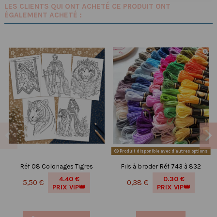
LES CLIENTS QUI ONT ACHETÉ CE PRODUIT ONT
ÉGALEMENT ACHETÉ :
Produit disponible avec d'autres options
Réf 08 Coloriages Tigres
Fils à broder Réf 743 à 832
4.40 €
0.30 €
5,50 €
0,38 €
PRIX VIP👑
PRIX VIP👑