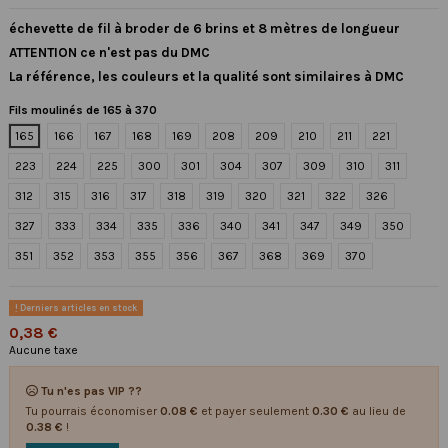
échevette de fil à broder de 6 brins et 8 mètres de longueur
ATTENTION ce n'est pas du DMC
La référence, les couleurs et la qualité sont similaires à DMC
Fils moulinés de 165 à 370
165
166
167
168
169
208
209
210
211
221
223
224
225
300
301
304
307
309
310
311
312
315
316
317
318
319
320
321
322
326
327
333
334
335
336
340
341
347
349
350
351
352
353
355
356
367
368
369
370
Derniers articles en stock
0,38 €
Aucune taxe
Tu n'es pas VIP ??
Tu pourrais économiser
0.08 €
et payer seulement
0.30 €
au lieu de
0.38 €
!