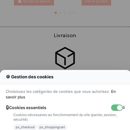
Ajouter au panier
Voir le produit
Livraison
🍪 Gestion des cookies
Colissimo
Livraison colis en 48h
Choisissez les catégories de cookies que vous autorisez.
En
savoir plus
🔒
Cookies essentiels
🔒
Cookies nécessaires au fonctionnement du site (panier, session,
La poste
sécurité).
Lettre suivie 72h
ps_checkout
ps_shoppingcart