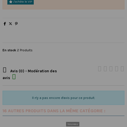
J'achète le VIP
En stock
2 Produits

Avis (0) - Modération des

avis
Il n'y a pas encore d'avis pour ce produit.
16 AUTRES PRODUITS DANS LA MÊME CATÉGORIE :
Nouveau