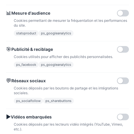
Paiements
📊
Mesure d'audience
Cookies permettant de mesurer la fréquentation et les performances
du site.
statsproduct
ps_googleanalytics
Carte bancaire
Paiements sécurisés par carte bancaire
🎯
Publicité & reciblage
Cookies utilisés pour afficher des publicités personnalisées.
ps_facebook
ps_googleanalytics
💬
Réseaux sociaux
Paypal
Paiements sécurisés via paypal et paypal 4 fois sans frais
Cookies déposés par les boutons de partage et les intégrations
sociales.
Fidélité
ps_socialfollow
ps_sharebuttons
▶
Vidéos embarquées
Cookies déposés par les lecteurs vidéo intégrés (YouTube, Vimeo,
etc.).