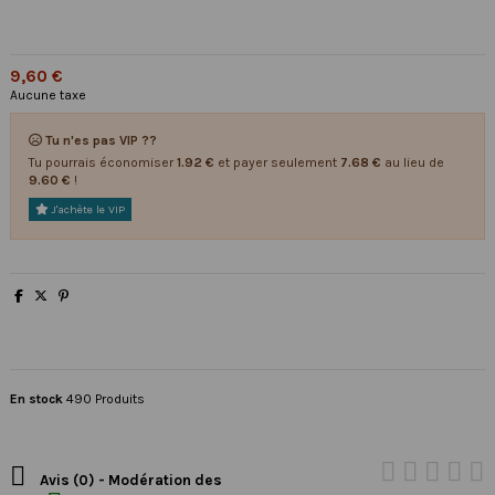
9,60 €
Aucune taxe
Tu n'es pas VIP ??
Tu pourrais économiser
1.92 €
et payer seulement
7.68 €
au lieu de
9.60 €
!
J'achète le VIP
En stock
490 Produits

Avis (0) - Modération des