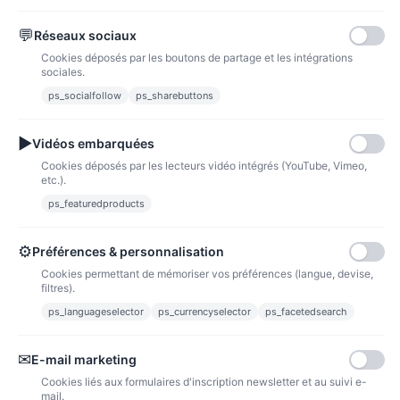
💬
Réseaux sociaux
Paypal
Paiements sécurisés via paypal et paypal 4 fois sans frais
Cookies déposés par les boutons de partage et les intégrations
sociales.
Fidélité
ps_socialfollow
ps_sharebuttons
▶
Vidéos embarquées
Cookies déposés par les lecteurs vidéo intégrés (YouTube, Vimeo,
etc.).
ps_featuredproducts
Points de fidélité
Acheter des articles et gagner des points pour ensuite les transformer en
bons de réductions.
⚙
Préférences & personnalisation
Cookies permettant de mémoriser vos préférences (langue, devise,
filtres).
ps_languageselector
ps_currencyselector
ps_facetedsearch
Informations
✉
E-mail marketing
Liens utiles
Cookies liés aux formulaires d'inscription newsletter et au suivi e-
mail.