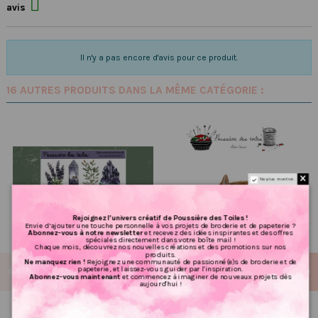

avis
Il n'y a pas encore d'avis pour ce produit.
16 AUTRES PRODUITS DANS LA MÊME CATÉGORIE :
Ne plus montrer.
Rejoignez l’univers créatif de Poussière des Toiles !
Envie d’ajouter une touche personnelle à vos projets de broderie et de papeterie ?
Abonnez-vous à notre newsletter
et recevez des idées inspirantes et des offres
spéciales directement dans votre boîte mail !
Chaque mois, découvrez nos nouvelles créations et des promotions sur nos
produits.
Ne manquez rien !
Rejoignez une communauté de passionné(e)s de broderie et de
papeterie, et laissez-vous guider par l'inspiration.
Abonnez-vous maintenant
et commencez à imaginer de nouveaux projets dès
aujourd'hui !
Réf 126 Feuille
Grille point de croix : Chat