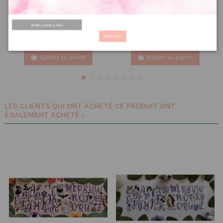
d’autocollants, Stickers
roux PDF
pour Bullet Journal
2.40 €
ésotérisme
3,00 €
PRIX VIP👑
1.83 €
2,29 €
S'abonner
PRIX VIP👑
Ajouter au panier
Ajouter au panier
LES CLIENTS QUI ONT ACHETÉ CE PRODUIT ONT
ÉGALEMENT ACHETÉ :