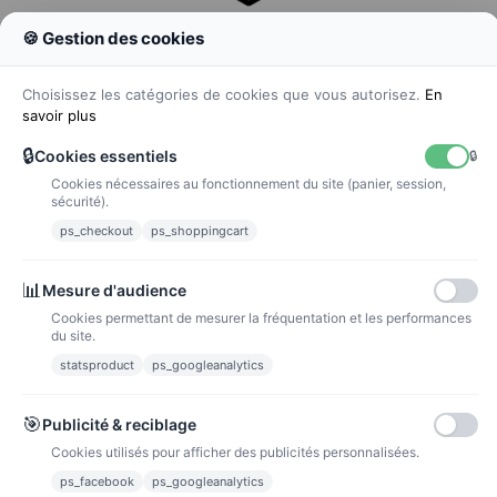
🍪 Gestion des cookies
Colissimo
Livraison colis en 48h
Choisissez les catégories de cookies que vous autorisez.
En
savoir plus
🔒
Cookies essentiels
🔒
Cookies nécessaires au fonctionnement du site (panier, session,
La poste
sécurité).
Lettre suivie 72h
ps_checkout
ps_shoppingcart
Paiements
📊
Mesure d'audience
Cookies permettant de mesurer la fréquentation et les performances
du site.
statsproduct
ps_googleanalytics
Carte bancaire
Paiements sécurisés par carte bancaire
🎯
Publicité & reciblage
Cookies utilisés pour afficher des publicités personnalisées.
ps_facebook
ps_googleanalytics