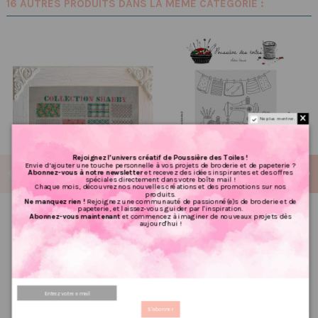
16 AUTRES PRODUITS DANS LA MÊME CATÉGORIE :
Ne plus montrer.
Rejoignez l’univers créatif de Poussière des Toiles !
Envie d’ajouter une touche personnelle à vos projets de broderie et de papeterie ?
Abonnez-vous à notre newsletter
et recevez des idées inspirantes et des offres
spéciales directement dans votre boîte mail !
Chaque mois, découvrez nos nouvelles créations et des promotions sur nos
produits.
Ne manquez rien !
Rejoignez une communauté de passionné(e)s de broderie et de
papeterie, et laissez-vous guider par l'inspiration.
Abonnez-vous maintenant
et commencez à imaginer de nouveaux projets dès
aujourd'hui !
Grille point de croix :
Grille point de croix :
collection shabby PDF
Blackwork couture Papier
5.60 €
7.68 €
7,00 €
9,60 €
PRIX VIP👑
PRIX VIP👑
Ajouter au panier
Ajouter au panier
S'abonner