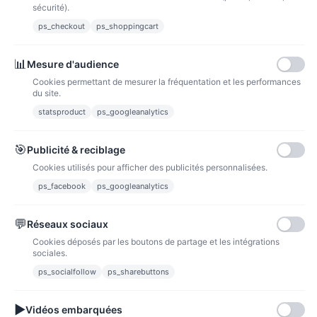
sécurité).
Lettre suivie 72h
ps_checkout
ps_shoppingcart
Paiements
📊
Mesure d'audience
Cookies permettant de mesurer la fréquentation et les performances
du site.
statsproduct
ps_googleanalytics
Carte bancaire
Paiements sécurisés par carte bancaire
🎯
Publicité & reciblage
Cookies utilisés pour afficher des publicités personnalisées.
ps_facebook
ps_googleanalytics
💬
Réseaux sociaux
Paypal
Paiements sécurisés via paypal et paypal 4 fois sans frais
Cookies déposés par les boutons de partage et les intégrations
sociales.
Fidélité
ps_socialfollow
ps_sharebuttons
▶
Vidéos embarquées