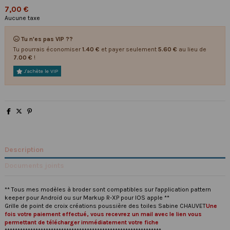
7,00 €
Aucune taxe
Tu n'es pas VIP ??
Tu pourrais économiser
1.40 €
et payer seulement
5.60 €
au lieu de
7.00 €
!
J'achète le VIP
Description
Documents joints
** Tous mes modèles à broder sont compatibles sur l'application pattern
keeper pour Androïd ou sur Markup R-XP pour IOS apple **
Grille de point de croix créations poussière des toiles Sabine CHAUVET
Une
fois votre paiement effectué, vous recevrez un mail avec le lien vous
permettant de télécharger immédiatement votre fiche