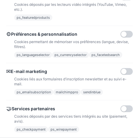
Cookies déposés par les lecteurs vidéo intégrés (YouTube, Vimeo,
etc.).
ps_featuredproducts
Points de fidélité
Acheter des articles et gagner des points pour ensuite les transformer en
bons de réductions.
⚙
Préférences & personnalisation
Cookies permettant de mémoriser vos préférences (langue, devise,
filtres).
ps_languageselector
ps_currencyselector
ps_facetedsearch
Informations
✉
E-mail marketing
Liens utiles
Cookies liés aux formulaires d'inscription newsletter et au suivi e-
mail.
Notre société
ps_emailsubscription
mailchimppro
sendinblue
Nous suivre
🤝
Services partenaires
Cookies déposés par des services tiers intégrés au site (paiement,
Newsletter
avis).
ps_checkpayment
ps_wirepayment